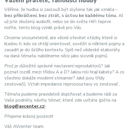
Vážení přátelé, fanoušci hudby
Věříme, že hudba si zaslouží být slyšena tak, jak vznikla –
bez přikrášlení, bez ztrát, s úctou ke každému tónu.
Ať
už jste zkušený audiofil, nebo se do světa HiFi teprve
noříte, tento blog vznikl právě pro Vás.
Chceme srozumitelně, ale věcně otevírat otázky, které si
kladou ti, kdo se chtějí orientovat, osvěžit si některé pojmy a
zasadit je do širšího kontextu. Spíš než vědecké elaboráty
na daná témata, nabídneme něco jako slovník pojmů.
Proč je důležité správné nastavení reproduktorů? Jak
poznat rozdíl mezi třídou A a D? Jakou roli hrají kabely? A co
všechno dokáže moderní streamer? Jaké jsou třídy
zesilovačů, Vztah impedance reprosoustavy vs zesilovač...
Témata pudeme pravidelně doplňovat a budeme rádi za
Vaše podněty, návrhy témat, které zde uvítáte (pište na
blog@avcenter.cz
)
Přejeme krásný poslech!
Váš AVcenter team.