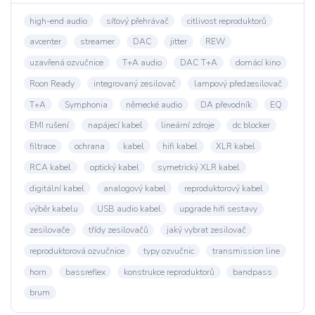
high-end audio
síťový přehrávač
citlivost reproduktorů
avcenter
streamer
DAC
jitter
REW
uzavřená ozvučnice
T+A audio
DAC T+A
domácí kino
Roon Ready
integrovaný zesilovač
lampový předzesilovač
T+A
Symphonia
německé audio
DA převodník
EQ
EMI rušení
napájecí kabel
lineární zdroje
dc blocker
filtrace
ochrana
kabel
hifi kabel
XLR kabel
RCA kabel
optický kabel
symetrický XLR kabel
digitální kabel
analogový kabel
reproduktorový kabel
výběr kabelu
USB audio kabel
upgrade hifi sestavy
zesilovače
třídy zesilovačů
jaký vybrat zesilovač
reproduktorová ozvučnice
typy ozvučnic
transmission line
horn
bassreflex
konstrukce reproduktorů
bandpass
brum