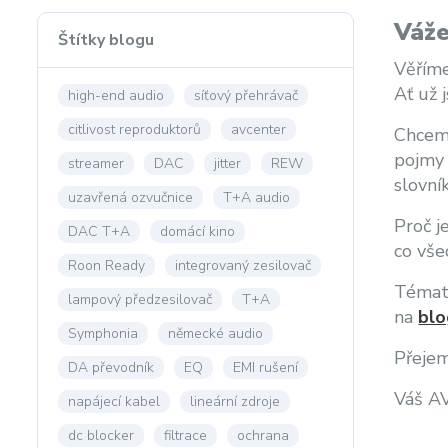
Váže
Štítky blogu
Věříme
Ať už 
high-end audio
síťový přehrávač
citlivost reproduktorů
avcenter
Chceme
pojmy 
streamer
DAC
jitter
REW
slovní
uzavřená ozvučnice
T+A audio
Proč j
DAC T+A
domácí kino
co vše
Roon Ready
integrovaný zesilovač
Témata
lampový předzesilovač
T+A
na
blo
Symphonia
německé audio
Přejem
DA převodník
EQ
EMI rušení
Váš A
napájecí kabel
lineární zdroje
dc blocker
filtrace
ochrana