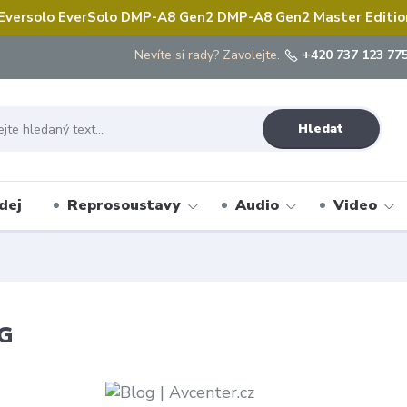
 Eversolo EverSolo DMP-A8 Gen2 DMP-A8 Gen2 Master Edition 
Nevíte si rady? Zavolejte.
+420 737 123 775
Hledat
dej
Reprosoustavy
Audio
Video
G