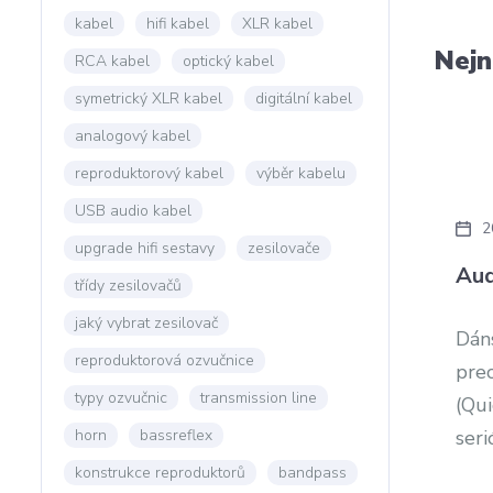
kabel
hifi kabel
XLR kabel
Nejn
RCA kabel
optický kabel
symetrický XLR kabel
digitální kabel
analogový kabel
reproduktorový kabel
výběr kabelu
USB audio kabel
2
upgrade hifi sestavy
zesilovače
Aud
třídy zesilovačů
jaký vybrat zesilovač
Dán
reproduktorová ozvučnice
pre
typy ozvučnic
transmission line
(Qu
horn
bassreflex
seri
konstrukce reproduktorů
bandpass