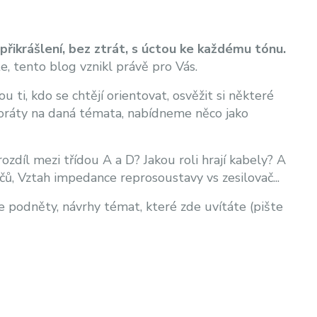
přikrášlení, bez ztrát, s úctou ke každému tónu.
te, tento blog vznikl právě pro Vás.
 ti, kdo se chtějí orientovat, osvěžit si některé
aboráty na daná témata, nabídneme něco jako
ozdíl mezi třídou A a D? Jakou roli hrají kabely? A
čů, Vztah impedance reprosoustavy vs zesilovač...
podněty, návrhy témat, které zde uvítáte (pište