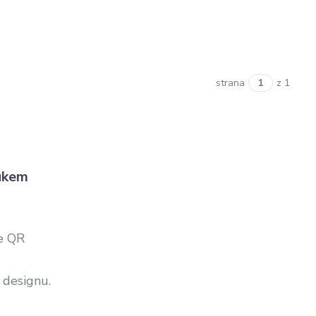
strana
z 1
vukem
ie QR
 designu.