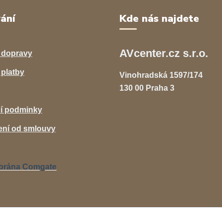
ání
Kde nás najdete
AVcenter.cz s.r.o.
 dopravy
platby
Vinohradská 1597/174
130 00 Praha 3
í podminky
ní od smlouvy