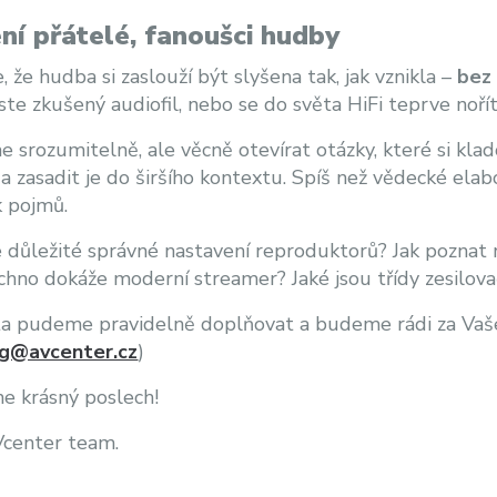
ní přátelé, fanoušci hudby
, že hudba si zaslouží být slyšena tak, jak vznikla –
bez 
jste zkušený audiofil, nebo se do světa HiFi teprve noří
 srozumitelně, ale věcně otevírat otázky, které si kladou
a zasadit je do širšího kontextu. Spíš než vědecké el
k pojmů.
e důležité správné nastavení reproduktorů? Jak poznat r
chno dokáže moderní streamer? Jaké jsou třídy zesilova
 pudeme pravidelně doplňovat a budeme rádi za Vaše 
g@avcenter.cz
)
e krásný poslech!
Vcenter team.