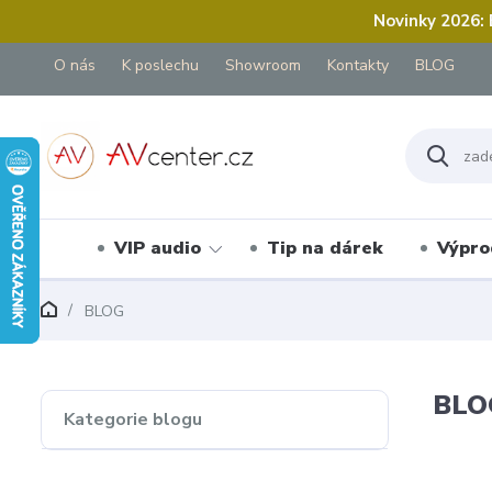
Novinky 2026:
O nás
K poslechu
Showroom
Kontakty
BLOG
VIP audio
Tip na dárek
Výpro
BLOG
BLO
Kategorie blogu