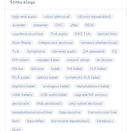
Štítky blogu
high-end audio
síťový přehrávač
citlivost reproduktorů
avcenter
streamer
DAC
jitter
REW
uzavřená ozvučnice
T+A audio
DAC T+A
domácí kino
Roon Ready
integrovaný zesilovač
lampový předzesilovač
T+A
Symphonia
německé audio
DA převodník
EQ
EMI rušení
napájecí kabel
lineární zdroje
dc blocker
filtrace
ochrana
kabel
hifi kabel
XLR kabel
RCA kabel
optický kabel
symetrický XLR kabel
digitální kabel
analogový kabel
reproduktorový kabel
výběr kabelu
USB audio kabel
upgrade hifi sestavy
zesilovače
třídy zesilovačů
jaký vybrat zesilovač
reproduktorová ozvučnice
typy ozvučnic
transmission line
horn
bassreflex
konstrukce reproduktorů
bandpass
brum