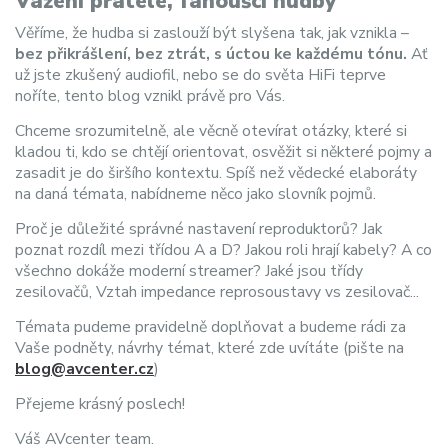
Vážení přátelé, fanoušci hudby
Věříme, že hudba si zaslouží být slyšena tak, jak vznikla –
bez přikrášlení, bez ztrát, s úctou ke každému tónu.
Ať
už jste zkušený audiofil, nebo se do světa HiFi teprve
noříte, tento blog vznikl právě pro Vás.
Chceme srozumitelně, ale věcně otevírat otázky, které si
kladou ti, kdo se chtějí orientovat, osvěžit si některé pojmy a
zasadit je do širšího kontextu. Spíš než vědecké elaboráty
na daná témata, nabídneme něco jako slovník pojmů.
Proč je důležité správné nastavení reproduktorů? Jak
poznat rozdíl mezi třídou A a D? Jakou roli hrají kabely? A co
všechno dokáže moderní streamer? Jaké jsou třídy
zesilovačů, Vztah impedance reprosoustavy vs zesilovač...
Témata pudeme pravidelně doplňovat a budeme rádi za
Vaše podněty, návrhy témat, které zde uvítáte (pište na
blog@avcenter.cz
)
Přejeme krásný poslech!
Váš AVcenter team.