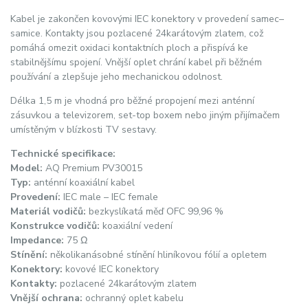
Kabel je zakončen kovovými IEC konektory v provedení samec–
samice. Kontakty jsou pozlacené 24karátovým zlatem, což
pomáhá omezit oxidaci kontaktních ploch a přispívá ke
stabilnějšímu spojení. Vnější oplet chrání kabel při běžném
používání a zlepšuje jeho mechanickou odolnost.
Délka 1,5 m je vhodná pro běžné propojení mezi anténní
zásuvkou a televizorem, set-top boxem nebo jiným přijímačem
umístěným v blízkosti TV sestavy.
Technické specifikace:
Model:
AQ Premium PV30015
Typ:
anténní koaxiální kabel
Provedení:
IEC male – IEC female
Materiál vodičů:
bezkyslíkatá měď OFC 99,96 %
Konstrukce vodičů:
koaxiální vedení
Impedance:
75 Ω
Stínění:
několikanásobné stínění hliníkovou fólií a opletem
Konektory:
kovové IEC konektory
Kontakty:
pozlacené 24karátovým zlatem
Vnější ochrana:
ochranný oplet kabelu