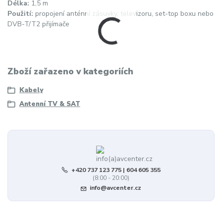
Délka:
1,5 m
Použití:
propojení anténní zásuvky, televizoru, set-top boxu nebo
DVB-T/T2 přijímače
Zboží zařazeno v kategoriích
Kabely
Antenní TV & SAT
+420 737 123 775 | 604 605 355
(8:00 - 20:00)
info@avcenter.cz