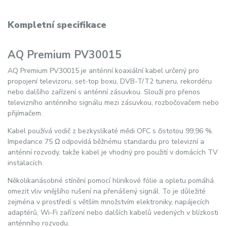
Kompletní specifikace
AQ Premium PV30015
AQ Premium PV30015 je anténní koaxiální kabel určený pro
propojení televizoru, set-top boxu, DVB-T/T2 tuneru, rekordéru
nebo dalšího zařízení s anténní zásuvkou. Slouží pro přenos
televizního anténního signálu mezi zásuvkou, rozbočovačem nebo
přijímačem.
Kabel používá vodič z bezkyslíkaté mědi OFC s čistotou 99,96 %.
Impedance 75 Ω odpovídá běžnému standardu pro televizní a
anténní rozvody, takže kabel je vhodný pro použití v domácích TV
instalacích.
Několikanásobné stínění pomocí hliníkové fólie a opletu pomáhá
omezit vliv vnějšího rušení na přenášený signál. To je důležité
zejména v prostředí s větším množstvím elektroniky, napájecích
adaptérů, Wi-Fi zařízení nebo dalších kabelů vedených v blízkosti
anténního rozvodu.