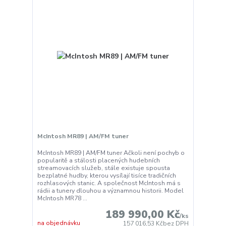
McIntosh MR89 | AM/FM tuner
McIntosh MR89 | AM/FM tuner Ačkoli není pochyb o
popularitě a stálosti placených hudebních
streamovacích služeb, stále existuje spousta
bezplatné hudby, kterou vysílají tisíce tradičních
rozhlasových stanic. A společnost McIntosh má s
rádii a tunery dlouhou a významnou historii. Model
McIntosh MR78 ...
189 990,00 Kč
/
ks
na objednávku
157 016,53 Kč
bez DPH