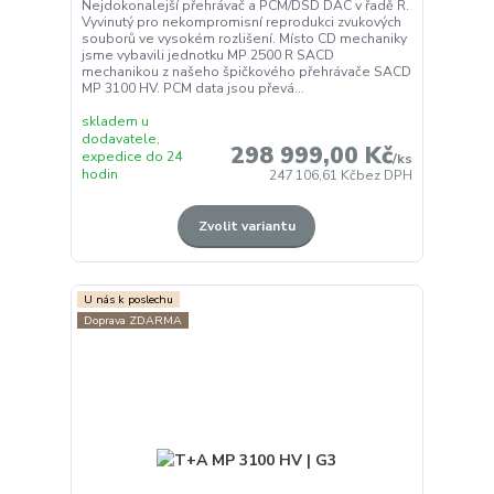
Nejdokonalejší přehrávač a PCM/DSD DAC v řadě R.
Vyvinutý pro nekompromisní reprodukci zvukových
souborů ve vysokém rozlišení. Místo CD mechaniky
jsme vybavili jednotku MP 2500 R SACD
mechanikou z našeho špičkového přehrávače SACD
MP 3100 HV. PCM data jsou převá...
skladem u
dodavatele,
298 999,00 Kč
expedice do 24
/
ks
hodin
247 106,61 Kč
bez DPH
Zvolit variantu
U nás k poslechu
Doprava ZDARMA