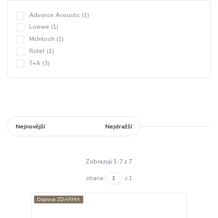
Advance Acoustic
(1)
Loewe
(1)
McIntosh
(1)
Rotel
(1)
T+A
(3)
Nejnovější
Nejlevnější
Nejdražší
Zobrazuji 1-7 z 7
strana
z 1
Doprava ZDARMA