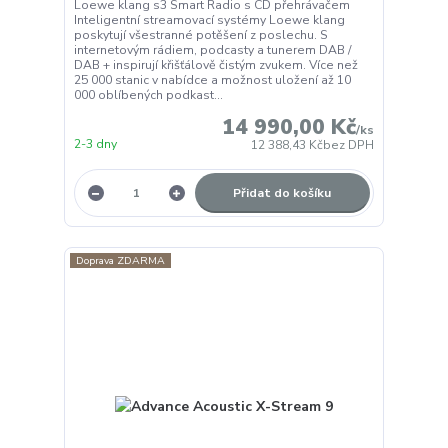
Loewe klang s3 Smart Radio s CD přehrávačem
Inteligentní streamovací systémy Loewe klang
poskytují všestranné potěšení z poslechu. S
internetovým rádiem, podcasty a tunerem DAB /
DAB + inspirují křišťálově čistým zvukem. Více než
25 000 stanic v nabídce a možnost uložení až 10
000 oblíbených podkast...
14 990,00 Kč
/
ks
2-3 dny
12 388,43 Kč
bez DPH
Přidat do košíku
Doprava ZDARMA