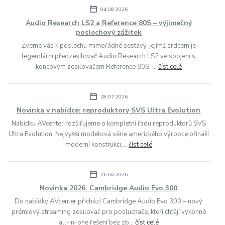
04.08.2026
Audio Research LS2 a Reference 80S – výjimečný
poslechový zážitek
Zveme vás k poslechu mimořádné sestavy, jejímž srdcem je
legendární předzesilovač Audio Research LS2 ve spojení s
koncovým zesilovačem Reference 80S. ...
číst celé
28.07.2026
Novinka v nabídce: reproduktory SVS Ultra Evolution
Nabídku AVcenter rozšiřujeme o kompletní řadu reproduktorů SVS
Ultra Evolution. Nejvyšší modelová série amerického výrobce přináší
moderní konstrukci,...
číst celé
26.06.2026
Novinka 2026: Cambridge Audio Evo 300
Do nabídky AVcenter přichází Cambridge Audio Evo 300 – nový
prémiový streaming zesilovač pro posluchače, kteří chtějí výkonné
all-in-one řešení bez zb...
číst celé