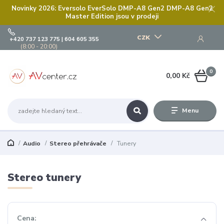
Novinky 2026: Eversolo EverSolo DMP-A8 Gen2 DMP-A8 Gen2
Master Edition jsou v prodeji
CZK
+420 737 123 775 | 604 605 355
(8:00 - 20:00)
0
0,00 Kč
Menu
Audio
Stereo přehrávače
Tunery
Stereo tunery
Cena: