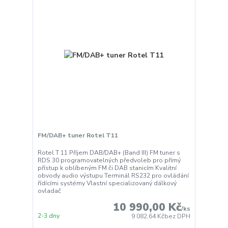
FM/DAB+ tuner Rotel T11
Rotel T 11 Příjem DAB/DAB+ (Band III) FM tuner s
RDS 30 programovatelných předvoleb pro přímý
přístup k oblíbeným FM či DAB stanicím Kvalitní
obvody audio výstupu Terminál RS232 pro ovládání
řídícími systémy Vlastní specializovaný dálkový
ovladač
10 990,00 Kč
/
ks
2-3 dny
9 082,64 Kč
bez DPH