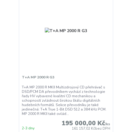
T+A MP 2000 R G3
T+A MP 2000 R MKII Multizdrojový CD přehrávač s
DSD/PCM DA převodníkem vychází z technologie
řady HV vybavené kvalitní CD mechanikou a
schopností zvládnout širokou škálu digitálních
hudebních formátů. Sekce převodníku je také
jedinečná: T+A True 1-Bit DSD 512 a 384 kHz PCM.
MP 2000 R MKII také ovlád...
195 000,00 Kč
/
ks
2-3 dny
161 157,02 Kč
bez DPH