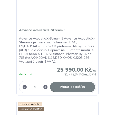
Advance Acoustic X-Stream 9
Advance Acoustic X-Stream 9 Advance Acoustic X-
Stream 9 je univerzální streamer, DAC,
FM/DAB/DAB+ tuner a CD přehrávač. Má symetrický
(XLR) audio výstup. Příprava na Bluetooth modul X-
FTB01 nebo X-FTB2 Vlastnosti: Převodníky: 32bit-
768kHz AK4490/AK4118/DSD XMOS XU208-256
Výstupní úroveň: 2 V/4 V...
25 990,00 Kč
/
ks
do 5 dnů
21 479,34 Kč
bez DPH
Přidat do košíku
U nás k poslechu
Doprava ZDARMA