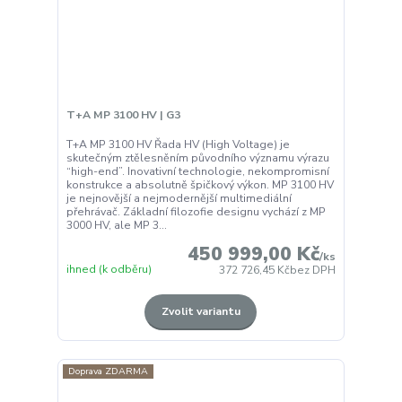
T+A MP 3100 HV | G3
T+A MP 3100 HV Řada HV (High Voltage) je
skutečným ztělesněním původního významu výrazu
“high-end”. Inovativní technologie, nekompromisní
konstrukce a absolutně špičkový výkon. MP 3100 HV
je nejnovější a nejmodernější multimediální
přehrávač. Základní filozofie designu vychází z MP
3000 HV, ale MP 3...
450 999,00 Kč
/
ks
ihned (k odběru)
372 726,45 Kč
bez DPH
Zvolit variantu
Doprava ZDARMA