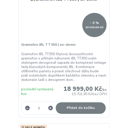
- 5 %
19 990,00 Kč
Gramofon JBL TT350 | ex-demo
Gramofon JBL TT350 Stylový dvourychlostní
gramofon s přímým náhonem JBL TT350 svým
stylingem designově zapadá do komplexní vintage
řady klasických komponentů JBL. Kombinace
stříbrného panelu a pravé ořechové dýhy bude
jistě estetickým doplňkem každého interiéru a navíc
dokonale ladí s designem ikon...
18 999,00 Kč
poslední vystavený
/
ks
kus
15 701,65 Kč
bez DPH
Přidat do košíku
U nás k poslechu