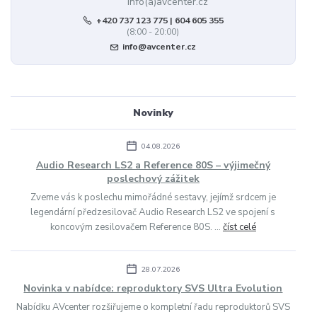
+420 737 123 775 | 604 605 355
(8:00 - 20:00)
info@avcenter.cz
Novinky
04.08.2026
Audio Research LS2 a Reference 80S – výjimečný
poslechový zážitek
Zveme vás k poslechu mimořádné sestavy, jejímž srdcem je
legendární předzesilovač Audio Research LS2 ve spojení s
koncovým zesilovačem Reference 80S. ...
číst celé
28.07.2026
Novinka v nabídce: reproduktory SVS Ultra Evolution
Nabídku AVcenter rozšiřujeme o kompletní řadu reproduktorů SVS