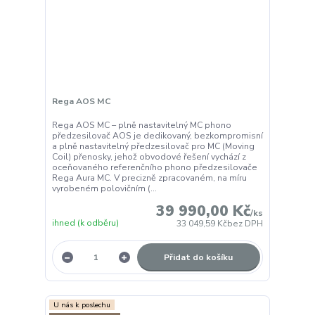
Rega AOS MC
Rega AOS MC – plně nastavitelný MC phono
předzesilovač AOS je dedikovaný, bezkompromisní
a plně nastavitelný předzesilovač pro MC (Moving
Coil) přenosky, jehož obvodové řešení vychází z
oceňovaného referenčního phono předzesilovače
Rega Aura MC. V precizně zpracovaném, na míru
vyrobeném polovičním (...
39 990,00 Kč
/
ks
ihned (k odběru)
33 049,59 Kč
bez DPH
Přidat do košíku
U nás k poslechu