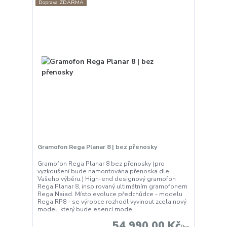
Doprava ZDARMA
Gramofon Rega Planar 8 | bez přenosky
Gramofon Rega Planar 8 bez přenosky (pro
vyzkoušení bude namontována přenoska dle
Vašeho výběru.) High-end designový gramofon
Rega Planar 8, inspirovaný ultimátním gramofonem
Rega Naiad. Místo evoluce předchůdce - modelu
Rega RP8 - se výrobce rozhodl vyvinout zcela nový
model, který bude esencí mode...
54 990,00 Kč