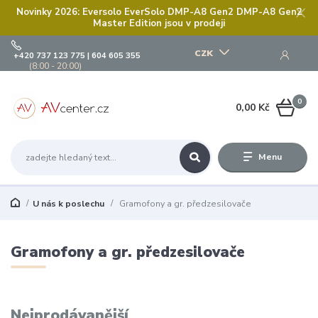
Novinky 2026: Eversolo EverSolo DMP-A8 Gen2 DMP-A8 Gen2
Master Edition jsou v prodeji
CZK
+420 737 123 775 | 604 605 355
(8:00 - 20:00)
0
0,00 Kč
Menu
U nás k poslechu
Gramofony a gr. předzesilovače
Gramofony a gr. předzesilovače
Nejprodávanější