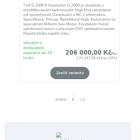
T+A G 2000 R Gramofon G 2000 je dodáván s
modifikovaným karbonovým High End raménkem
od společnosti Clearaudio a MC 2 přenoskou.
Specifikace: Princip: Řemínkový High-End pohon ve
speciálním těžkém šasi Motor: Krystalem řízený
synchronní motor s přesným DSP optimalizovaným
řízením křivky napětí cívky...
skladem u
dodavatele,
206 000,00 Kč
expedice do 24
/
ks
hodin
170 247,93 Kč
bez DPH
Zvolit variantu
strana
z 1