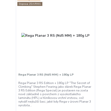
Doprava ZDARMA
Rega Planar 3 RS (Nd5 MM) + 180g LP
Rega Planar 3 RS Edition + 180g LP "The Secret of
Climbing" Stephen Fearing jako dárek Rega Planar
3 RS Edition (Rega Special) je postaven na zcela
nové základně s povrchem z vysokotlakého
laminátu (HPL) a hliníkovou vrchní vrstvou, což
vytváří nejtužší šasi, jaké kdy Rega v úrovni Planar 3
vyrobila...