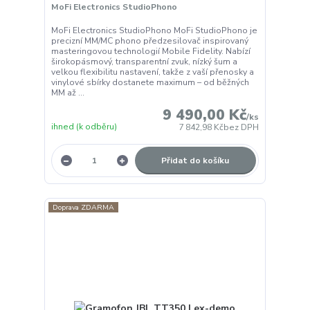
MoFi Electronics StudioPhono
MoFi Electronics StudioPhono MoFi StudioPhono je
precizní MM/MC phono předzesilovač inspirovaný
masteringovou technologií Mobile Fidelity. Nabízí
širokopásmový, transparentní zvuk, nízký šum a
velkou flexibilitu nastavení, takže z vaší přenosky a
vinylové sbírky dostanete maximum – od běžných
MM až ...
9 490,00 Kč
/
ks
ihned (k odběru)
7 842,98 Kč
bez DPH
Přidat do košíku
Doprava ZDARMA