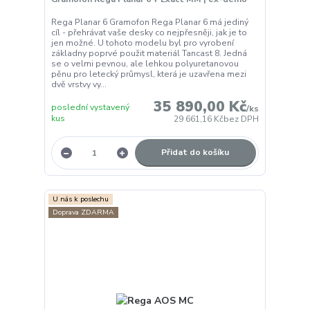
Rega Planar 6 Gramofon Rega Planar 6 má jediný
cíl - přehrávat vaše desky co nejpřesněji, jak je to
jen možné. U tohoto modelu byl pro vyrobení
základny poprvé použit materiál Tancast 8. Jedná
se o velmi pevnou, ale lehkou polyuretanovou
pěnu pro letecký průmysl, která je uzavřena mezi
dvě vrstvy vy...
35 890,00 Kč
poslední vystavený
/
ks
kus
29 661,16 Kč
bez DPH
Přidat do košíku
U nás k poslechu
Doprava ZDARMA