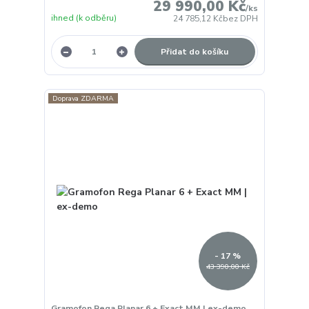
29 990,00 Kč
/
ks
ihned (k odběru)
24 785,12 Kč
bez DPH
Přidat do košíku
Doprava ZDARMA
- 17 %
43 390,00 Kč
Gramofon Rega Planar 6 + Exact MM | ex-demo