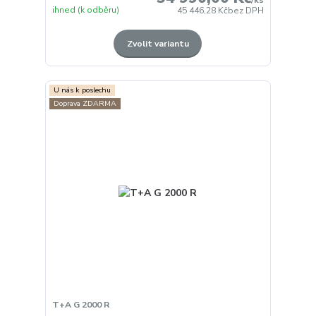
/
ks
ihned (k odběru)
45 446,28 Kč
bez DPH
Zvolit variantu
U nás k poslechu
Doprava ZDARMA
T+A G 2000 R