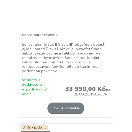
Sonus faber Gravis II
Sonus faber Gravis II Gravis IIKrok vpřed v oblasti
výkonu oproti Gravis I, aktivní subwoofer Gravis II
nabízí vyváženost mezi velikostí a výkonem – s
charakteristickým stylem Sonus faber. Ideální
subwoofer pro domácí kino založené na
reprosoustavách řady Sonetto se kterými sdílí i
podobnou povrchov...
skladem u
dodavatele,
33 990,00 Kč
expedice do 24
/
ks
hodin
28 090,91 Kč
bez DPH
Zvolit variantu
U nás k poslechu