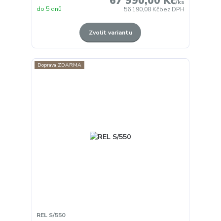
67 990,00 Kč
/
ks
do 5 dnů
56 190,08 Kč
bez DPH
Zvolit variantu
Doprava ZDARMA
REL S/550