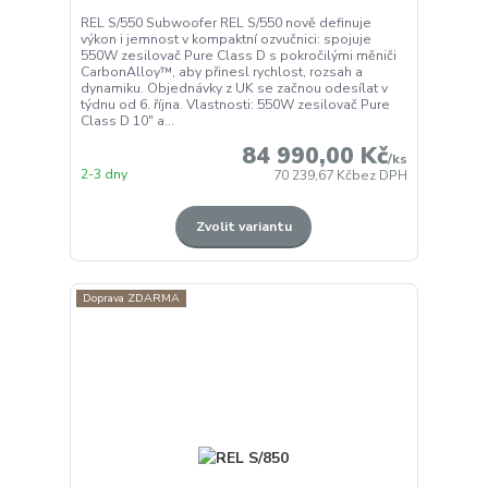
REL S/550 Subwoofer REL S/550 nově definuje
výkon i jemnost v kompaktní ozvučnici: spojuje
550W zesilovač Pure Class D s pokročilými měniči
CarbonAlloy™, aby přinesl rychlost, rozsah a
dynamiku. Objednávky z UK se začnou odesílat v
týdnu od 6. října. Vlastnosti: 550W zesilovač Pure
Class D 10″ a...
84 990,00 Kč
/
ks
2-3 dny
70 239,67 Kč
bez DPH
Zvolit variantu
Doprava ZDARMA