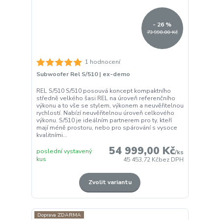
- 26 %
73 990,00 Kč
1 hodnocení
Subwoofer Rel S/510 | ex-demo
REL S/510 S/510 posouvá koncept kompaktního
středně velkého šasi REL na úroveň referenčního
výkonu a to vše se stylem, výkonem a neuvěřitelnou
rychlostí. Nabízí neuvěřitelnou úroveň celkového
výkonu. S/510 je ideálním partnerem pro ty, kteří
mají méně prostoru, nebo pro spárování s vysoce
kvalitními...
54 999,00 Kč
poslední vystavený
/
ks
kus
45 453,72 Kč
bez DPH
Zvolit variantu
Doprava ZDARMA