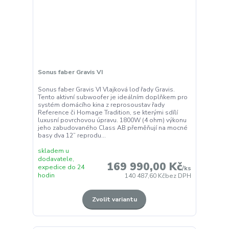
Sonus faber Gravis VI
Sonus faber Gravis VI Vlajková loď řady Gravis.
Tento aktivní subwoofer je ideálním doplňkem pro
systém domácího kina z reprosoustav řady
Reference či Homage Tradition, se kterými sdílí
luxusní povrchovou úpravu. 1800W (4 ohm) výkonu
jeho zabudovaného Class AB přeměňují na mocné
basy dva 12” reprodu...
skladem u
dodavatele,
169 990,00 Kč
expedice do 24
/
ks
hodin
140 487,60 Kč
bez DPH
Zvolit variantu