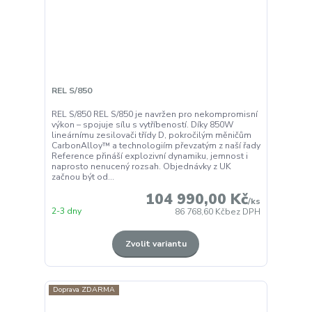
REL S/850
REL S/850 REL S/850 je navržen pro nekompromisní
výkon – spojuje sílu s vytříbeností. Díky 850W
lineárnímu zesilovači třídy D, pokročilým měničům
CarbonAlloy™ a technologiím převzatým z naší řady
Reference přináší explozivní dynamiku, jemnost i
naprosto nenucený rozsah. Objednávky z UK
začnou být od...
104 990,00 Kč
/
ks
2-3 dny
86 768,60 Kč
bez DPH
Zvolit variantu
Doprava ZDARMA