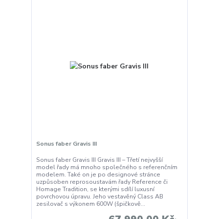
Sonus faber Gravis III
Sonus faber Gravis III Gravis III – Třetí nejvyšší
model řady má mnoho společného s referenčním
modelem. Také on je po designové stránce
uzpůsoben reprosoustavám řady Reference či
Homage Tradition, se kterými sdílí luxusní
povrchovou úpravu. Jeho vestavěný Class AB
zesilovač s výkonem 600W (špičkově...