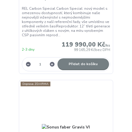
REL Carbon Special Carbon Special: nový model s
omezenou dostupností, který kombinuje naše
nejnovější inženýrství s nejmodernějšími
komponenty z naší referenční řady, vše umístěno ve
středně velkém šasiReproduktor: 12” třetí generace
z uhlíkových vláken s novým, na míru vyrobeným
CSP pasivním reprod...
119 990,00 Kč
/
ks
2-3 dny
99 165,29 Kč
bez DPH
Přidat do košíku
Doprava ZDARMA