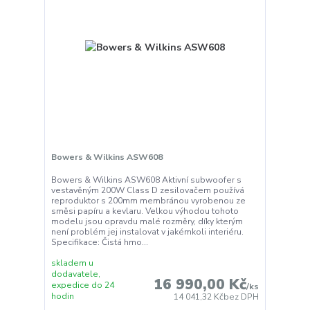
Bowers & Wilkins ASW608
Bowers & Wilkins ASW608 Aktivní subwoofer s
vestavěným 200W Class D zesilovačem používá
reproduktor s 200mm membránou vyrobenou ze
směsi papíru a kevlaru. Velkou výhodou tohoto
modelu jsou opravdu malé rozměry, díky kterým
není problém jej instalovat v jakémkoli interiéru.
Specifikace: Čistá hmo...
skladem u
dodavatele,
16 990,00 Kč
expedice do 24
/
ks
hodin
14 041,32 Kč
bez DPH