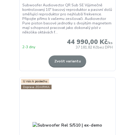
Subwoofer Audiovector QR Sub SE Výjimečně
kontrolovaný 10" basový reproduktor a pasivní dolů
směřující reproduktor pro nejhlubší frekvence.
Připojte přímo k vašemu zesilovači. Audiovector
Pure piston basové jednotky s dvojitým magnetem
mají schopnost pracovat jako dokonalý píst v
několika oktávách f...
44 990,00 Kč
/
ks
2-3 dny
37 181,82 Kč
bez DPH
Zvolit variantu
U nás k poslechu
Doprava ZDARMA