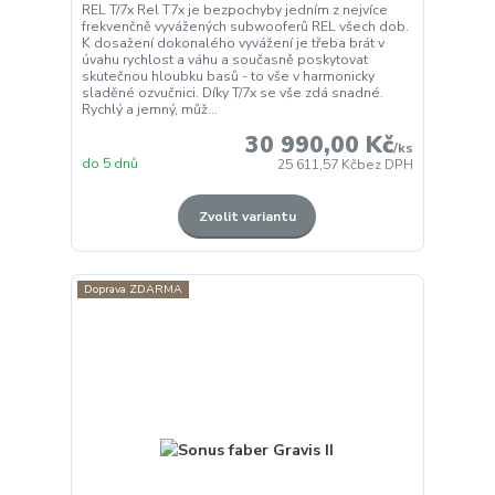
REL T/7x Rel T7x je bezpochyby jedním z nejvíce
frekvenčně vyvážených subwooferů REL všech dob.
K dosažení dokonalého vyvážení je třeba brát v
úvahu rychlost a váhu a současně poskytovat
skutečnou hloubku basů - to vše v harmonicky
sladěné ozvučnici. Díky T/7x se vše zdá snadné.
Rychlý a jemný, můž...
30 990,00 Kč
/
ks
do 5 dnů
25 611,57 Kč
bez DPH
Zvolit variantu
Doprava ZDARMA