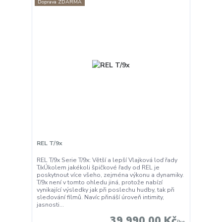
Doprava ZDARMA
REL T/9x
REL T/9x Serie T/9x: Větší a lepší Vlajková loď řady
T/xÚkolem jakékoli špičkové řady od REL je
poskytnout více všeho, zejména výkonu a dynamiky.
T/9x není v tomto ohledu jiná, protože nabízí
vynikající výsledky jak při poslechu hudby, tak při
sledování filmů. Navíc přináší úroveň intimity,
jasnosti...
39 990,00 Kč
/
ks