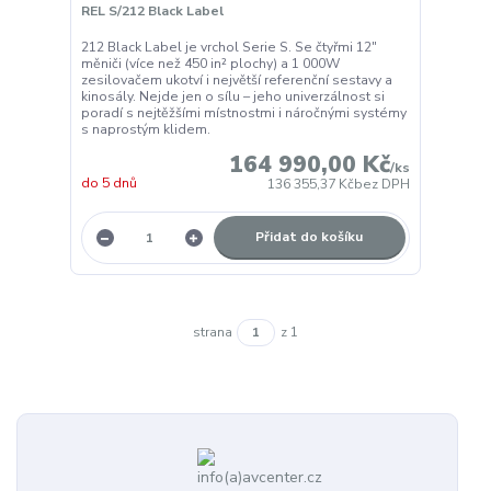
REL S/212 Black Label
212 Black Label je vrchol Serie S. Se čtyřmi 12"
měniči (více než 450 in² plochy) a 1 000W
zesilovačem ukotví i největší referenční sestavy a
kinosály. Nejde jen o sílu – jeho univerzálnost si
poradí s nejtěžšími místnostmi i náročnými systémy
s naprostým klidem.
164 990,00 Kč
/
ks
do 5 dnů
136 355,37 Kč
bez DPH
Přidat do košíku
strana
z 1