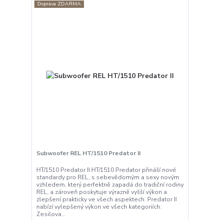
Doprava ZDARMA
Subwoofer REL HT/1510 Predator II
HT/1510 Predator II HT/1510 Predator přináší nové
standardy pro REL, s sebevědomým a sexy novým
vzhledem, který perfektně zapadá do tradiční rodiny
REL, a zároveň poskytuje výrazně vyšší výkon a
zlepšení prakticky ve všech aspektech. Predator II
nabízí vylepšený výkon ve všech kategoriích:
Zesilova...