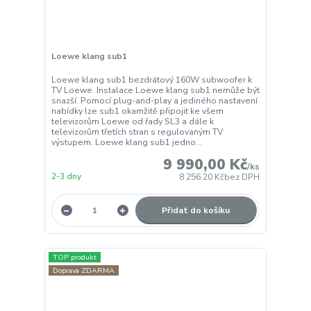
Loewe klang sub1
Loewe klang sub1 bezdrátový 160W subwoofer k
TV Loewe Instalace Loewe klang sub1 nemůže být
snazší. Pomocí plug-and-play a jediného nastavení
nabídky lze sub1 okamžitě připojit ke všem
televizorům Loewe od řady SL3 a dále k
televizorům třetích stran s regulovaným TV
výstupem. Loewe klang sub1 jedno...
9 990,00 Kč
/
ks
2-3 dny
8 256,20 Kč
bez DPH
Přidat do košíku
TOP produkt
Doprava ZDARMA