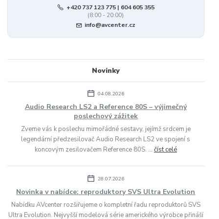
+420 737 123 775 | 604 605 355
(8:00 - 20:00)
info@avcenter.cz
Novinky
04.08.2026
Audio Research LS2 a Reference 80S – výjimečný
poslechový zážitek
Zveme vás k poslechu mimořádné sestavy, jejímž srdcem je
legendární předzesilovač Audio Research LS2 ve spojení s
koncovým zesilovačem Reference 80S. ...
číst celé
28.07.2026
Novinka v nabídce: reproduktory SVS Ultra Evolution
Nabídku AVcenter rozšiřujeme o kompletní řadu reproduktorů SVS
Ultra Evolution. Nejvyšší modelová série amerického výrobce přináší