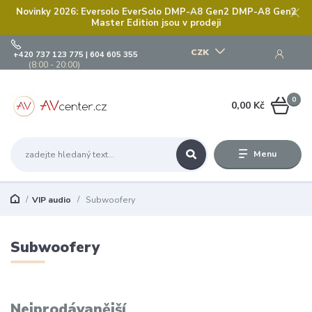
Novinky 2026: Eversolo EverSolo DMP-A8 Gen2 DMP-A8 Gen2
Master Edition jsou v prodeji
CZK
+420 737 123 775 | 604 605 355
(8:00 - 20:00)
0
0,00 Kč
Menu
VIP audio
Subwoofery
Subwoofery
Nejprodávanější