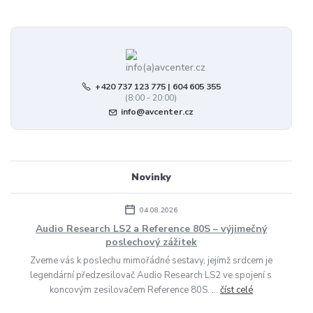
+420 737 123 775 | 604 605 355
(8:00 - 20:00)
info@avcenter.cz
Novinky
04.08.2026
Audio Research LS2 a Reference 80S – výjimečný
poslechový zážitek
Zveme vás k poslechu mimořádné sestavy, jejímž srdcem je
legendární předzesilovač Audio Research LS2 ve spojení s
koncovým zesilovačem Reference 80S. ...
číst celé