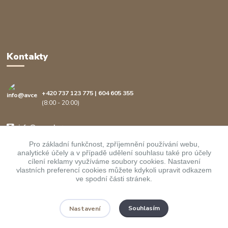
Kontakty
+420 737 123 775 | 604 605 355
(8:00 - 20:00)
info@avcenter.cz
Pro základní funkčnost, zpříjemnění používání webu,
analytické účely a v případě udělení souhlasu také pro účely
cílení reklamy využíváme soubory cookies. Nastavení
vlastních preferencí cookies můžete kdykoli upravit odkazem
ve spodní části stránek.
Upravit sběr cookies.
Souhlasím
Nastavení
Copyright ©
AVcenter.cz s.r.o.
1997-2026