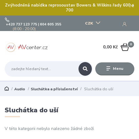
Zvýhodněná nabídka reprosoustav Bowers & Wilkins řady 600 a
700
CZK
+420 737 123 775 | 604 605 355
(8:00 - 20:00)
0
0,00 Kč
Menu
Audio
Sluchátka a příslušenství
Sluchátka do uší
Sluchátka do uší
V této kategorii nebylo nalezeno žádné zboží.