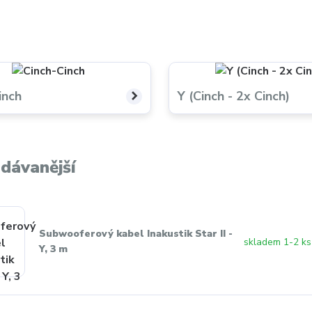
inch
Y (Cinch - 2x Cinch)
dávanější
Subwooferový kabel Inakustik Star II -
skladem 1-2 ks
Y, 3 m