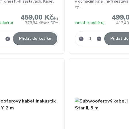
 kině i hi-fi sestavách. Kabel
v domácím kině i hi-fi sestavá
vy...
459,00 Kč
499,
/
ks
 odběru)
ihned (k odběru)
379,34 Kč
bez DPH
412,40
Přidat do košíku
Přidat do