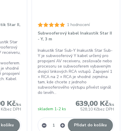
ik Star II,
1 hodnocení
Subwooferový kabel Inakustik Star II
- Y, 3 m
ustik Star
wooferový
Inakustik Star Sub-Y Inakustik Star Sub-
 receiveru,
Y je subwooferový Y kabel určený pro
propojení AV receiveru, zesilovače nebo
ubwooferem.
procesoru se subwooferem vybaveným
 je vhodné
dvojicí linkových RCA vstupů. Zapojení 1
 propojení
× RCA na 2 × RCA je vhodné zejména
ch. Kabel
tam, kde chcete z jednoho
subwooferového výstupu přivést signál
do levéh...
00 Kč
639,00 Kč
/
ks
/
ks
skladem 1-2 ks
 Kč
bez DPH
528,10 Kč
bez DPH
 košíku
Přidat do košíku