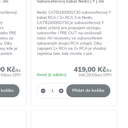
- 3m
Subwooferový kabel Nedis | Y | 3m
ooferový
Nedis CATB24000GY30 subwooferový Y
kabel RCA / 2× RCA 3 m Nedis
vý
CATB24000GY30 je subwooferový Y
ro
kabel určený pro propojení výstupu
nebo PRE
subwoofer / PRE OUT na zesilovači
iveru se
nebo AV receiveru se subwooferem
u. Díky
vybaveným dvojicí RCA vstupů. Díky
vy, kde je
zapojení 1× RCA na 2× RCA je vhodný
lavních
zejména tam, kde chcete z jed...
00 Kč
419,00 Kč
/
ks
/
ks
ihned (k odběru)
 Kč
bez DPH
346,28 Kč
bez DPH
 košíku
Přidat do košíku