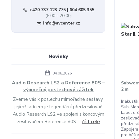
+420 737 123 775 | 604 605 355
(8:00 - 20:00)
info@avcenter.cz
Novinky
04.08.2026
Audio Research LS2 a Reference 80S –
Subwoofe
výjimečný poslechový zážitek
2 m
Zveme vás k poslechu mimořádné sestavy,
Inakusti
jejímž srdcem je legendární předzesilovač
Sub-Mon
kabel ur
Audio Research LS2 ve spojení s koncovým
zesilova
zesilovačem Reference 80S. ...
číst celé
předzesi
Zapojení
pro běžn