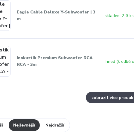
Eagle Cable Deluxe Y-Subwoofer | 3
skladem 2-3 ks
m
Inakustik Premium Subwoofer RCA-
ihned (k odběru
RCA - 3m
zobrazit více produk
ší
Nejlevnější
Nejdražší