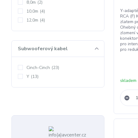
8,0m
(2)
Y-adapté
10,0m
(4)
RCA (F) 
12,0m
(4)
zlatem p
Ohebný o
zlomení 
konektor
pro inten
Subwooferový kabel
pro reduk
Cinch-Cinch
(23)
Y
(13)
skladem 