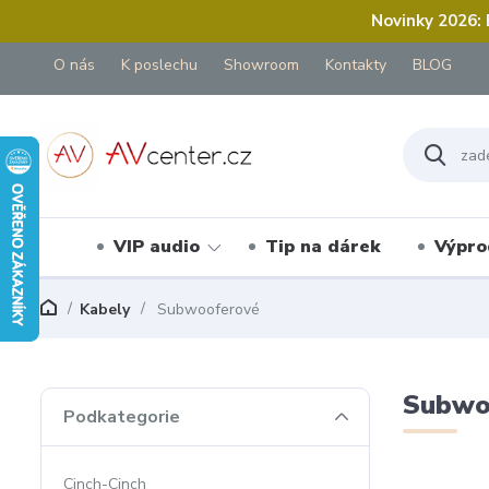
Novinky 2026:
O nás
K poslechu
Showroom
Kontakty
BLOG
VIP audio
Tip na dárek
Výpro
Kabely
Subwooferové
Subwo
Podkategorie
Cinch-Cinch