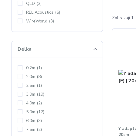
QED
(2)
REL Acoustics
(5)
Zobrazuji 1-
WireWorld
(3)
Délka
0,2m
(1)
2,0m
(8)
2,5m
(1)
3,0m
(19)
4,0m
(2)
5,0m
(12)
6,0m
(3)
Y adapté
7,5m
(2)
20cm