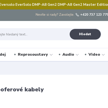
 Eversolo EverSolo DMP-A8 Gen2 DMP-A8 Gen2 Master Edition 
Nevíte si rady? Zavolejte.
+420 737 123 775
Hledat
dej
Reprosoustavy
Audio
Video
oferové kabely