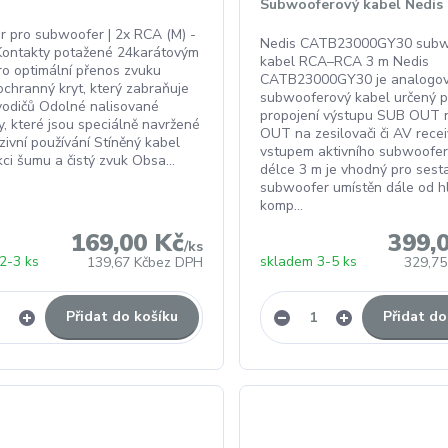
Subwooferový kabel Nedis 
r pro subwoofer | 2x RCA (M) -
Nedis CATB23000GY30 subw
Kontakty potažené 24karátovým
kabel RCA–RCA 3 m Nedis
ro optimální přenos zvuku
CATB23000GY30 je analogo
chranný kryt, který zabraňuje
subwooferový kabel určený p
vodičů Odolné nalisované
propojení výstupu SUB OUT 
y, které jsou speciálně navržené
OUT na zesilovači či AV rece
zivní používání Stíněný kabel
vstupem aktivního subwoofer
ci šumu a čistý zvuk Obsa...
délce 3 m je vhodný pro sesta
subwoofer umístěn dále od h
komp...
169,00 Kč
399,
/
ks
2-3 ks
skladem 3-5 ks
139,67 Kč
bez DPH
329,75
Přidat do košíku
Přidat do