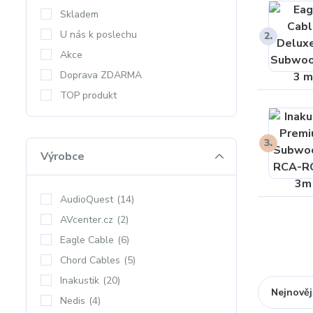
Skladem
U nás k poslechu
2.
Akce
Doprava ZDARMA
TOP produkt
3.
Výrobce
AudioQuest
(14)
AVcenter.cz
(2)
Eagle Cable
(6)
Chord Cables
(5)
Inakustik
(20)
Nejnověj
Nedis
(4)