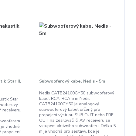
ik Star II,
Subwooferový kabel Nedis - 5m
Nedis CATB24100GY50 subwooferový
kabel RCA–RCA 5 m Nedis
ustik Star
CATB24100GY50 je analogový
wooferový
subwooferový kabel určený pro
 receiveru,
propojení výstupu SUB OUT nebo PRE
OUT na zesilovači či AV receiveru se
ubwooferem.
vstupem aktivního subwooferu. Délka 5
 je vhodné
m je vhodná pro sestavy, kde je
 propojení