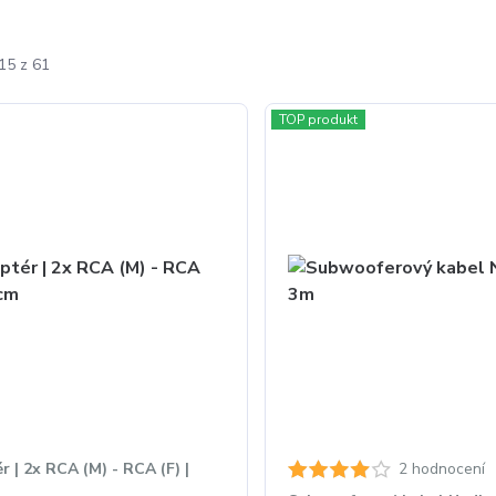
15 z 61
TOP produkt
r | 2x RCA (M) - RCA (F) |
2 hodnocení