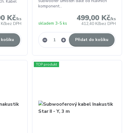
subwoofer umístěn dále od hlavních
ch. Kabel
komponent...
00 Kč
499,00 Kč
/
ks
/
ks
skladem 3-5 ks
 Kč
bez DPH
412,40 Kč
bez DPH
 košíku
Přidat do košíku
TOP produkt