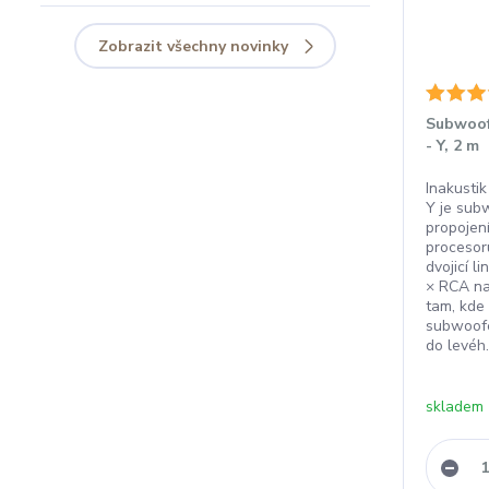
Zobrazit všechny novinky
Subwoofe
- Y, 2 m
Inakusti
Y je sub
propojen
proceso
dvojicí l
× RCA na
tam, kde
subwoofe
do levéh.
skladem 