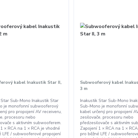
rový kabel Inakustik Star II,
Subwooferový kabel Inakust
3 m
k Star Sub-Mono Inakustik Star
Inakustik Star Sub-Mono Inak
o je monofonní subwooferový
Sub-Mono je monofonní sub
čený pro propojení AV receiveru,
kabel určený pro propojení AV
če, procesoru nebo
zesilovače, procesoru nebo
lovače s aktivním subwooferem.
předzesilovače s aktivním s
 1 × RCA na 1 × RCA je vhodné
Zapojení 1 × RCA na 1 × RCA
é LFE / subwooferové propojení
pro běžné LFE / subwooferové