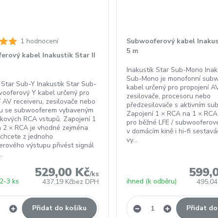
1 hodnocení
Subwooferový kabel Inakust
5 m
rový kabel Inakustik Star II
Inakustik Star Sub-Mono Inak
Sub-Mono je monofonní sub
k Star Sub-Y Inakustik Star Sub-
kabel určený pro propojení AV
wooferový Y kabel určený pro
zesilovače, procesoru nebo
í AV receiveru, zesilovače nebo
předzesilovače s aktivním s
ru se subwooferem vybaveným
Zapojení 1 × RCA na 1 × RCA
inkových RCA vstupů. Zapojení 1
pro běžné LFE / subwooferové
 2 × RCA je vhodné zejména
v domácím kině i hi-fi sestavá
 chcete z jednoho
vy...
rového výstupu přivést signál
..
529,00 Kč
599,
/
ks
2-3 ks
ihned (k odběru)
437,19 Kč
bez DPH
495,04
Přidat do košíku
Přidat do