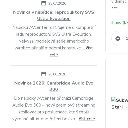
v domácím
28.07.2026
vy...
Novinka v nabídce: reproduktory SVS
Ultra Evolution
ihned (k
Nabídku AVcenter rozšiřujeme o kompletní
řadu reproduktorů SVS Ultra Evolution.
Nejvyšší modelová série amerického
výrobce přináší moderní konstrukci,...
číst
celé
26.06.2026
Novinka 2026: Cambridge Audio Evo
300
Do nabídky AVcenter přichází Cambridge
Audio Evo 300 – nový prémiový streaming
zesilovač pro posluchače, kteří chtějí
výkonné all-in-one řešení bez zb...
číst celé