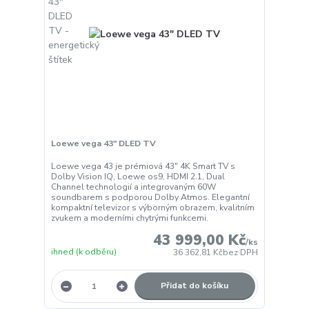
Loewe vega 43" DLED TV
Loewe vega 43 je prémiová 43" 4K Smart TV s
Dolby Vision IQ, Loewe os9, HDMI 2.1, Dual
Channel technologií a integrovaným 60W
soundbarem s podporou Dolby Atmos. Elegantní
kompaktní televizor s výborným obrazem, kvalitním
zvukem a moderními chytrými funkcemi.
43 999,00 Kč
/
ks
ihned (k odběru)
36 362,81 Kč
bez DPH
Přidat do košíku