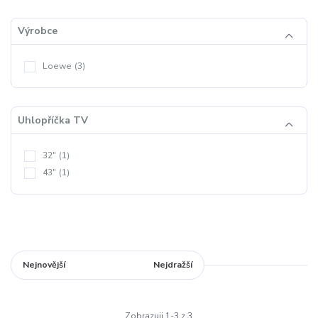
Výrobce
Loewe
(3)
Uhlopříčka TV
32"
(1)
43"
(1)
Nejnovější
Nejlevnější
Nejdražší
Zobrazuji 1-3 z 3