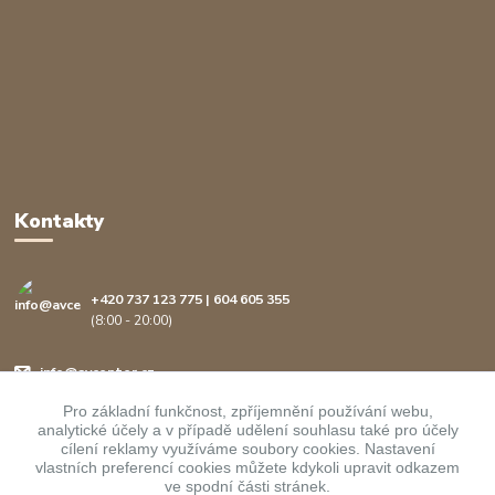
Kontakty
+420 737 123 775 | 604 605 355
(8:00 - 20:00)
info@avcenter.cz
Pro základní funkčnost, zpříjemnění používání webu,
analytické účely a v případě udělení souhlasu také pro účely
cílení reklamy využíváme soubory cookies. Nastavení
vlastních preferencí cookies můžete kdykoli upravit odkazem
ve spodní části stránek.