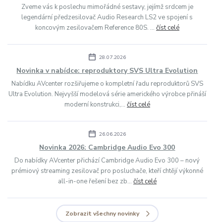
Zveme vás k poslechu mimořádné sestavy, jejímž srdcem je
legendární předzesilovač Audio Research LS2 ve spojení s
koncovým zesilovačem Reference 80S. ...
číst celé
28.07.2026
Novinka v nabídce: reproduktory SVS Ultra Evolution
Nabídku AVcenter rozšiřujeme o kompletní řadu reproduktorů SVS
Ultra Evolution. Nejvyšší modelová série amerického výrobce přináší
moderní konstrukci,...
číst celé
26.06.2026
Novinka 2026: Cambridge Audio Evo 300
Do nabídky AVcenter přichází Cambridge Audio Evo 300 – nový
prémiový streaming zesilovač pro posluchače, kteří chtějí výkonné
all-in-one řešení bez zb...
číst celé
Zobrazit všechny novinky