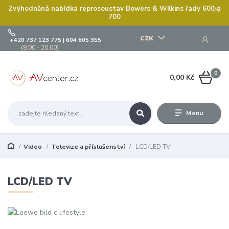
Zvýhodněná nabídka reprosoustav Bowers & Wilkins řady 600 a
700
CZK
+420 737 123 775 | 604 605 355
(8:00 - 20:00)
0
0,00 Kč
Menu
Video
Televize a příslušenství
LCD/LED TV
LCD/LED TV