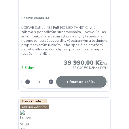
Loewe callas 43
LOEWE Callas 43 | Full HD LED TV 43" Chytrá
zábava s pohodlným streamováním. Loewe Callas
je kompaktní, ale velmi výkonný chytrý televizor s
neomezenou zábavou díky všestranným a technicky
propracovaným funkcím. Jeho speciálně navržený
panel s ultra rychlou chytrou platformou, jemným
rozlišením a HD...
39 990,00 Kč
/
ks
2-3 dny
33 049,59 Kč
bez DPH
Přidat do košíku
U nás k poslechu
Doprava ZDARMA