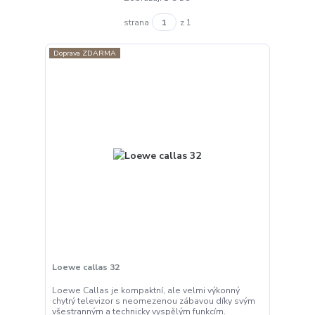
strana
z 1
Doprava ZDARMA
Loewe callas 32
Loewe Callas je kompaktní, ale velmi výkonný
chytrý televizor s neomezenou zábavou díky svým
všestranným a technicky vyspělým funkcím.