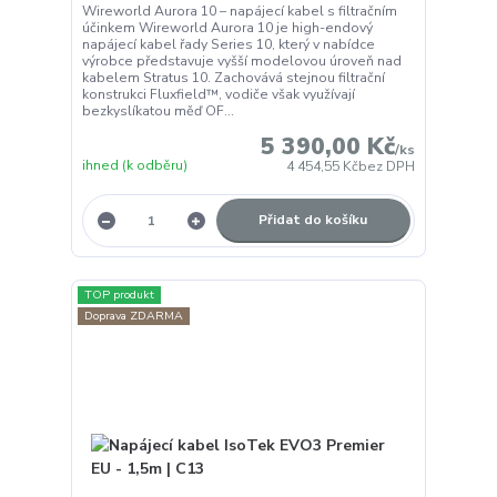
Wireworld Aurora 10 – napájecí kabel s filtračním
účinkem Wireworld Aurora 10 je high-endový
napájecí kabel řady Series 10, který v nabídce
výrobce představuje vyšší modelovou úroveň nad
kabelem Stratus 10. Zachovává stejnou filtrační
konstrukci Fluxfield™, vodiče však využívají
bezkyslíkatou měď OF...
5 390,00 Kč
/
ks
ihned (k odběru)
4 454,55 Kč
bez DPH
Přidat do košíku
TOP produkt
Doprava ZDARMA