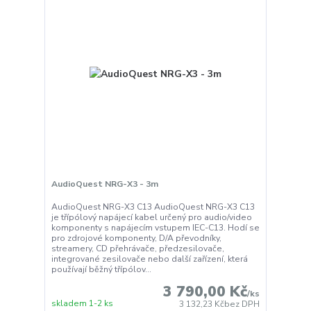
AudioQuest NRG-X3 - 3m
AudioQuest NRG-X3 C13 AudioQuest NRG-X3 C13
je třípólový napájecí kabel určený pro audio/video
komponenty s napájecím vstupem IEC-C13. Hodí se
pro zdrojové komponenty, D/A převodníky,
streamery, CD přehrávače, předzesilovače,
integrované zesilovače nebo další zařízení, která
používají běžný třípólov...
3 790,00 Kč
/
ks
skladem 1-2 ks
3 132,23 Kč
bez DPH