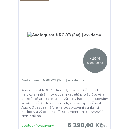
- 18 %
6 490,00 Kč
Audioquest NRG-Y3 (3m) | ex-demo
Audioquest NRG-Y3 AudioQuest je již řadu let
nejvýznamnějším výrobcem kabelů pro špičkové a
specifické aplikace. Jeho výrobky jsou distribuovány
ve více než šedesáti zemích, kde se společnost
AudioQuest zaměřuje na poskytování vynikající
hodnoty a výkonu napříč sortimentem, který vyvíjí.
Nehledě na ...
5 290,00 Kč
poslední vystavený
/
ks