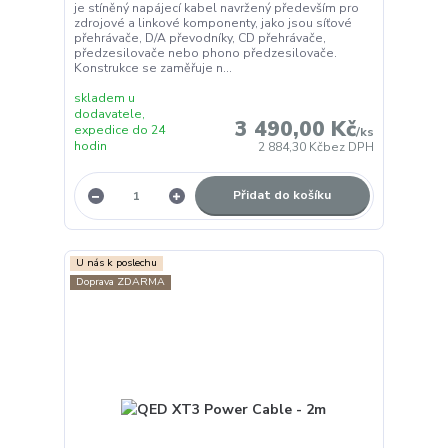
je stíněný napájecí kabel navržený především pro
zdrojové a linkové komponenty, jako jsou síťové
přehrávače, D/A převodníky, CD přehrávače,
předzesilovače nebo phono předzesilovače.
Konstrukce se zaměřuje n...
skladem u
dodavatele,
3 490,00 Kč
expedice do 24
/
ks
hodin
2 884,30 Kč
bez DPH
Přidat do košíku
U nás k poslechu
Doprava ZDARMA