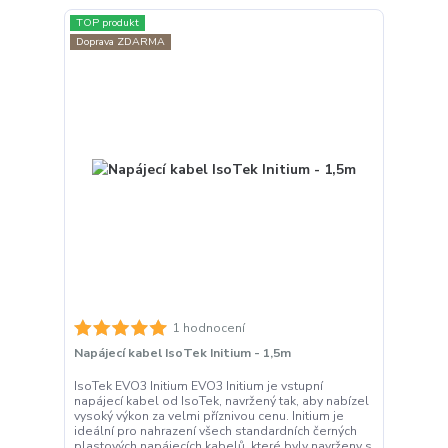
TOP produkt
Doprava ZDARMA
1 hodnocení
Napájecí kabel IsoTek Initium - 1,5m
IsoTek EVO3 Initium EVO3 Initium je vstupní
napájecí kabel od IsoTek, navržený tak, aby nabízel
vysoký výkon za velmi příznivou cenu. Initium je
ideální pro nahrazení všech standardních černých
plastových napájecích kabelů, které byly navrženy s