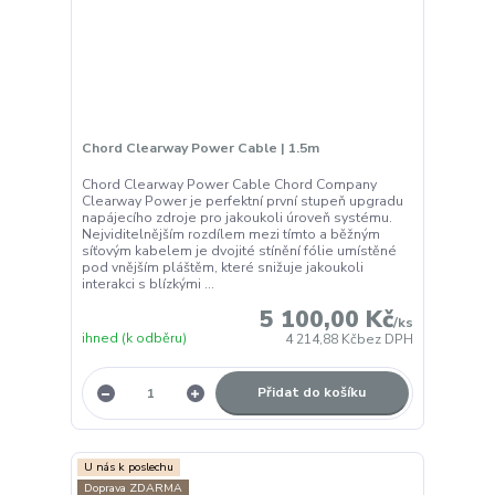
Chord Clearway Power Cable | 1.5m
Chord Clearway Power Cable Chord Company
Clearway Power je perfektní první stupeň upgradu
napájecího zdroje pro jakoukoli úroveň systému.
Nejviditelnějším rozdílem mezi tímto a běžným
síťovým kabelem je dvojité stínění fólie umístěné
pod vnějším pláštěm, které snižuje jakoukoli
interakci s blízkými ...
5 100,00 Kč
/
ks
ihned (k odběru)
4 214,88 Kč
bez DPH
Přidat do košíku
U nás k poslechu
Doprava ZDARMA