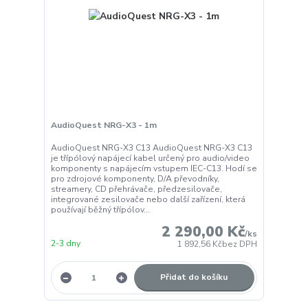
AudioQuest NRG-X3 - 1m
AudioQuest NRG-X3 C13 AudioQuest NRG-X3 C13
je třípólový napájecí kabel určený pro audio/video
komponenty s napájecím vstupem IEC-C13. Hodí se
pro zdrojové komponenty, D/A převodníky,
streamery, CD přehrávače, předzesilovače,
integrované zesilovače nebo další zařízení, která
používají běžný třípólov...
2 290,00 Kč
/
ks
2-3 dny
1 892,56 Kč
bez DPH
Přidat do košíku