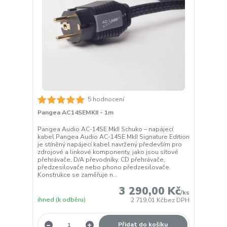
5 hodnocení
Pangea AC14SEMKII - 1m
Pangea Audio AC-14SE MkII Schuko – napájecí
kabel Pangea Audio AC-14SE MkII Signature Edition
je stíněný napájecí kabel navržený především pro
zdrojové a linkové komponenty, jako jsou síťové
přehrávače, D/A převodníky, CD přehrávače,
předzesilovače nebo phono předzesilovače.
Konstrukce se zaměřuje n...
3 290,00 Kč
/
ks
ihned (k odběru)
2 719,01 Kč
bez DPH
Přidat do košíku