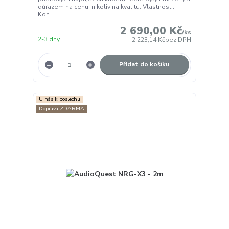
důrazem na cenu, nikoliv na kvalitu. Vlastnosti:
Kon...
2 690,00 Kč
/
ks
2-3 dny
2 223,14 Kč
bez DPH
Přidat do košíku
U nás k poslechu
Doprava ZDARMA