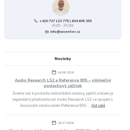
+420 737 123 775 | 604 605 355
(8:00 - 20:00)
info@avcenter.cz
Novinky
04.08.2026
Audio Research LS2 a Reference 80S – výjimečný
poslechový zážitek
Zveme vás k poslechu mimořádné sestavy, jejímž srdcem je
legendární předzesilovač Audio Research LS2 ve spojení s
koncovým zesilovačem Reference 80S. ...
číst celé
28.07.2026