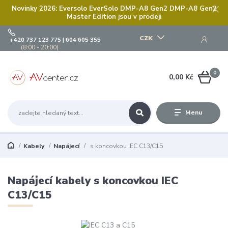
Novinky 2026: Eversolo EverSolo DMP-A8 Gen2 DMP-A8 Gen2
Master Edition jsou v prodeji
CZK
+420 737 123 775 | 604 605 355
(8:00 - 20:00)
0
0,00 Kč
Menu
Kabely
Napájecí
s koncovkou IEC C13/C15
Napájecí kabely s koncovkou IEC
C13/C15