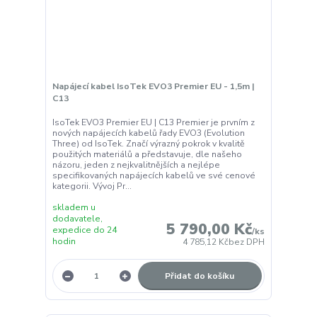
Napájecí kabel IsoTek EVO3 Premier EU - 1,5m |
C13
IsoTek EVO3 Premier EU | C13 Premier je prvním z
nových napájecích kabelů řady EVO3 (Evolution
Three) od IsoTek. Značí výrazný pokrok v kvalitě
použitých materiálů a představuje, dle našeho
názoru, jeden z nejkvalitnějších a nejlépe
specifikovaných napájecích kabelů ve své cenové
kategorii. Vývoj Pr...
skladem u
dodavatele,
5 790,00 Kč
expedice do 24
/
ks
hodin
4 785,12 Kč
bez DPH
Přidat do košíku