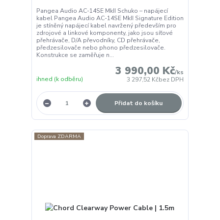
Pangea Audio AC-14SE MkII Schuko – napájecí
kabel Pangea Audio AC-14SE MkII Signature Edition
je stíněný napájecí kabel navržený především pro
zdrojové a linkové komponenty, jako jsou síťové
přehrávače, D/A převodníky, CD přehrávače,
předzesilovače nebo phono předzesilovače.
Konstrukce se zaměřuje n...
3 990,00 Kč
/
ks
ihned (k odběru)
3 297,52 Kč
bez DPH
Přidat do košíku
Doprava ZDARMA