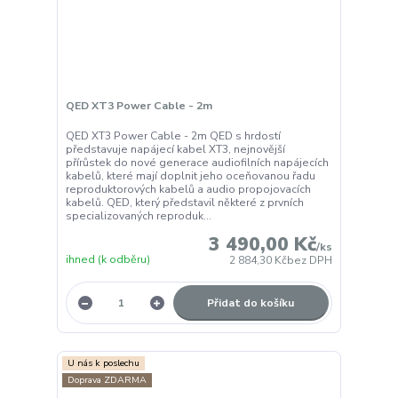
QED XT3 Power Cable - 2m
QED XT3 Power Cable - 2m QED s hrdostí
představuje napájecí kabel XT3, nejnovější
přírůstek do nové generace audiofilních napájecích
kabelů, které mají doplnit jeho oceňovanou řadu
reproduktorových kabelů a audio propojovacích
kabelů. QED, který představil některé z prvních
specializovaných reproduk...
3 490,00 Kč
/
ks
ihned (k odběru)
2 884,30 Kč
bez DPH
Přidat do košíku
U nás k poslechu
Doprava ZDARMA