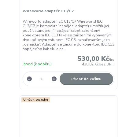
WireWorld adaptér C13/C7
Wireworld adaptér IEC C13/C7 Wireworld IEC
C13/C7 je kompaktní napájecí adaptér umožňující
použít standardní napájecí kabel zakončený
konektorem IEC C13 také se zařízeními vybavenými
dvoupólovým vstupem IEC C8, označovaným jako
„osmička“. Adaptér se zasune do konektoru IEC C13
napájecího kabelu a na...
530,00 Kč
/
ks
ihned (k odběru)
438,02 Kč
bez DPH
Přidat do košíku
U nás k poslechu