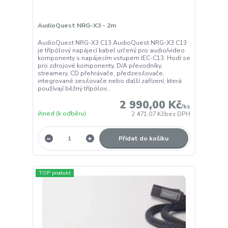
AudioQuest NRG-X3 - 2m
AudioQuest NRG-X3 C13 AudioQuest NRG-X3 C13
je třípólový napájecí kabel určený pro audio/video
komponenty s napájecím vstupem IEC-C13. Hodí se
pro zdrojové komponenty, D/A převodníky,
streamery, CD přehrávače, předzesilovače,
integrované zesilovače nebo další zařízení, která
používají běžný třípólov...
2 990,00 Kč
/
ks
ihned (k odběru)
2 471,07 Kč
bez DPH
Přidat do košíku
TOP produkt