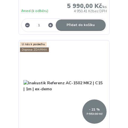
5 990,00 Kč
/
ks
ihned (k odběru)
4 950,41 Kč
bez DPH
Přidat do košíku
U nás k poslechu
Doprava ZDARMA
- 21 %
7 553,00 Kč