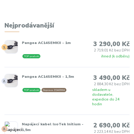
Nejprodávanější
3 290,00 Kč
Pangea AC14SEMKII - 1m
1.
2 719,01 Kč bez DPH
ihned (k odběru)
TOP produkt
3 490,00 Kč
Pangea AC14SEMKII - 1,5m
2.
2 884,30 Kč bez DPH
skladem u
TOP produkt
Doprava ZDARMA
dodavatele,
expedice do 24
hodin
2 690,00 Kč
Napájecí kabel IsoTek Initium -
3.
1,5m
2 223,14 Kč bez DPH