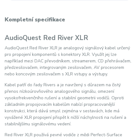
Kompletní specifikace
AudioQuest Red River XLR
AudioQuest Red River XLR je analogový signálový kabel určený
pro propojení komponentů s konektory XLR. Využít jej lze
například mezi DAC převodníkem, streamerem, CD přehrávačem,
předzesilovačem, integrovaným zesilovačem, AV procesorem
nebo koncovým zesilovačem s XLR vstupy a výstupy.
Kabel patří do řady Rivers a je navržený s důrazem na čistý
přenos nízkoúrovňového analogového signálu, omezení
vysokofrekvenčního rušení a stabilní geometrii vodičů. Oproti
základním propojovacím kabelům nabízí propracovanější
konstrukci, která dává smysl zejména v sestavách, kde má
vyvážené XLR propojení přispět k nižší náchylnosti na rušení a
stabilnějšímu signálovému vedení.
Red River XLR používá pevné vodiče z mědi Perfect-Surface