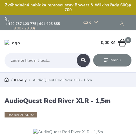
Zvýhodněná nabídka reprosoustav Bowers & Wilkins řady 600 a
700
CZK
+420 737 123 775 | 604 605 355
(8:00 - 20:00)
0
0,00 Kč
Menu
Kabely
AudioQuest Red River XLR - 1,5m
AudioQuest Red River XLR - 1,5m
Doprava ZDARMA