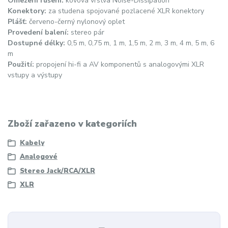
Omezení rušení:
kovová vrstva Noise-Dissipation
Konektory:
za studena spojované pozlacené XLR konektory
Plášť:
červeno-černý nylonový oplet
Provedení balení:
stereo pár
Dostupné délky:
0,5 m, 0,75 m, 1 m, 1,5 m, 2 m, 3 m, 4 m, 5 m, 6
m
Použití:
propojení hi-fi a AV komponentů s analogovými XLR
vstupy a výstupy
Zboží zařazeno v kategoriích
Kabely
Analogové
Stereo Jack/RCA/XLR
XLR