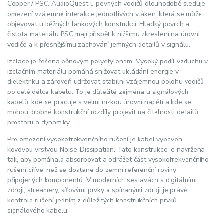
Copper / PSC. AudioQuest u pevných vodičů dlouhodobě sleduje
omezení vzájemné interakce jednotlivých vláken, která se může
objevovat u běžných lankových konstrukcí. Hladký povrch a
čistota materiálu PSC mají přispět k nižšímu zkreslení na úrovni
vodiče a k přesnějšímu zachování jemných detailů v signálu.
Izolace je řešena pěnovým polyetylenem. Vysoký podíl vzduchu v
izolačním materiálu pomáhá snižovat ukládání energie v
dielektriku a zároveň udržovat stabilní vzájemnou polohu vodičů
po celé délce kabelu. To je důležité zejména u signálových
kabelů, kde se pracuje s velmi nízkou úrovní napětí a kde se
mohou drobné konstrukční rozdíly projevit na čitelnosti detailů,
prostoru a dynamiky.
Pro omezení vysokofrekvenčního rušení je kabel vybaven
kovovou vrstvou Noise-Dissipation. Tato konstrukce je navržena
tak, aby pomáhala absorbovat a odrážet část vysokofrekvenčního
rušení dříve, než se dostane do zemní referenční roviny
připojených komponentů. V moderních sestavách s digitálními
zdroji, streamery, síťovými prvky a spínanými zdroji je právě
kontrola rušení jedním z důležitých konstrukčních prvků
signálového kabelu.