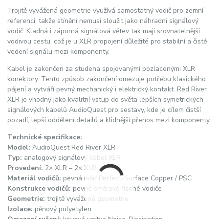
Trojitě vyvážená geometrie využívá samostatný vodič pro zemní
referenci, takže stínění nemusí sloužit jako náhradní signálový
vodič. Kladná i záporná signálová větev tak mají srovnatelnější
vodivou cestu, což je u XLR propojení důležité pro stabilní a čisté
vedení signálu mezi komponenty.
Kabel je zakončen za studena spojovanými pozlacenými XLR
konektory. Tento způsob zakončení omezuje potřebu klasického
pájení a vytváří pevný mechanický i elektrický kontakt. Red River
XLR je vhodný jako kvalitní vstup do světa lepších symetrických
signálových kabelů AudioQuest pro sestavy, kde je cílem čistší
pozadí, lepší oddělení detailů a klidnější přenos mezi komponenty.
Technické specifikace:
Model:
AudioQuest Red River XLR
Typ:
analogový signálový kabel XLR
Provedení:
2× XLR – 2× XLR
Materiál vodičů:
pevná měď Perfect-Surface Copper / PSC
Konstrukce vodičů:
pevné směrově řízené vodiče
Geometrie:
trojitě vyvážená geometrie
Izolace:
pěnový polyetylen