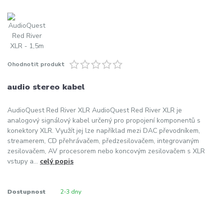
Ohodnotit produkt
audio stereo kabel
AudioQuest Red River XLR AudioQuest Red River XLR je
analogový signálový kabel určený pro propojení komponentů s
konektory XLR. Využít jej lze například mezi DAC převodníkem,
streamerem, CD přehrávačem, předzesilovačem, integrovaným
zesilovačem, AV procesorem nebo koncovým zesilovačem s XLR
vstupy a...
celý popis
Dostupnost
2-3 dny