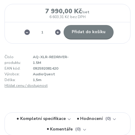
7 990,00 Kč
/
set
6 603,31 Kč
bez DPH
Přidat do košíku
Číslo
AQ-XLR-REDRIVER-
produktu:
1.5M
EAN kód:
092592081420
Výrobce:
AudioQuest
Délka:
1,5m
Hlídat cenu / dostupnost
Kompletní specifikace
Hodnocení
0
Komentáře
0