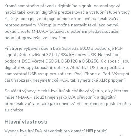
Kromě samotného převodu digitálního signálu na analogový
nabízí také kvalitní digitální předzesilovač a výstupní stupeň třídy
A. Díky tomu jej lze připojit přímo ke koncovému zesilovači a
reprosoustavám. Výstup je možné nastavit také jako pevný,
pokud chcete M-DAC+ používat s externím předzesilovačem
nebo integrovaným zesilovačem.
Přístroj je vybaven čipem ESS Sabre32 9018 a podporuje PCM
signál až do rozlišení 32 bit / 384 kHz přes USB. Nechybí ani
podpora DSD včetně DSD64, DSD128 a DSD256. K dispozici jsou
digitální vstupy koaxiální, optické, AES/EBU, USB pro počítač a
samostatný USB vstup pro zařízení iPod, iPhone a iPad. Výstupní
část nabízí jak nesymetrické RCA, tak symetrické XLR připojení.
Součástí výbavy je také kvalitní sluchátkový výstup, díky kterému
může M-DAC+ sloužit nejen jako D/A převodník a digitální
předzesilovač, ale také jako univerzální centrum pro poslech přes
sluchátka.
Hlavní vlastnosti
Vysoce kvalitní D/A převodník pro domácí HiFi použití