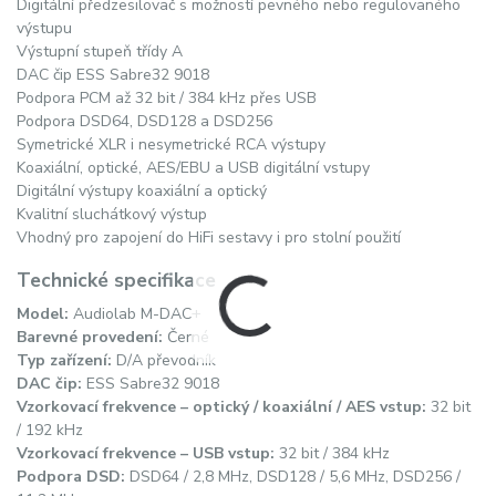
Digitální předzesilovač s možností pevného nebo regulovaného
výstupu
Výstupní stupeň třídy A
DAC čip ESS Sabre32 9018
Podpora PCM až 32 bit / 384 kHz přes USB
Podpora DSD64, DSD128 a DSD256
Symetrické XLR i nesymetrické RCA výstupy
Koaxiální, optické, AES/EBU a USB digitální vstupy
Digitální výstupy koaxiální a optický
Kvalitní sluchátkový výstup
Vhodný pro zapojení do HiFi sestavy i pro stolní použití
Technické specifikace
Model:
Audiolab M-DAC+
Barevné provedení:
Černé
Typ zařízení:
D/A převodník
DAC čip:
ESS Sabre32 9018
Vzorkovací frekvence – optický / koaxiální / AES vstup:
32 bit
/ 192 kHz
Vzorkovací frekvence – USB vstup:
32 bit / 384 kHz
Podpora DSD:
DSD64 / 2,8 MHz, DSD128 / 5,6 MHz, DSD256 /