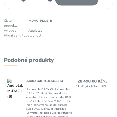
Číslo
MDAC-PLUS-B
produktu:
Výrobce:
Audiolab
Hlídat cenu / dostupnost
Podobné produkty
28 490,00 Kč
Audiolab M-DAC+ (S)
/
ks
23 545,45 Kč
bez DPH
Audiolab M-DAC+ (S) Audiolab M-
DAC+: 32 bitový DA převodník s
asynchr. USB vstupem s podp. DSD,
RCA i XLR. The new M-DAC+ is a
high-performance, multi-purpose
audio DAC (Digital-to-Analogue
Converter) for home use, designed to
sit on a desk or table, or integrate