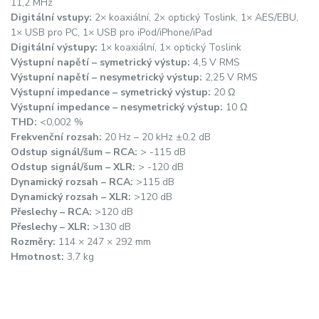
11,2 MHz
Digitální vstupy:
2× koaxiální, 2× optický Toslink, 1× AES/EBU,
1× USB pro PC, 1× USB pro iPod/iPhone/iPad
Digitální výstupy:
1× koaxiální, 1× optický Toslink
Výstupní napětí – symetrický výstup:
4,5 V RMS
Výstupní napětí – nesymetrický výstup:
2,25 V RMS
Výstupní impedance – symetrický výstup:
20 Ω
Výstupní impedance – nesymetrický výstup:
10 Ω
THD:
<0,002 %
Frekvenční rozsah:
20 Hz – 20 kHz ±0,2 dB
Odstup signál/šum – RCA:
> -115 dB
Odstup signál/šum – XLR:
> -120 dB
Dynamický rozsah – RCA:
>115 dB
Dynamický rozsah – XLR:
>120 dB
Přeslechy – RCA:
>120 dB
Přeslechy – XLR:
>130 dB
Rozměry:
114 × 247 × 292 mm
Hmotnost:
3,7 kg