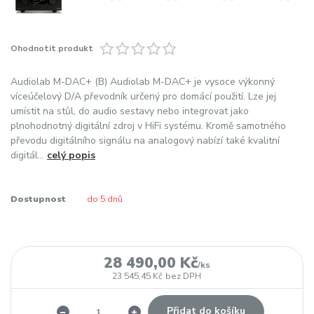
Ohodnotit produkt
Audiolab M-DAC+ (B) Audiolab M-DAC+ je vysoce výkonný
víceúčelový D/A převodník určený pro domácí použití. Lze jej
umístit na stůl, do audio sestavy nebo integrovat jako
plnohodnotný digitální zdroj v HiFi systému. Kromě samotného
převodu digitálního signálu na analogový nabízí také kvalitní
digitál...
celý popis
Dostupnost
do 5 dnů
28 490,00 Kč
/
ks
23 545,45 Kč
bez DPH
Přidat do košíku