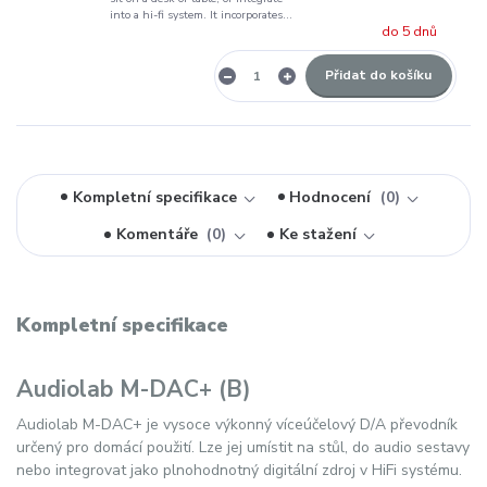
into a hi-fi system. It incorporates...
do 5 dnů
Přidat do košíku
Kompletní specifikace
Hodnocení
0
Komentáře
0
Ke stažení
Kompletní specifikace
Audiolab M-DAC+ (B)
Audiolab M-DAC+ je vysoce výkonný víceúčelový D/A převodník
určený pro domácí použití. Lze jej umístit na stůl, do audio sestavy
nebo integrovat jako plnohodnotný digitální zdroj v HiFi systému.