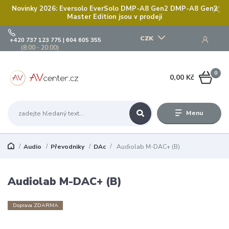
Novinky 2026: Eversolo EverSolo DMP-A8 Gen2 DMP-A8 Gen2
Master Edition jsou v prodeji
CZK
+420 737 123 775 | 604 605 355
(8:00 - 20:00)
0
0,00 Kč
Menu
Audio
Převodniky
DAc
Audiolab M-DAC+ (B)
Audiolab M-DAC+ (B)
Doprava ZDARMA