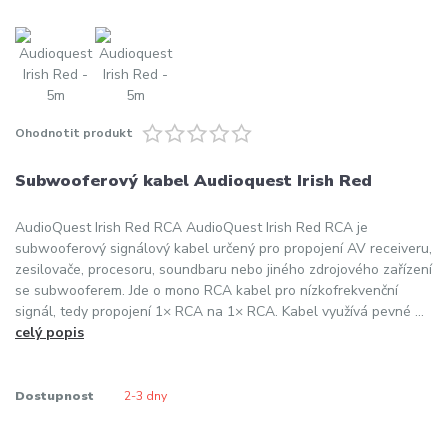
Ohodnotit produkt
Subwooferový kabel Audioquest Irish Red
AudioQuest Irish Red RCA AudioQuest Irish Red RCA je
subwooferový signálový kabel určený pro propojení AV receiveru,
zesilovače, procesoru, soundbaru nebo jiného zdrojového zařízení
se subwooferem. Jde o mono RCA kabel pro nízkofrekvenční
signál, tedy propojení 1× RCA na 1× RCA. Kabel využívá pevné ...
celý popis
Dostupnost
2-3 dny