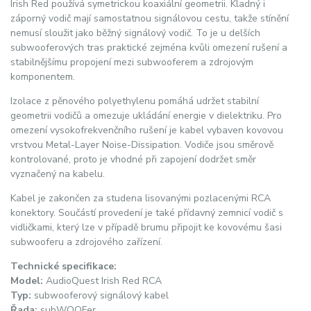
Irish Red používá symetrickou koaxiální geometrii. Kladný i
záporný vodič mají samostatnou signálovou cestu, takže stínění
nemusí sloužit jako běžný signálový vodič. To je u delších
subwooferových tras praktické zejména kvůli omezení rušení a
stabilnějšímu propojení mezi subwooferem a zdrojovým
komponentem.
Izolace z pěnového polyethylenu pomáhá udržet stabilní
geometrii vodičů a omezuje ukládání energie v dielektriku. Pro
omezení vysokofrekvenčního rušení je kabel vybaven kovovou
vrstvou Metal-Layer Noise-Dissipation. Vodiče jsou směrově
kontrolované, proto je vhodné při zapojení dodržet směr
vyznačený na kabelu.
Kabel je zakončen za studena lisovanými pozlacenými RCA
konektory. Součástí provedení je také přídavný zemnicí vodič s
vidličkami, který lze v případě brumu připojit ke kovovému šasi
subwooferu a zdrojového zařízení.
Technické specifikace:
Model:
AudioQuest Irish Red RCA
Typ:
subwooferový signálový kabel
Řada:
subWOOFer