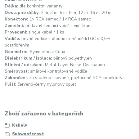
Délka:
dle konkrétní varianty
Dostupné délky:
2 m, 3 m, 5 m, 8 m, 12 m, 16 m, 20 m
Konektory:
1× RCA samec / 1× RCA samec
Zemnění:
přídavný zemnicí vodič s vidličkami
Provedení:
single kabel / 1 ks
Vodiče:
pevné vodiče z dlouhozrnné mědi LGC s 0,5%
postříbřením
Geometrie:
Symmetrical Coax
Dielektrikum / izolace:
pěnový polyethylen
Stínění / odrušení:
Metal-Layer Noise-Dissipation
Směrovost:
směrově kontrolované vodiče
Zakončení:
za studena lisované, pozlacené RCA konektory
Plášť:
červeno-černý nylonový oplet
Zboží zařazeno v kategoriích
Kabely
Subwooferové