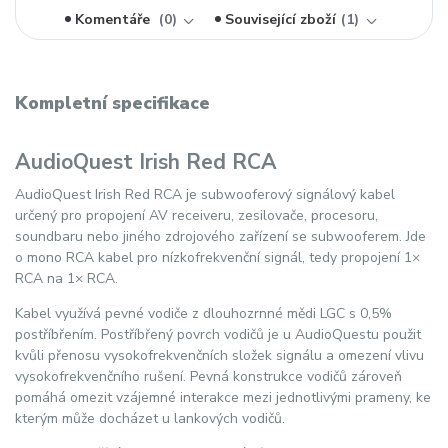
Komentáře
0
Související zboží
1
Kompletní specifikace
AudioQuest Irish Red RCA
AudioQuest Irish Red RCA je subwooferový signálový kabel
určený pro propojení AV receiveru, zesilovače, procesoru,
soundbaru nebo jiného zdrojového zařízení se subwooferem. Jde
o mono RCA kabel pro nízkofrekvenční signál, tedy propojení 1×
RCA na 1× RCA.
Kabel využívá pevné vodiče z dlouhozrnné mědi LGC s 0,5%
postříbřením. Postříbřený povrch vodičů je u AudioQuestu použit
kvůli přenosu vysokofrekvenčních složek signálu a omezení vlivu
vysokofrekvenčního rušení. Pevná konstrukce vodičů zároveň
pomáhá omezit vzájemné interakce mezi jednotlivými prameny, ke
kterým může docházet u lankových vodičů.