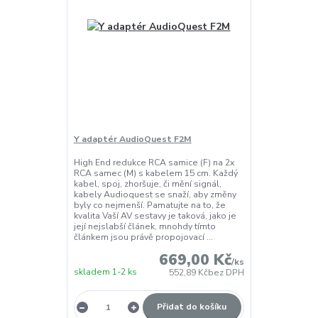
Y adaptér AudioQuest F2M
High End redukce RCA samice (F) na 2x
RCA samec (M) s kabelem 15 cm. Každý
kabel, spoj, zhoršuje, či mění signál,
kabely Audioquest se snaží, aby změny
byly co nejmenší. Pamatujte na to, že
kvalita Vaší AV sestavy je taková, jako je
její nejslabší článek, mnohdy tímto
článkem jsou právě propojovací ...
669,00 Kč
/
ks
skladem 1-2 ks
552,89 Kč
bez DPH
Přidat do košíku