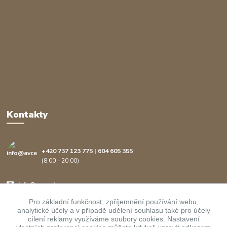
Kontakty
+420 737 123 775 | 604 605 355
(8:00 - 20:00)
info@avcenter.cz
Pro základní funkčnost, zpříjemnění používání webu,
analytické účely a v případě udělení souhlasu také pro účely
cílení reklamy využíváme soubory cookies. Nastavení