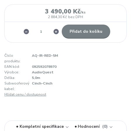
3 490,00 Kč
/
ks
2 884,30 Kč
bez DPH
Přidat do košíku
Číslo
AQ-IR-RED-5M
produktu:
EAN kód:
092592078970
Výrobce:
AudioQuest
Délka:
5,0m
Subwooferový
Cinch-Cinch
kabel:
Hlídat cenu / dostupnost
Kompletní specifikace
Hodnocení
0