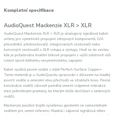
Kompletní specifikace
AudioQuest Mackenzie XLR > XLR
AudioQuest Mackenzie XLR > XLR je analogový signálový kabel
určený pro symetrické propojení zdrojových komponentů, D/A
převodníků, předzesilovačů, integrovaných zesilovačů nebo
koncových zesilovačů s XLR vstupy a výstupy. Hodí se do sestav,
kde je požadováno kvalitní linkové propojení s vyšší odolností vůči
rušení oproti běžnému nesymetrickému zapojení.
Kabel využívá pevné vodiče z mědi Perfect-Surface Copper+.
Tento materiál je u AudioQuestu zpracován s důrazem na hladký
povrch vodiče a omezení vlivu přechodů ve struktuře kovu. Pevná
konstrukce vodičů zároveň pomáhá omezit vzájemné interakce
mezi jednotlivými prameny, ke kterým může docházet u lankových
vodičů.
Mackenzie používá trojitě vyváženou geometrii se samostatným
vodičem pro zemní referenci. Kladná i záporná signálová větev