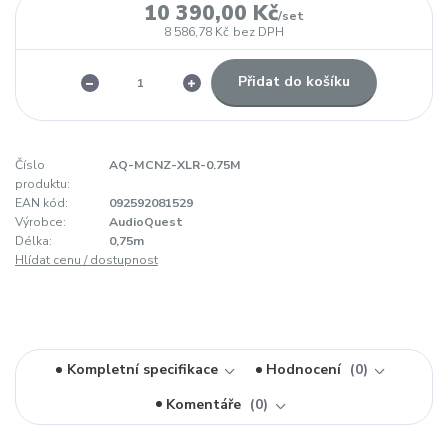
10 390,00 Kč
/
set
8 586,78 Kč
bez DPH
Přidat do košíku
Číslo
AQ-MCNZ-XLR-0.75M
produktu:
EAN kód:
092592081529
Výrobce:
AudioQuest
Délka:
0,75m
Hlídat cenu / dostupnost
Kompletní specifikace
Hodnocení
0
Komentáře
0