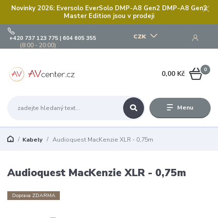
Novinky 2026: Eversolo EverSolo DMP-A8 Gen2 DMP-A8 Gen2
Master Edition jsou v prodeji
CZK
+420 737 123 775 | 604 605 355
(8:00 - 20:00)
0
0,00 Kč
Menu
Kabely
Audioquest MacKenzie XLR - 0,75m
Audioquest MacKenzie XLR - 0,75m
Doprava ZDARMA