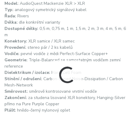
Model:
AudioQuest Mackenzie XLR > XLR
Typ:
analogový symetrický signálový kabel
Řada:
Rivers
Délka:
dle konkrétní varianty
Dostupné délky:
0,5 m, 0,75 m, 1 m, 1,5 m, 2 m, 3 m, 4 m, 5 m, 6
m
Konektory:
XLR samice / XLR samec
Provedení:
stereo pár / 2 ks kabelů
Vodiče:
pevné vodiče z mědi Perfect-Surface Copper+
Geometrie:
Triple-Balanced se samostatným vodičem zemní
reference
Dielektrikum / izolace:
Hard-Cell Foam
Stínění / odrušení:
Carbon-Based Noise-Dissipation / Carbon
Mesh-Network
Směrovost:
směrově kontrolované vnitřní vodiče
Zakončení:
za studena lisované XLR konektory, Hanging-Silver
přímo na Pure Purple Copper
Plášť:
hnědo-černý nylonový oplet