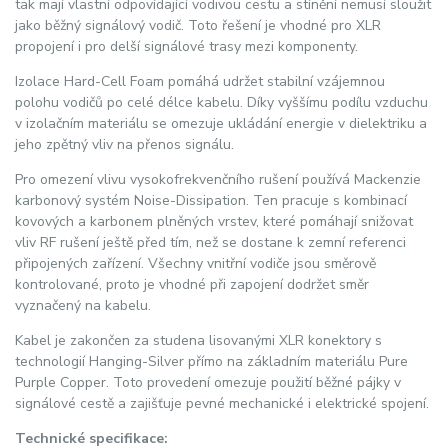
tak mají vlastní odpovídající vodivou cestu a stínění nemusí sloužit
jako běžný signálový vodič. Toto řešení je vhodné pro XLR
propojení i pro delší signálové trasy mezi komponenty.
Izolace Hard-Cell Foam pomáhá udržet stabilní vzájemnou
polohu vodičů po celé délce kabelu. Díky vyššímu podílu vzduchu
v izolačním materiálu se omezuje ukládání energie v dielektriku a
jeho zpětný vliv na přenos signálu.
Pro omezení vlivu vysokofrekvenčního rušení používá Mackenzie
karbonový systém Noise-Dissipation. Ten pracuje s kombinací
kovových a karbonem plněných vrstev, které pomáhají snižovat
vliv RF rušení ještě před tím, než se dostane k zemní referenci
připojených zařízení. Všechny vnitřní vodiče jsou směrově
kontrolované, proto je vhodné při zapojení dodržet směr
vyznačený na kabelu.
Kabel je zakončen za studena lisovanými XLR konektory s
technologií Hanging-Silver přímo na základním materiálu Pure
Purple Copper. Toto provedení omezuje použití běžné pájky v
signálové cestě a zajišťuje pevné mechanické i elektrické spojení.
Technické specifikace: