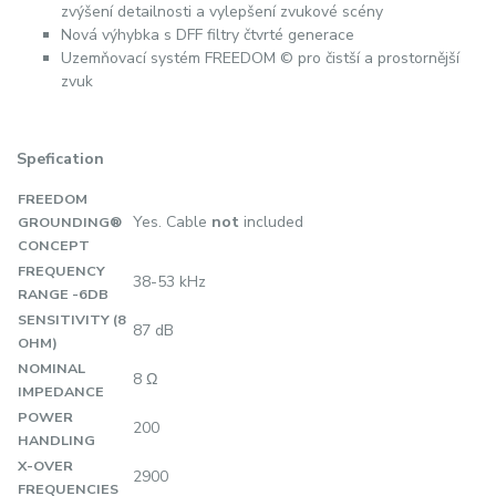
zvýšení detailnosti a vylepšení zvukové scény
Nová výhybka s DFF filtry čtvrté generace
Uzemňovací systém FREEDOM © pro čistší a prostornější
zvuk
Spefication
FREEDOM
Yes. Cable
not
included
GROUNDING®
CONCEPT
FREQUENCY
38-53 kHz
RANGE -6DB
SENSITIVITY (8
87 dB
OHM)
NOMINAL
8 Ω
IMPEDANCE
POWER
200
HANDLING
X-OVER
2900
FREQUENCIES