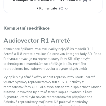
Kompletní specifikace
Hodnocení
0
Komentáře
0
Kompletní specifikace
Audiovector R1 Arreté
Kombinace špičkové zvukové kvality nejvyšších modelů R 11
Arreté a R 8 Arreté s velikostí a cenovou kategorií řady SR. Řada
R plynule navazuje na reprosoustavy řady SR, díky novým
technologiím a materiálům se přibližuje ideálu rychlého
reproduktoru bez zabarvení zvuku a dynamických limitů.
Vylepšen byl téměř každý aspekt reprosoustav. Model Arreté
využívá výškový reproduktorový filtr S-STOP známý z
reprosoustav řady QR – dílo syna zakladatele společnosti Madse
Klifotha. Inovována byla také měkká kopule Evotech z řady
Signature, která byla novým reprosoustavám přizpůsobena.
Středové reproduktory mají nové 6,5 palcové membrány,