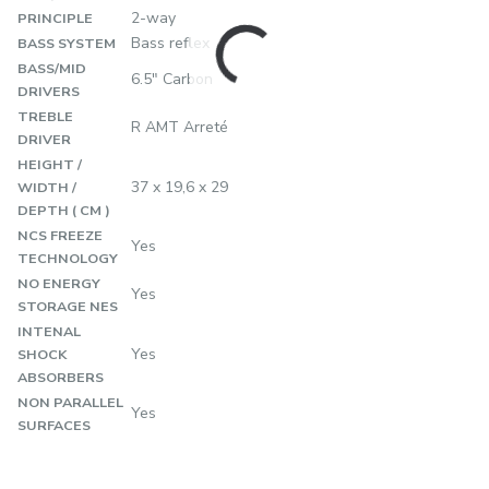
2-way
PRINCIPLE
Bass reflex
BASS SYSTEM
BASS/MID
6.5" Carbon
DRIVERS
TREBLE
R AMT Arreté
DRIVER
HEIGHT /
37 x 19,6 x 29
WIDTH /
DEPTH ( CM )
NCS FREEZE
Yes
TECHNOLOGY
NO ENERGY
Yes
STORAGE NES
INTENAL
Yes
SHOCK
ABSORBERS
NON PARALLEL
Yes
SURFACES