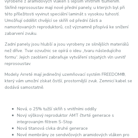
vyrobené z aramidových vláken s lepším vnitřním tlumením.
Skříně reprosoustav mají nové přední panely, u kterých byl při
této příležitosti vyvinut speciální laminát s vysokou tuhostí.
Umožňují oddělit chvějící se skříň od přední části a
namontovaných reproduktorů, což významně přispívá ke snížení
zabarvení zvuku.
Zadní panely jsou hlubší a jsou vyrobeny ze silnějších materiálů
než dříve. Tvar ozvučnic se opírá o ideu „tvaru následujícího
formu“. Jejich zaoblení zabraňuje vytváření stojatých vln uvnitř
reprosoustav.
Modely Arreté mají jedinečný uzemňovací systém FREEDOM®,
který vám umožní získat čistší, prostornější zvuk. Zemnicí kabel se
dodává samostatně.
Nová, o 25% tužší skříň s vnitřními oddíly
Nový výškový reproduktor AMT čtvrté generace s
integrovaným filtrem S-Stop
Nová titanová cívka druhé generace
Nové membrány ze sendvičových aramidových vláken pro