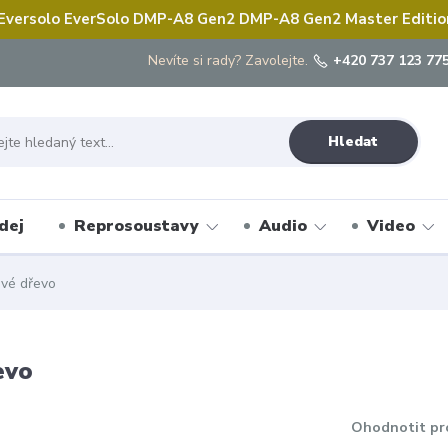
 Eversolo EverSolo DMP-A8 Gen2 DMP-A8 Gen2 Master Edition 
Nevíte si rady? Zavolejte.
+420 737 123 775
Hledat
dej
Reprosoustavy
Audio
Video
ové dřevo
evo
Ohodnotit pr