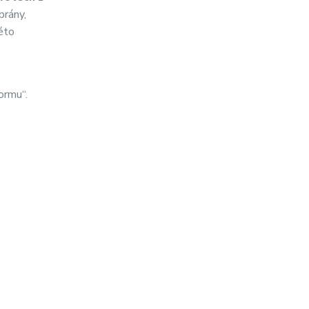
brány,
éto
ormu“.