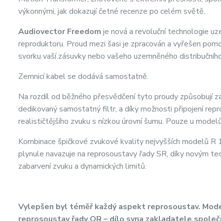
výkonnými, jak dokazují četné recenze po celém světě.
Audiovector Freedom
je nová a revoluční technologie uz
reproduktoru. Proud mezi šasi je zpracován a vyřešen pom
svorku vaší zásuvky nebo vašeho uzemněného distribučního
Zemnicí kabel se dodává samostatně.
Na rozdíl od běžného přesvědčení tyto proudy způsobují zab
dedikovaný samostatný filtr, a díky možnosti připojení re
realističtějšího zvuku s nízkou úrovní šumu. Pouze u model
Kombinace špičkové zvukové kvality nejvyšších modelů R 11
plynule navazuje na reprosoustavy řady SR, díky novým tec
zabarvení zvuku a dynamických limitů.
Vylepšen byl téměř každý aspekt reprosoustav. Mode
reprosoustav řady QR – dílo syna zakladatele společ