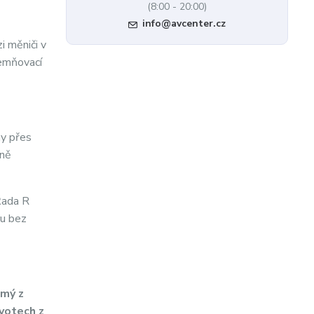
(8:00 - 20:00)
info@avcenter.cz
i měniči v
zemňovací
ny přes
zně
Řada R
ru bez
ámý z
votech z