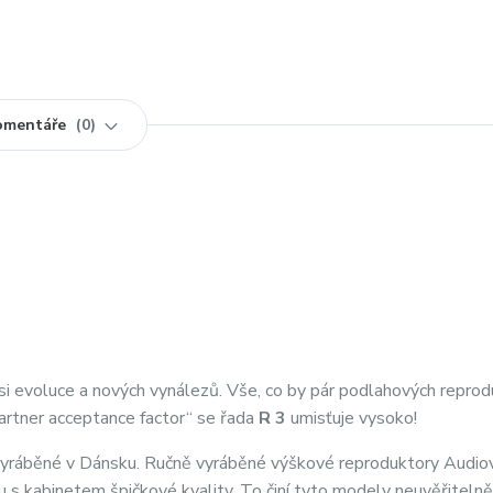
omentáře
0
i evoluce a nových vynálezů. Vše, co by pár podlahových repro
partner acceptance factor“ se řada
R 3
umisťuje vysoko!
yráběné v Dánsku. Ručně vyráběné výškové reproduktory Audiov
 s kabinetem špičkové kvality. To činí tyto modely neuvěřitelně