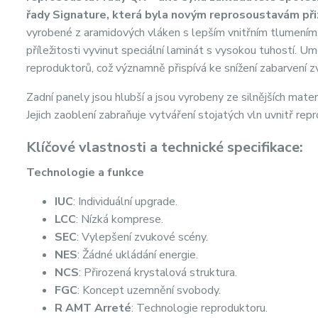
řady Signature, která byla novým reprosoustavám př
vyrobené z aramidových vláken s lepším vnitřním tlumením. 
příležitosti vyvinut speciální laminát s vysokou tuhostí. Um
reproduktorů, což významně přispívá ke snížení zabarvení z
Zadní panely jsou hlubší a jsou vyrobeny ze silnějších materi
Jejich zaoblení zabraňuje vytváření stojatých vln uvnitř rep
Klíčové vlastnosti a technické specifikace:
Technologie a funkce
IUC
: Individuální upgrade.
LCC
: Nízká komprese.
SEC
: Vylepšení zvukové scény.
NES
: Žádné ukládání energie.
NCS
: Přirozená krystalová struktura.
FGC
: Koncept uzemnění svobody.
R AMT Arreté
: Technologie reproduktoru.