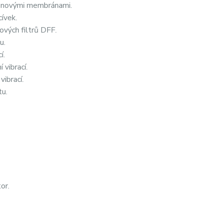
bonovými membránami.
cívek.
ových filtrů DFF.
u.
í.
 vibrací.
vibrací.
tu.
or.