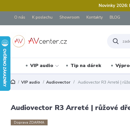
Novinky 2026:
O nás
K poslechu
Showroom
Kontakty
BLOG
VIP audio
Tip na dárek
Výpro
VIP audio
Audiovector
Audiovector R3 Arreté | růž
Audiovector R3 Arreté | růžové dř
Doprava ZDARMA