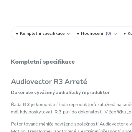
Kompletní specifikace
Hodnocení
0
K
Kompletní specifikace
Audiovector R3 Arreté
Dokonale vyvážený audiofilský reproduktor
Řada
R 3
je kompaktní řada reproduktorů založená na směs
měl kdy poskytovat,
R 3
plní do dokonalosti. V žebříčku „
Patentované měniče navržené společností Audiovector a v
Motion Transformer, zhotovené s extrémní přesností, spolu