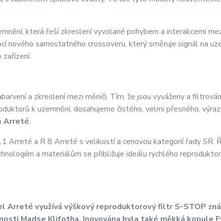
emnění, která řeší zkreslení vyvolané pohybem a interakcemi mez
ocí nového samostatného crossoveru, který směruje signál na u
 zařízení.
arvení a zkreslení mezi měniči. Tím, že jsou vyváženy a filtrová
produktorů k uzemnění, dosahujeme čistého, velmi přesného, výra
ů
Arreté
.
 Arreté a R 8 Arreté s velikostí a cenovou kategorií řady SR. 
hnologiím a materiálům se přibližuje ideálu rychlého reprodukto
l Arreté využívá výškový reproduktorový filtr S-STOP zn
nosti Madse Klifotha. Inovována byla také měkká kopule E