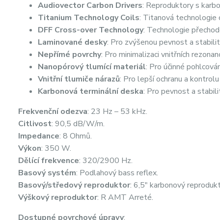
Audiovector Carbon Drivers
: Reproduktory s kar
Titanium Technology Coils
: Titanová technologie 
DFF Cross-over Technology
: Technologie přechod
Laminované desky
: Pro zvýšenou pevnost a stabilit
Nepřímé povrchy
: Pro minimalizaci vnitřních rezonanc
Nanopórový tlumící materiál
: Pro účinné pohlcování
Vnitřní tlumiče nárazů
: Pro lepší ochranu a kontrolu 
Karbonová terminální deska
: Pro pevnost a stabili
Frekvenční odezva
: 23 Hz – 53 kHz.
Citlivost
: 90,5 dB/W/m.
Impedance
: 8 Ohmů.
Výkon
: 350 W.
Dělící frekvence
: 320/2900 Hz.
Basový systém
: Podlahový bass reflex.
Basový/středový reproduktor
: 6,5" karbonový reprodukt
Výškový reproduktor
: R AMT Arreté.
Dostupné povrchové úpravy
: