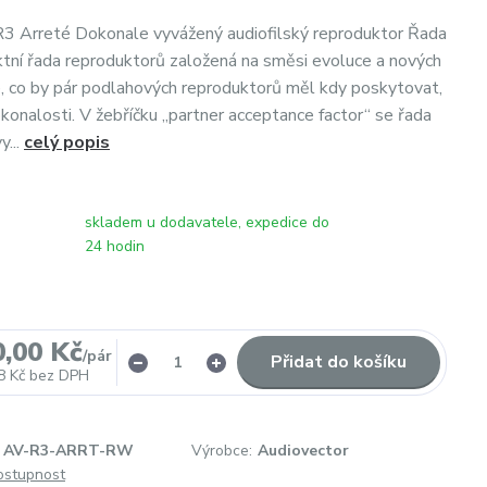
R3 Arreté Dokonale vyvážený audiofilský reproduktor Řada
tní řada reproduktorů založená na směsi evoluce a nových
, co by pár podlahových reproduktorů měl kdy poskytovat,
okonalosti. V žebříčku „partner acceptance factor“ se řada
y...
celý popis
skladem u dodavatele, expedice do
24 hodin
0,00 Kč
/
pár
Přidat do košíku
8 Kč
bez DPH
AV-R3-ARRT-RW
Výrobce:
Audiovector
dostupnost