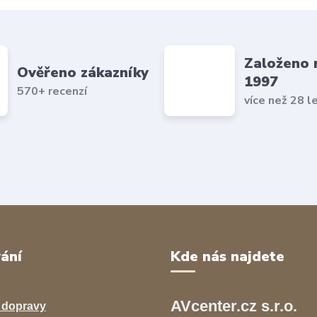
Založeno 
Ověřeno zákazníky
1997
570+ recenzí
více než 28 l
ání
Kde nás najdete
AVcenter.cz s.r.o.
 dopravy