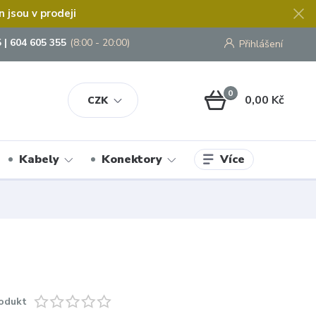
jsou v prodeji
 | 604 605 355
(8:00 - 20:00)
Přihlášení
0
0,00 Kč
CZK
Více
Kabely
Konektory
odukt