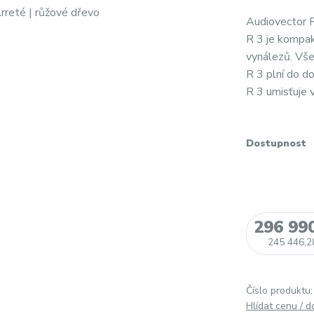
Audiovector 
R 3 je kompak
vynálezů. Vše
R 3 plní do d
R 3 umisťuje v
Dostupnost
296 99
245 446,2
Číslo produktu:
Hlídat cenu / 