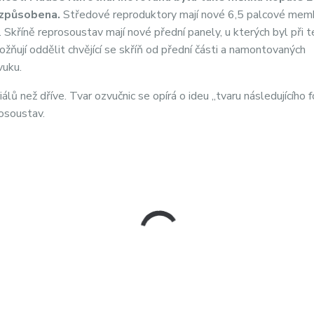
izpůsobena.
Středové reproduktory mají nové 6,5 palcové mem
Skříně reprosoustav mají nové přední panely, u kterých byl při t
ožňují oddělit chvějící se skříň od přední části a namontovaných
vuku.
álů než dříve. Tvar ozvučnic se opírá o ideu „tvaru následujícího f
rosoustav.