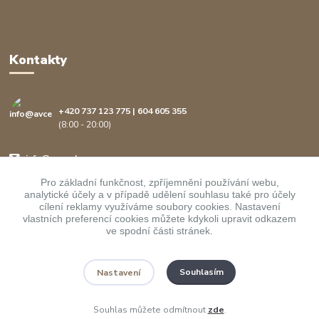
Kontakty
+420 737 123 775 | 604 605 355
(8:00 - 20:00)
info@avcenter.cz
Pro základní funkčnost, zpříjemnění používání webu,
analytické účely a v případě udělení souhlasu také pro účely
cílení reklamy využíváme soubory cookies. Nastavení
vlastních preferencí cookies můžete kdykoli upravit odkazem
ve spodní části stránek.
Upravit sběr cookies.
Souhlasím
Nastavení
Copyright ©
AVcenter.cz s.r.o.
1997-2026
Souhlas můžete odmítnout
zde
.