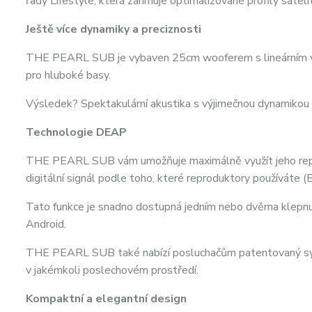
řady Lifestyle, která zahrnuje optimalizované profily satelit
Ještě více dynamiky a preciznosti
THE PEARL SUB je vybaven 25cm wooferem s lineárním 
pro hluboké basy.
Výsledek? Spektakulární akustika s výjimečnou dynamikou
Technologie DEAP
THE PEARL SUB vám umožňuje maximálně využít jeho repro
digitální signál podle toho, které reproduktory používáte (B
Tato funkce je snadno dostupná jedním nebo dvěma klepn
Android.
THE PEARL SUB také nabízí posluchačům patentovaný sys
v jakémkoli poslechovém prostředí.
Kompaktní a elegantní design