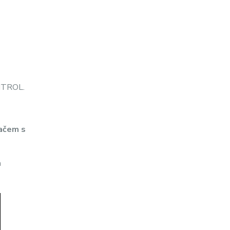
ONTROL.
ačem s
a