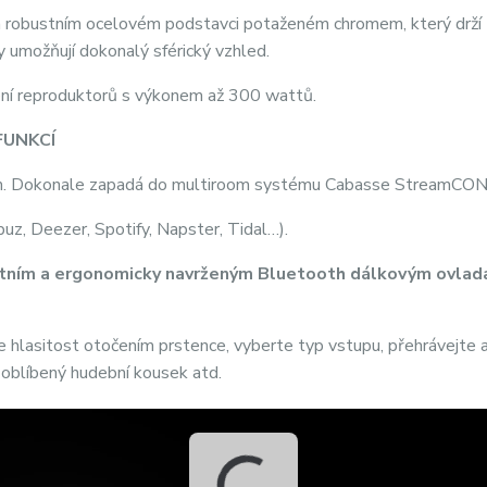
 robustním ocelovém podstavci potaženém chromem, který drží
 umožňují dokonalý sférický vzhled.
jení reproduktorů s výkonem až 300 wattů.
FUNKCÍ
ím. Dokonale zapadá do multiroom systému Cabasse StreamC
buz, Deezer, Spotify, Napster, Tidal…).
tním a ergonomicky navrženým Bluetooth dálkovým ovlad
e hlasitost otočením prstence, vyberte typ vstupu, přehrávejte 
 oblíbený hudební kousek atd.