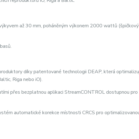
ních reproduktorů iO, Riga a Baltic.
výkyvem až 30 mm, poháněným výkonem 2000 wattů (špičkový
 basů.
duktory díky patentované technologii DEAP, která optimalizu
altic, Riga nebo iO).
utími přes bezplatnou aplikaci StreamCONTROL dostupnou pro 
tém automatické korekce místnosti CRCS pro optimalizovanou