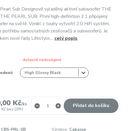
Pearl Sub Designově vyladěný aktivní subwoofer THE
HE PEARL SUB: První high-definition 2.1 připojený
ofer na světě. Vznikl z touhy vytvořit 2.0 HiFi systém,
je potřebu samostatných zesilovačů a subwooferů. Je
kem nové řady Lifestyle,...
celý popis
dočasně nedostupné
edení:
,00 Kč
/
ks
Přidat do košíku
 Kč
bez DPH
CBS-PRL-SB
Výrobce:
Cabasse