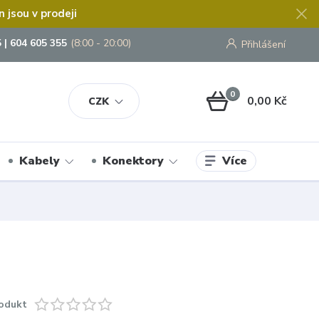
jsou v prodeji
 | 604 605 355
(8:00 - 20:00)
Přihlášení
0
0,00 Kč
CZK
Více
Kabely
Konektory
odukt