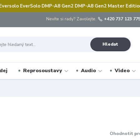
 Eversolo EverSolo DMP-A8 Gen2 DMP-A8 Gen2 Master Edition 
Nevíte si rady? Zavolejte.
+420 737 123 775
Hledat
dej
Reprosoustavy
Audio
Video
Ohodnotit pr