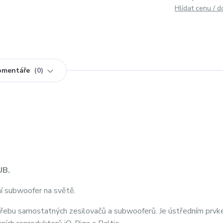
Hlídat cenu / 
omentáře
0
UB.
vní subwoofer na světě.
potřebu samostatných zesilovačů a subwooferů. Je ústředním prv