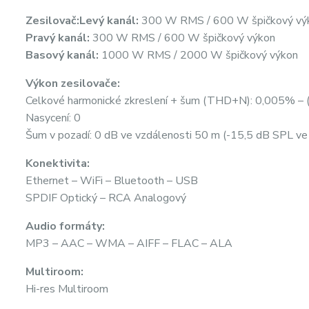
Zesilovač:
Levý kanál:
300 W RMS / 600 W špičkový vý
Pravý kanál:
300 W RMS / 600 W špičkový výkon
Basový kanál:
1000 W RMS / 2000 W špičkový výkon
Výkon zesilovače:
Celkové harmonické zkreslení + šum (THD+N): 0,005% –
Nasycení: 0
Šum v pozadí: 0 dB ve vzdálenosti 50 m (-15,5 dB SPL ve
Konektivita:
Ethernet – WiFi – Bluetooth – USB
SPDIF Optický – RCA Analogový
Audio formáty:
MP3 – AAC – WMA – AIFF – FLAC – ALA
Multiroom:
Hi-res Multiroom