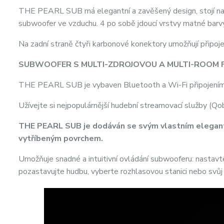
THE PEARL SUB má elegantní a zavěšený design, stojí na
subwoofer ve vzduchu. 4 po sobě jdoucí vrstvy matné barvy
Na zadní straně čtyři karbonové konektory umožňují připo
SUBWOOFER S MULTI-ZDROJOVOU A MULTI-ROOM 
THE PEARL SUB je vybaven Bluetooth a Wi-Fi připojen
Užívejte si nejpopulárnější hudební streamovací služby (Qo
THE PEARL SUB je dodáván se svým vlastním elegan
vytříbeným povrchem.
Umožňuje snadné a intuitivní ovládání subwooferu: nastavt
pozastavujte hudbu, vyberte rozhlasovou stanici nebo svůj