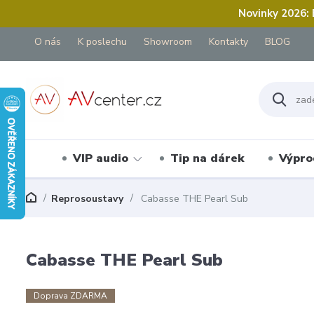
Novinky 2026:
O nás
K poslechu
Showroom
Kontakty
BLOG
VIP audio
Tip na dárek
Výpro
Reprosoustavy
Cabasse THE Pearl Sub
Cabasse THE Pearl Sub
Doprava ZDARMA