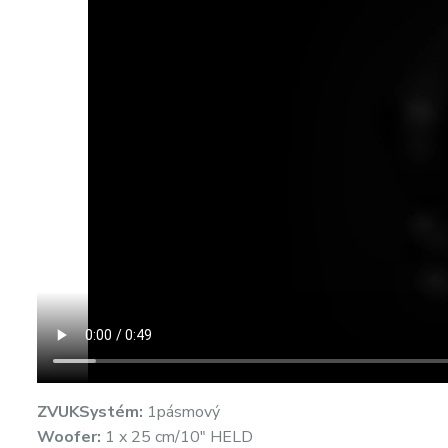
ZVUK
Systém:
1pásmový
Woofer:
1 x 25 cm/10″ HELD