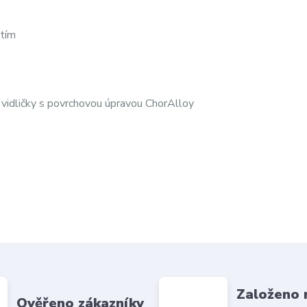
ytím
dličky s povrchovou úpravou ChorAlloy
Založeno 
Ověřeno zákazníky