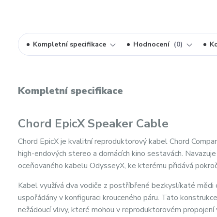
Kompletní specifikace
Hodnocení
0
K
Kompletní specifikace
Chord EpicX Speaker Cable
Chord EpicX je kvalitní reproduktorový kabel Chord Compan
high-endových stereo a domácích kino sestavách. Navazuje 
oceňovaného kabelu OdysseyX, ke kterému přidává pokročilej
Kabel využívá dva vodiče z postříbřené bezkyslíkaté mědi
uspořádány v konfiguraci krouceného páru. Tato konstrukce
nežádoucí vlivy, které mohou v reproduktorovém propojení 