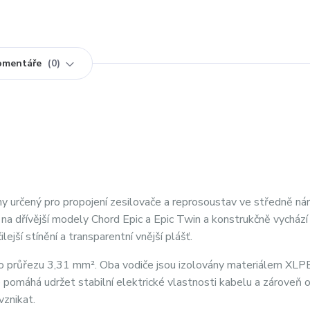
omentáře
0
y určený pro propojení zesilovače a reprosoustav ve středně ná
na dřívější modely Chord Epic a Epic Twin a konstrukčně vychází
ší stínění a transparentní vnější plášť.
 o průřezu 3,31 mm². Oba vodiče jsou izolovány materiálem XLP
 pomáhá udržet stabilní elektrické vlastnosti kabelu a zároveň
vznikat.