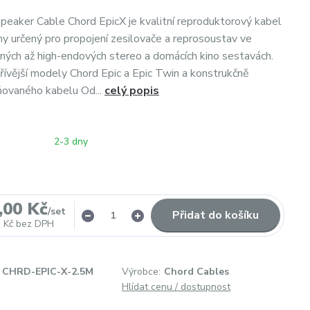
peaker Cable Chord EpicX je kvalitní reproduktorový kabel
 určený pro propojení zesilovače a reprosoustav ve
ných až high-endových stereo a domácích kino sestavách.
řívější modely Chord Epic a Epic Twin a konstrukčně
ňovaného kabelu Od...
celý popis
2-3 dny
,00 Kč
/
set
Přidat do košíku
 Kč
bez DPH
CHRD-EPIC-X-2.5M
Výrobce:
Chord Cables
Hlídat cenu / dostupnost