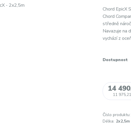
Chord EpicX S
Chord Company
středně nároč
Navazuje na d
vychází z oce
Dostupnost
14 490
11 975,21
Číslo produktu:
Délka:
2x2,5m