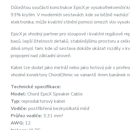
Důležitou součástí konstrukce EpicX je vysokofrekvenční 
93% krytím. V moderních sestavách, kde se běžně nachází Wi-
elektronika, může kvalitní stínění pomoci omezit vliv vysok
EpicX je vhodný partner pro sloupové i kvalitní regálové 
basů, lepší čitelnosti detailů, stabilnějšímu prostoru a ce
dává smysl tam, kde už sestava dokáže ukázat rozdíly v k
propojení nad základní úroveň.
Kabel lze dodat jako metráž nebo jako hotový pár s profe
vhodné konektory ChordOhmic ve variantě 4mm banánek neb
Technické specifikace:
Model:
Chord EpicX Speaker Cable
Typ:
reproduktorový kabel
Vodiče:
postříbřená bezkyslíkatá měď
Průřez vodiče:
3,31 mm²
AWG:
12