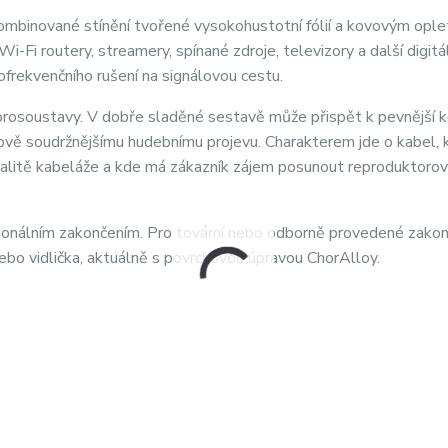
kombinované stínění tvořené vysokohustotní fólií a kovovým ople
Fi routery, streamery, spínané zdroje, televizory a další digitá
ofrekvenčního rušení na signálovou cestu.
reprosoustavy. V dobře sladěné sestavě může přispět k pevnější 
lkově soudržnějšímu hudebnímu projevu. Charakterem jde o kabel, 
valitě kabeláže a kde má zákazník zájem posunout reproduktoro
sionálním zakončením. Pro tovární nebo odborně provedené zakon
o vidlička, aktuálně s povrchovou úpravou ChorAlloy.