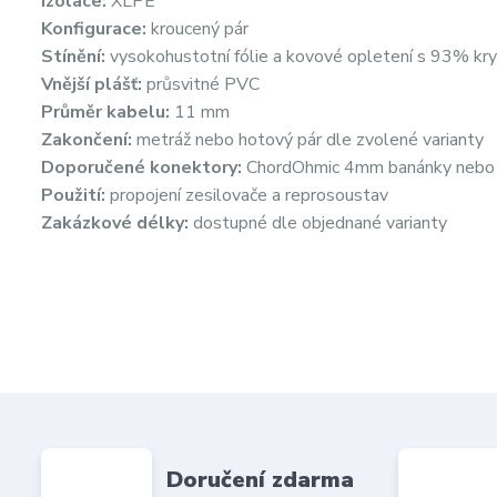
Izolace:
XLPE
Konfigurace:
kroucený pár
Stínění:
vysokohustotní fólie a kovové opletení s 93% kr
Vnější plášť:
průsvitné PVC
Průměr kabelu:
11 mm
Zakončení:
metráž nebo hotový pár dle zvolené varianty
Doporučené konektory:
ChordOhmic 4mm banánky nebo vi
Použití:
propojení zesilovače a reprosoustav
Zakázkové délky:
dostupné dle objednané varianty
Doručení zdarma