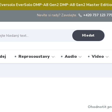
 Eversolo EverSolo DMP-A8 Gen2 DMP-A8 Gen2 Master Edition 
Nevíte si rady? Zavolejte.
+420 737 123 775
Hledat
dej
Reprosoustavy
Audio
Video
Ohodnotit pr