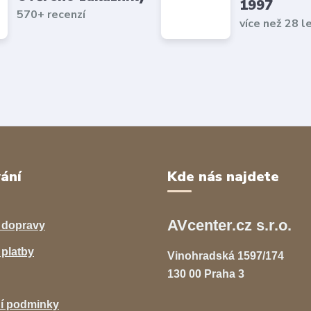
1997
570+ recenzí
více než 28 l
ání
Kde nás najdete
AVcenter.cz s.r.o.
 dopravy
platby
Vinohradská 1597/174
130 00 Praha 3
í podminky