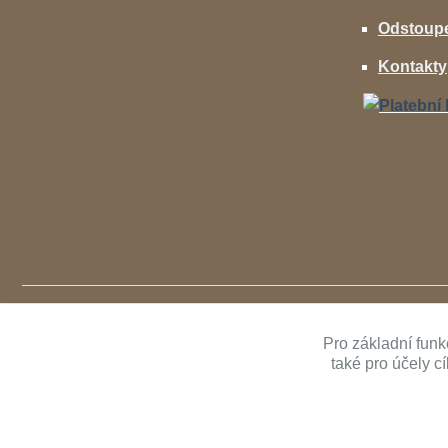
Odstoupe
Kontakty
Pro základní funk
také pro účely c
Copyright ©
AVcenter.cz s.r.o.
1997-2026