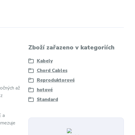
Zboží zařazeno v kategoriích
Kabely
Chord Cables
Reproduktorové
ročných až
hotové
 z
Standard
E a
 omezuje