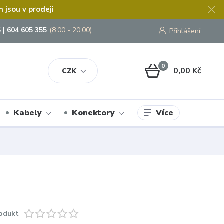
jsou v prodeji
 | 604 605 355
(8:00 - 20:00)
Přihlášení
0
0,00 Kč
CZK
Více
Kabely
Konektory
odukt