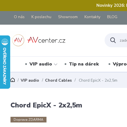
Novinky 2026:
O nás
K poslechu
Showroom
Kontakty
BLOG
VIP audio
Tip na dárek
Výpro
VIP audio
Chord Cables
Chord EpicX - 2x2,5m
Chord EpicX - 2x2,5m
Doprava ZDARMA