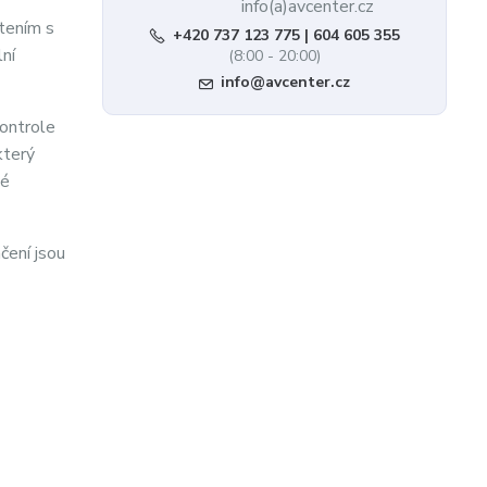
tením s
+420 737 123 775 | 604 605 355
lní
(8:00 - 20:00)
info@avcenter.cz
kontrole
který
vé
čení jsou