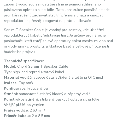
záporný vodič jsou samostatně stíněné pomocí stříbřeného
páskového opletu a silné fólie. Tato konstrukce pomáhá omezit
pronikání rušení, zachovat stabilní přenos signálu a umožnit
reproduktorům přesněji reagovat na práci zesilovače.
Sarum T Speaker Cable je vhodný pro sestavy, kde už běžný
reproduktorový kabel představuje limit. Je určený pro náročné
posluchače, kteří chtějí ze své aparatury získat maximum v oblasti
mikrodynamiky, prostoru, artikulace basů a celkové přirozenosti
hudebního projevu.
Technické specifikace:
Model:
Chord Sarum T Speaker Cable
Typ:
high-end reproduktorový kabel
Materiál vodičů:
vysoce čistá, stříbřená a leštěná OFC měď
Izolace:
Taylon®
Konfigurace:
kroucený pár
Stínění:
samostatně stíněný kladný a záporný vodič
Konstrukce stínění:
stříbřený páskový oplet a silná fólie
Vnější plášť:
polyetylen
Průřez vodiče:
2,63 mm²
Průměr kabelu:
2 × 8,5 mm