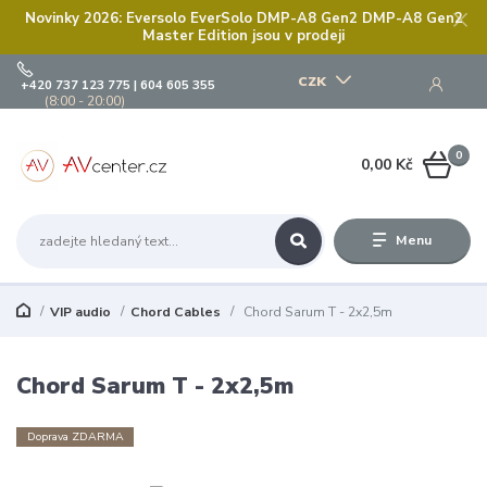
Novinky 2026: Eversolo EverSolo DMP-A8 Gen2 DMP-A8 Gen2
Master Edition jsou v prodeji
CZK
+420 737 123 775 | 604 605 355
(8:00 - 20:00)
0
0,00 Kč
Menu
VIP audio
Chord Cables
Chord Sarum T - 2x2,5m
Chord Sarum T - 2x2,5m
Doprava ZDARMA