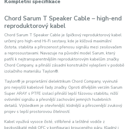
Kompletní specifikace
Chord Sarum T Speaker Cable – high-end
reproduktorový kabel
Chord Sarum T Speaker Cable je špičkový reproduktorový kabel
určený pro high-end Hi-Fi sestavy, kde je klíčová maximální
čistota, stabilita a přirozenost přenosu signálu mezi zesilovačem
a reprosoustavami. Navazuje na původní model Sarum, který
patřil k nejtransparentnějším reproduktorovým kabelům značky
Chord Company, a přináší zásadní konstrukční vylepšení v podobě
izolačního materiálu Taylon®.
Taylon® je proprietární dielektrikum Chord Company, vyvinuté
pro nejvyšší kabelové řady značky. Oproti dřívějším verzím Sarum
Super ARAY s PTFE izolací přináší lepší fázovou stabilitu, nižší
ovlivnění signálu a přesnější zachování jemných hudebních
detailů. Výsledkem je otevřenější, klidnější a přirozenější zvukový
projev s lepší prostorovou čitelností.
Kabel využívá vysoce čisté, stříbřené a leštěné vodiče z
bezkyslíkaté mědi OFC v konfiguraci krouceného páru. Kladný i