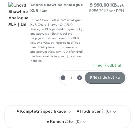
9 990,00 Kč
Chord Shawline Analogue
/
set
XLR | 1m
8 256,20 Kč
bez DPH
Chord ShawlineX ARAY Analogue
XLR Chord ShawlineX ARAY
Analogue XLR je kvalitní symetrický
analogový signálový kabel pro
propojení hi-fi komponentů s XLR
vstupy a výstupy. Hodí se například
mezi DAC převodník, streamer s
analogovým výstupem, CD přehrávač,
předzesilovač, integrovaný zesilovač
nebo ko...
ihned (k odběru)
Přidat do košíku
Kompletní specifikace
Hodnocení
0
Komentáře
0