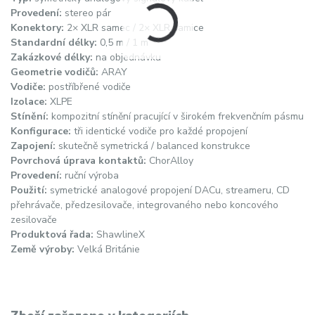
Provedení:
stereo pár
Konektory:
2× XLR samec / 2× XLR samice
Standardní délky:
0,5 m / 1 m
Zakázkové délky:
na objednávku
Geometrie vodičů:
ARAY
Vodiče:
postříbřené vodiče
Izolace:
XLPE
Stínění:
kompozitní stínění pracující v širokém frekvenčním pásmu
Konfigurace:
tři identické vodiče pro každé propojení
Zapojení:
skutečně symetrická / balanced konstrukce
Povrchová úprava kontaktů:
ChorAlloy
Provedení:
ruční výroba
Použití:
symetrické analogové propojení DACu, streameru, CD
přehrávače, předzesilovače, integrovaného nebo koncového
zesilovače
Produktová řada:
ShawlineX
Země výroby:
Velká Británie