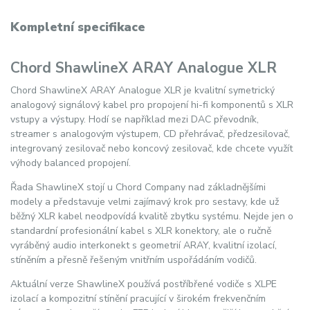
Kompletní specifikace
Chord ShawlineX ARAY Analogue XLR
Chord ShawlineX ARAY Analogue XLR je kvalitní symetrický
analogový signálový kabel pro propojení hi-fi komponentů s XLR
vstupy a výstupy. Hodí se například mezi DAC převodník,
streamer s analogovým výstupem, CD přehrávač, předzesilovač,
integrovaný zesilovač nebo koncový zesilovač, kde chcete využít
výhody balanced propojení.
Řada ShawlineX stojí u Chord Company nad základnějšími
modely a představuje velmi zajímavý krok pro sestavy, kde už
běžný XLR kabel neodpovídá kvalitě zbytku systému. Nejde jen o
standardní profesionální kabel s XLR konektory, ale o ručně
vyráběný audio interkonekt s geometrií ARAY, kvalitní izolací,
stíněním a přesně řešeným vnitřním uspořádáním vodičů.
Aktuální verze ShawlineX používá postříbřené vodiče s XLPE
izolací a kompozitní stínění pracující v širokém frekvenčním