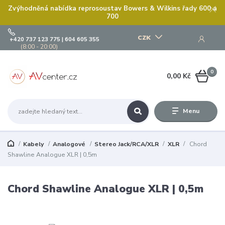
Zvýhodněná nabídka reprosoustav Bowers & Wilkins řady 600 a
700
CZK
+420 737 123 775 | 604 605 355
(8:00 - 20:00)
0
0,00 Kč
Menu
Kabely
Analogové
Stereo Jack/RCA/XLR
XLR
Chord
Shawline Analogue XLR | 0,5m
Chord Shawline Analogue XLR | 0,5m