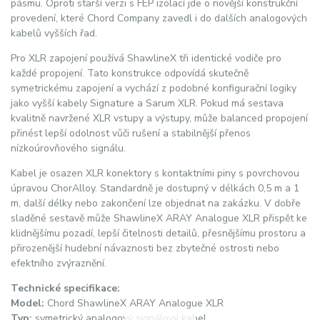
pásmu. Oproti starší verzi s FEP izolací jde o novější konstrukční
provedení, které Chord Company zavedl i do dalších analogových
kabelů vyšších řad.
Pro XLR zapojení používá ShawlineX tři identické vodiče pro
každé propojení. Tato konstrukce odpovídá skutečně
symetrickému zapojení a vychází z podobné konfigurační logiky
jako vyšší kabely Signature a Sarum XLR. Pokud má sestava
kvalitně navržené XLR vstupy a výstupy, může balanced propojení
přinést lepší odolnost vůči rušení a stabilnější přenos
nízkoúrovňového signálu.
Kabel je osazen XLR konektory s kontaktními piny s povrchovou
úpravou ChorAlloy. Standardně je dostupný v délkách 0,5 m a 1
m, další délky nebo zakončení lze objednat na zakázku. V dobře
sladěné sestavě může ShawlineX ARAY Analogue XLR přispět ke
klidnějšímu pozadí, lepší čitelnosti detailů, přesnějšímu prostoru a
přirozenější hudební návaznosti bez zbytečné ostrosti nebo
efektního zvýraznění.
Technické specifikace:
Model:
Chord ShawlineX ARAY Analogue XLR
Typ:
symetrický analogový signálový kabel