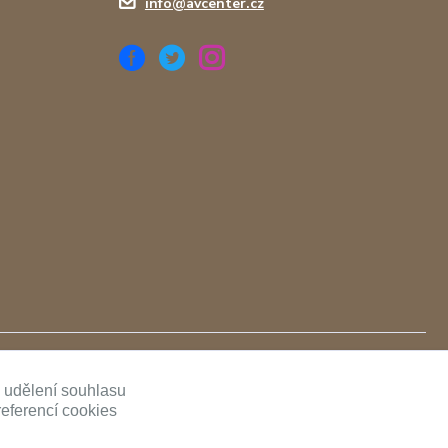
info@avcenter.cz
ě udělení souhlasu
referencí cookies