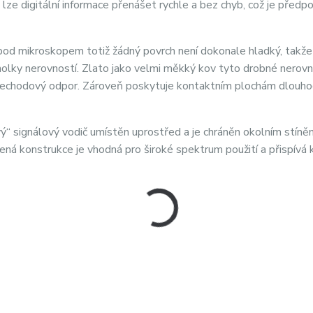
lze digitální informace přenášet rychle a bez chyb, což je před
u pod mikroskopem totiž žádný povrch není dokonale hladký, takž
cholky nerovností. Zlato jako velmi měkký kov tyto drobné nerovn
 přechodový odpor. Zároveň poskytuje kontaktním plochám dlouh
ivý“ signálový vodič umístěn uprostřed a je chráněn okolním stíně
ená konstrukce je vhodná pro široké spektrum použití a přispívá 