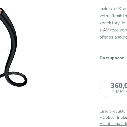
Inakustik Star
velmi flexibi
konektory. Je
s AV receiver
přenos analog
Dostupnost
360,
297,52 
Číslo produktu:
Výrobce:
Inaku
Hlídat cenu / 