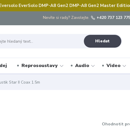
 Eversolo EverSolo DMP-A8 Gen2 DMP-A8 Gen2 Master Edition 
Nevíte si rady? Zavolejte.
+420 737 123 775
Hledat
dej
Reprosoustavy
Audio
Video
stik Star II Coax 1.5m
Ohodnotit pr