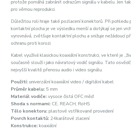
protože pomáhá zabránit odrazům signálu v kabelu. Jen tak 
pro věrnou reprodukci.
Důležitou roli hraje také pozlacení konektorů. Při pohled
kontaktní plocha je ve výsledku menší a dotýkají se jen vr
vyrovnává, zvětšuje kontaktní plochu a snižuje nežádoucí
ochranu proti korozi.
Kabel využívá klasickou koaxiální konstrukci, ve které je „ž
současně slouží i jako návratový vodič signálu. Tato osvědč
nejvyšší kvalitě přenosu audio i video signálu.
Použití:
univerzální koaxiální video / digitální kabel
Průměr kabelu:
5 mm
Materiál vodiče:
vysoce čistá OFC měď
Shoda s normami:
CE, REACH, RoHS
Tělo konektoru:
plastové vstřikované provedení
Povrch kontaktů:
24karátové zlacení
Konstrukce:
koaxiální