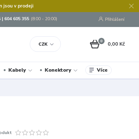
jsou v prodeji
 | 604 605 355
(8:00 - 20:00)
Přihlášení
0
0,00 Kč
CZK
Více
Kabely
Konektory
odukt