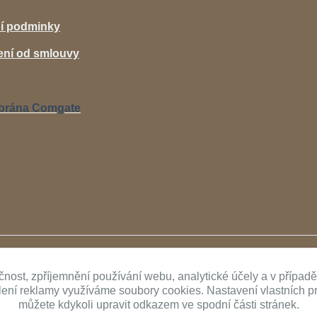
í podminky
ní od smlouvy
Upravit sběr cookies.
čnost, zpříjemnění používání webu, analytické účely a v případ
ílení reklamy využíváme soubory cookies. Nastavení vlastních p
můžete kdykoli upravit odkazem ve spodní části stránek.