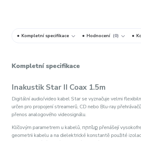
Kompletní specifikace
Hodnocení
0
K
Kompletní specifikace
Inakustik Star II Coax 1.5m
Digitální audio/video kabel Star se vyznačuje velmi flexibi
určen pro propojení streamerů, CD nebo Blu-ray přehrávač
přenos analogového videosignálu.
Klíčovým parametrem u kabelů, որոնք přenášejí vysokofrekv
geometrii kabelu a na dielektrické konstantě použité izola