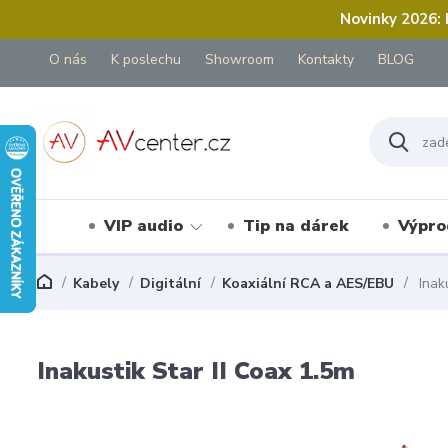
Novinky 2026:
O nás
K poslechu
Showroom
Kontakty
BLOG
VIP audio
Tip na dárek
Výpro
Kabely
Digitální
Koaxiální RCA a AES/EBU
Inaku
Inakustik Star II Coax 1.5m