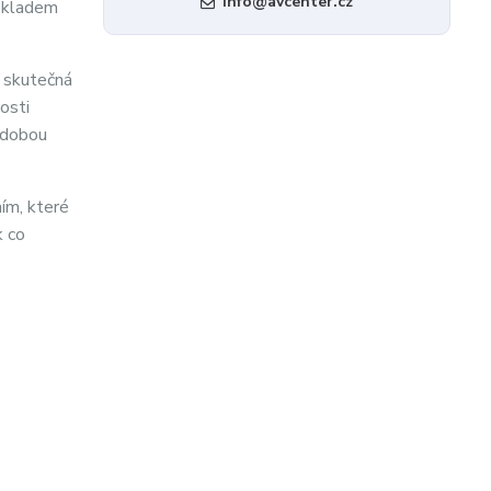
info@avcenter.cz
pokladem
e skutečná
osti
odobou
ním, které
k co