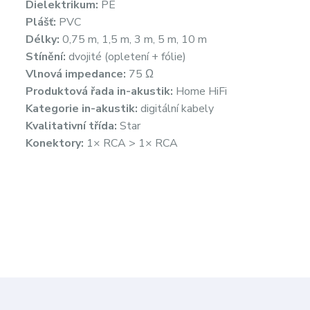
Dielektrikum:
PE
Plášť:
PVC
Délky:
0,75 m, 1,5 m, 3 m, 5 m, 10 m
Stínění:
dvojité (opletení + fólie)
Vlnová impedance:
75 Ω
Produktová řada in-akustik:
Home HiFi
Kategorie in-akustik:
digitální kabely
Kvalitativní třída:
Star
Konektory:
1× RCA > 1× RCA