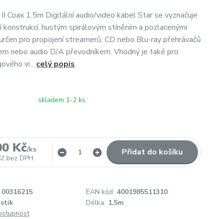
 II Coax 1.5m Digitální audio/video kabel Star se vyznačuje
lní konstrukcí, hustým spirálovým stíněním a pozlacenými
 určen pro propojení streamerů, CD nebo Blu-ray přehrávačů
em nebo audio D/A převodníkem. Vhodný je také pro
ového vi...
celý popis
skladem 1-2 ks
00 Kč
/
ks
Přidat do košíku
Kč
bez DPH
00316215
EAN kód:
4001985511310
stik
Délka:
1,5m
dostupnost