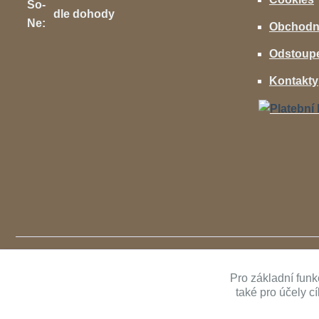
So-
dle dohody
Ne:
Obchodn
Odstoupe
Kontakty
Pro základní funk
také pro účely c
Copyright ©
AVcenter.cz s.r.o.
1997-2026