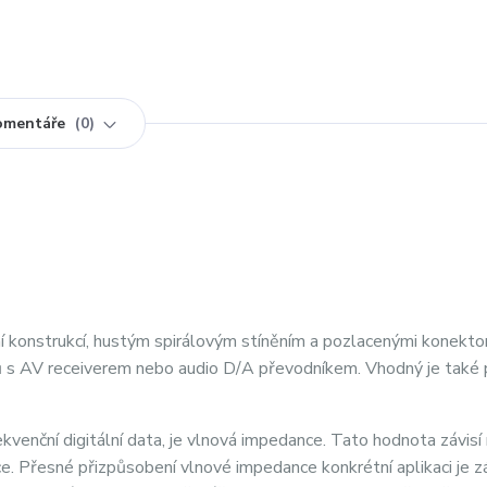
omentáře
0
lní konstrukcí, hustým spirálovým stíněním a pozlacenými konektor
ů s AV receiverem nebo audio D/A převodníkem. Vhodný je také 
enční digitální data, je vlnová impedance. Tato hodnota závisí
ce. Přesné přizpůsobení vlnové impedance konkrétní aplikaci je z