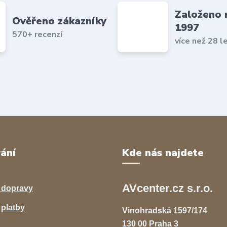
Založeno 
Ověřeno zákazníky
1997
570+ recenzí
více než 28 l
ání
Kde nás najdete
AVcenter.cz s.r.o.
 dopravy
platby
Vinohradská 1597/174
130 00 Praha 3