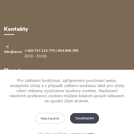
Kontakty
+420 737 123 775 | 604 605 355
(8:00 - 20:00)
info@avcenter.cz
Pro základní funkčnost, zpříjemnění používání webu,
analytické účely a v případě udělení souhlasu také pro účely
cílení reklamy využíváme soubory cookies. Nastavení
vlastních preferencí cookies můžete kdykoli upravit odkazem
ve spodní části stránek.
Upravit sběr cookies.
Souhlasím
Nastavení
Copyright ©
AVcenter.cz s.r.o.
1997-2026
Souhlas můžete odmítnout
zde
.