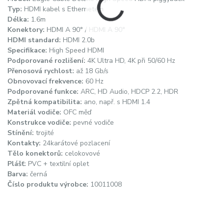
Typ:
HDMI kabel s Ethernetem
Délka:
1.6m
Konektory:
HDMI A 90° / HDMI A 90°
HDMI standard:
HDMI 2.0b
Specifikace:
High Speed HDMI
Podporované rozlišení:
4K Ultra HD, 4K při 50/60 Hz
Přenosová rychlost:
až 18 Gb/s
Obnovovací frekvence:
60 Hz
Podporované funkce:
ARC, HD Audio, HDCP 2.2, HDR
Zpětná kompatibilita:
ano, např. s HDMI 1.4
Materiál vodiče:
OFC měď
Konstrukce vodiče:
pevné vodiče
Stínění:
trojité
Kontakty:
24karátové pozlacení
Tělo konektorů:
celokovové
Plášť:
PVC + textilní oplet
Barva:
černá
Číslo produktu výrobce:
10011008