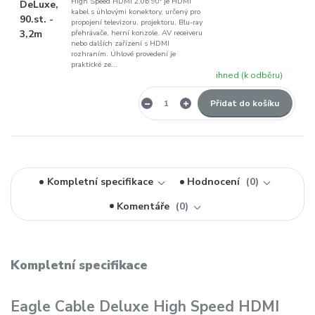
High Speed HDMI 2.0b 90° je HDMI
kabel s úhlovými konektory, určený pro
propojení televizoru, projektoru, Blu-ray
přehrávače, herní konzole, AV receiveru
nebo dalších zařízení s HDMI
rozhraním. Úhlové provedení je
praktické ze...
ihned (k odběru)
Přidat do košíku
Kompletní specifikace
Hodnocení
0
Komentáře
0
Kompletní specifikace
Eagle Cable Deluxe High Speed HDMI