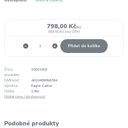
Dostupnost
ihned (k odběru)
798,00 Kč
/
ks
659,50 Kč
bez DPH
Přidat do košíku
Číslo
10011016
produktu:
EAN kód:
4010409056764
Výrobce:
Eagle Cable
Délka:
1,6m
Hlídat cenu / dostupnost
Podobné produkty