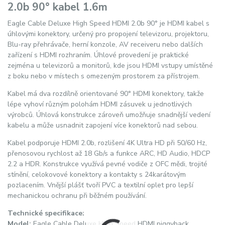
2.0b 90° kabel 1.6m
Eagle Cable Deluxe High Speed HDMI 2.0b 90° je HDMI kabel s
úhlovými konektory, určený pro propojení televizoru, projektoru,
Blu-ray přehrávače, herní konzole, AV receiveru nebo dalších
zařízení s HDMI rozhraním. Úhlové provedení je praktické
zejména u televizorů a monitorů, kde jsou HDMI vstupy umístěné
z boku nebo v místech s omezeným prostorem za přístrojem.
Kabel má dva rozdílně orientované 90° HDMI konektory, takže
lépe vyhoví různým polohám HDMI zásuvek u jednotlivých
výrobců. Úhlová konstrukce zároveň umožňuje snadnější vedení
kabelu a může usnadnit zapojení více konektorů nad sebou.
Kabel podporuje HDMI 2.0b, rozlišení 4K Ultra HD při 50/60 Hz,
přenosovou rychlost až 18 Gb/s a funkce ARC, HD Audio, HDCP
2.2 a HDR. Konstrukce využívá pevné vodiče z OFC mědi, trojité
stínění, celokovové konektory a kontakty s 24karátovým
pozlacením. Vnější plášť tvoří PVC a textilní oplet pro lepší
mechanickou ochranu při běžném používání.
Technické specifikace:
Model:
Eagle Cable Deluxe High Speed HDMI piggyback