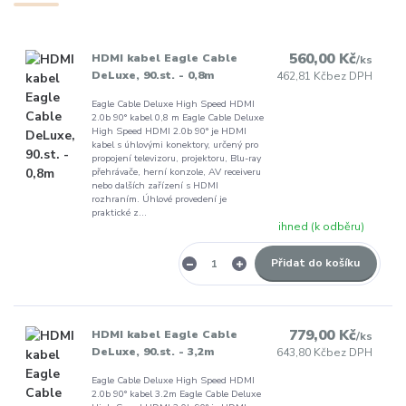
560,00 Kč
HDMI kabel Eagle Cable
/
ks
DeLuxe, 90.st. - 0,8m
462,81 Kč
bez DPH
Eagle Cable Deluxe High Speed HDMI
2.0b 90° kabel 0,8 m Eagle Cable Deluxe
High Speed HDMI 2.0b 90° je HDMI
kabel s úhlovými konektory, určený pro
propojení televizoru, projektoru, Blu-ray
přehrávače, herní konzole, AV receiveru
nebo dalších zařízení s HDMI
rozhraním. Úhlové provedení je
praktické z...
ihned (k odběru)
Přidat do košíku
779,00 Kč
HDMI kabel Eagle Cable
/
ks
DeLuxe, 90.st. - 3,2m
643,80 Kč
bez DPH
Eagle Cable Deluxe High Speed HDMI
2.0b 90° kabel 3.2m Eagle Cable Deluxe