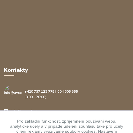
Kontakty
+420 737 123 775 | 604 605 355
(8:00 - 20:00)
info@avcenter.cz
Pro základní funkčnost, zpříjemnění používání webu,
analytické účely a v případě udělení souhlasu také pro účely
cílení reklamy využíváme soubory cookies. Nastavení