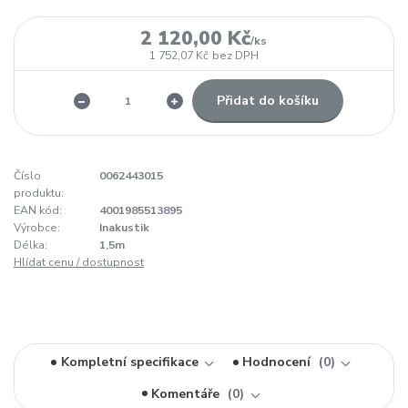
2 120,00 Kč
/
ks
1 752,07 Kč
bez DPH
Přidat do košíku
Číslo
0062443015
produktu:
EAN kód:
4001985513895
Výrobce:
Inakustik
Délka:
1,5m
Hlídat cenu / dostupnost
Kompletní specifikace
Hodnocení
0
Komentáře
0