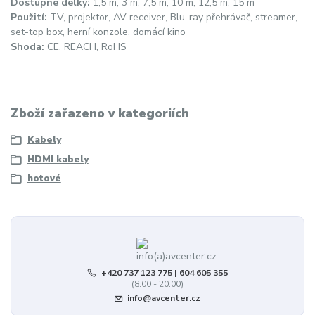
Dostupné délky:
1,5 m, 3 m, 7,5 m, 10 m, 12,5 m, 15 m
Použití:
TV, projektor, AV receiver, Blu-ray přehrávač, streamer,
set-top box, herní konzole, domácí kino
Shoda:
CE, REACH, RoHS
Zboží zařazeno v kategoriích
Kabely
HDMI kabely
hotové
+420 737 123 775 | 604 605 355
(8:00 - 20:00)
info@avcenter.cz