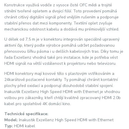
Konstrukce využívá vodiče z vysoce čisté OFC mědi a trojité
stínění tvořené opletem a dvojicí fólií. Toto provedení pomáhá
chránit citlivý digitální signál před vnějším rušením a podporuje
stabilní přenos dat mezi komponenty. Textilní oplet zvyšuje
mechanickou odolnost kabelu a dodává mu prémiovější vzhled.
U délek od 7,5 m je v konektoru integrován speciálně upravený
aktivní čip, který podle výrobce pomáhá udržet požadovanou
přenosovou šířku pásma i u delších kabelových tras. Díky tomu je
řada Exzellenz vhodná také pro instalace, kde je potřeba vést
HDMI signál na větší vzdálenost k projektoru nebo televizoru.
HDMI konektory mají kovové tělo s plastovým vstřikováním a
24karátově pozlacené kontakty. Ty pomáhají chránit kontaktní
plochy před oxidací a podporují dlouhodobě stabilní spojení.
Inakustik Exzellenz High Speed HDMI with Ethernet je vhodnou
volbou pro zákazníky, kteří chtějí kvalitně zpracovaný HDMI 2.0b
kabel pro spolehlivé 4K domácí kino.
Technické specifikace:
Model:
Inakustik Exzellenz High Speed HDMI with Ethernet
Typ:
HDMI kabel