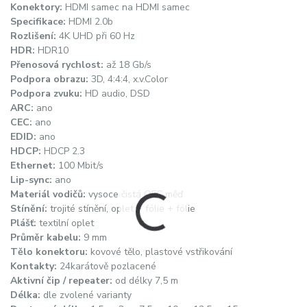
Konektory:
HDMI samec na HDMI samec
Specifikace:
HDMI 2.0b
Rozlišení:
4K UHD při 60 Hz
HDR:
HDR10
Přenosová rychlost:
až 18 Gb/s
Podpora obrazu:
3D, 4:4:4, x.v.Color
Podpora zvuku:
HD audio, DSD
ARC:
ano
CEC:
ano
EDID:
ano
HDCP:
HDCP 2.3
Ethernet:
100 Mbit/s
Lip-sync:
ano
Materiál vodičů:
vysoce čistá OFC měď
Stínění:
trojité stínění, oplet + fólie + fólie
Plášť:
textilní oplet
Průměr kabelu:
9 mm
Tělo konektoru:
kovové tělo, plastové vstřikování
Kontakty:
24karátově pozlacené
Aktivní čip / repeater:
od délky 7,5 m
Délka:
dle zvolené varianty