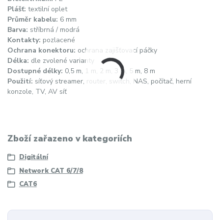
Plášť:
textilní oplet
Průměr kabelu:
6 mm
Barva:
stříbrná / modrá
Kontakty:
pozlacené
Ochrana konektoru:
ochrana zajišťovací páčky
Délka:
dle zvolené varianty
Dostupné délky:
0,5 m, 1 m, 2 m, 3 m, 5 m, 8 m
Použití:
síťový streamer, router, switch, NAS, počítač, herní
konzole, TV, AV síť
Zboží zařazeno v kategoriích
Digitální
Network CAT 6/7/8
CAT6