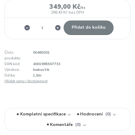
349,00 Kč
/
ks
288,43 Kč
bez DPH
Přidat do košíku
Číslo
00480301
produktu:
EAN kód:
4001985507733
Výrobce:
Inakustik
Délka:
1,0m
Hlídat cenu / dostupnost
Kompletní specifikace
Hodnocení
0
Komentáře
0