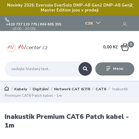
Novinky 2026: Eversolo EverSolo DMP-A8 Gen2 DMP-A8 Gen2
Master Edition jsou v prodeji
CZK
+420 737 123 775 | 604 605 355
(8:00 - 20:00)
0
0,00 Kč
Menu
Kabely
Digitální
Network CAT 6/7/8
CAT6
Inakustik
Premium CAT6 Patch kabel - 1m
Inakustik Premium CAT6 Patch kabel -
1m