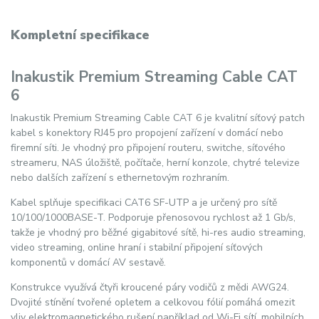
Kompletní specifikace
Inakustik Premium Streaming Cable CAT
6
Inakustik Premium Streaming Cable CAT 6 je kvalitní síťový patch
kabel s konektory RJ45 pro propojení zařízení v domácí nebo
firemní síti. Je vhodný pro připojení routeru, switche, síťového
streameru, NAS úložiště, počítače, herní konzole, chytré televize
nebo dalších zařízení s ethernetovým rozhraním.
Kabel splňuje specifikaci CAT6 SF-UTP a je určený pro sítě
10/100/1000BASE-T. Podporuje přenosovou rychlost až 1 Gb/s,
takže je vhodný pro běžné gigabitové sítě, hi-res audio streaming,
video streaming, online hraní i stabilní připojení síťových
komponentů v domácí AV sestavě.
Konstrukce využívá čtyři kroucené páry vodičů z mědi AWG24.
Dvojité stínění tvořené opletem a celkovou fólií pomáhá omezit
vliv elektromagnetického rušení například od Wi-Fi sítí, mobilních