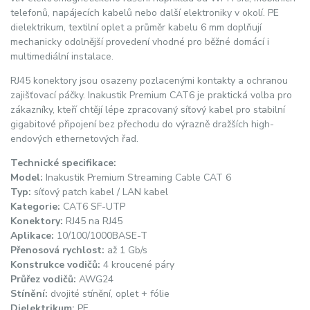
telefonů, napájecích kabelů nebo další elektroniky v okolí. PE
dielektrikum, textilní oplet a průměr kabelu 6 mm doplňují
mechanicky odolnější provedení vhodné pro běžné domácí i
multimediální instalace.
RJ45 konektory jsou osazeny pozlacenými kontakty a ochranou
zajišťovací páčky. Inakustik Premium CAT6 je praktická volba pro
zákazníky, kteří chtějí lépe zpracovaný síťový kabel pro stabilní
gigabitové připojení bez přechodu do výrazně dražších high-
endových ethernetových řad.
Technické specifikace:
Model:
Inakustik Premium Streaming Cable CAT 6
Typ:
síťový patch kabel / LAN kabel
Kategorie:
CAT6 SF-UTP
Konektory:
RJ45 na RJ45
Aplikace:
10/100/1000BASE-T
Přenosová rychlost:
až 1 Gb/s
Konstrukce vodičů:
4 kroucené páry
Průřez vodičů:
AWG24
Stínění:
dvojité stínění, oplet + fólie
Dielektrikum:
PE