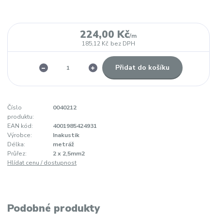
224,00 Kč
/
m
185,12 Kč
bez DPH
Přidat do košíku
Číslo
0040212
produktu:
EAN kód:
4001985424931
Výrobce:
Inakustik
Délka:
metráž
Průřez:
2 x 2,5mm2
Hlídat cenu / dostupnost
Podobné produkty