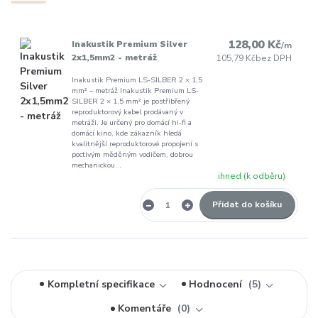
128,00 Kč
Inakustik Premium Silver
/
m
2x1,5mm2 - metráž
105,79 Kč
bez DPH
Inakustik Premium LS-SILBER 2 × 1,5
mm² – metráž Inakustik Premium LS-
SILBER 2 × 1,5 mm² je postříbřený
reproduktorový kabel prodávaný v
metráži. Je určený pro domácí hi-fi a
domácí kino, kde zákazník hledá
kvalitnější reproduktorové propojení s
poctivým měděným vodičem, dobrou
mechanickou...
ihned (k odběru)
Přidat do košíku
Kompletní specifikace
Hodnocení
5
Komentáře
0