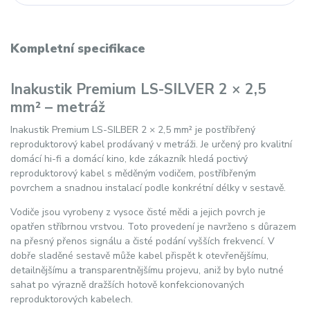
Kompletní specifikace
Inakustik Premium LS-SILVER 2 × 2,5
mm² – metráž
Inakustik Premium LS-SILBER 2 × 2,5 mm² je postříbřený
reproduktorový kabel prodávaný v metráži. Je určený pro kvalitní
domácí hi-fi a domácí kino, kde zákazník hledá poctivý
reproduktorový kabel s měděným vodičem, postříbřeným
povrchem a snadnou instalací podle konkrétní délky v sestavě.
Vodiče jsou vyrobeny z vysoce čisté mědi a jejich povrch je
opatřen stříbrnou vrstvou. Toto provedení je navrženo s důrazem
na přesný přenos signálu a čisté podání vyšších frekvencí. V
dobře sladěné sestavě může kabel přispět k otevřenějšímu,
detailnějšímu a transparentnějšímu projevu, aniž by bylo nutné
sahat po výrazně dražších hotově konfekcionovaných
reproduktorových kabelech.