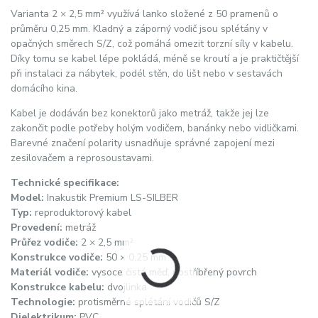
Varianta 2 × 2,5 mm² využívá lanko složené z 50 pramenů o
průměru 0,25 mm. Kladný a záporný vodič jsou splétány v
opačných směrech S/Z, což pomáhá omezit torzní síly v kabelu.
Díky tomu se kabel lépe pokládá, méně se kroutí a je praktičtější
při instalaci za nábytek, podél stěn, do lišt nebo v sestavách
domácího kina.
Kabel je dodáván bez konektorů jako metráž, takže jej lze
zakončit podle potřeby holým vodičem, banánky nebo vidličkami.
Barevné značení polarity usnadňuje správné zapojení mezi
zesilovačem a reprosoustavami.
Technické specifikace:
Model:
Inakustik Premium LS-SILBER
Typ:
reproduktorový kabel
Provedení:
metráž
Průřez vodiče:
2 × 2,5 mm²
Konstrukce vodiče:
50 × 0,25 mm
Materiál vodiče:
vysoce čistá měď, postříbřený povrch
Konstrukce kabelu:
dvojlinka
Technologie:
protisměrné splétání vodičů S/Z
Dielektrikum:
PVC