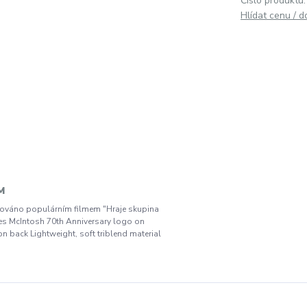
Číslo produktu:
Hlídat cenu / 
 M
pirováno populárním filmem "Hraje skupina
ures McIntosh 70th Anniversary logo on
on back Lightweight, soft triblend material