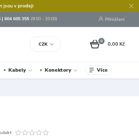
jsou v prodeji
 | 604 605 355
(8:00 - 20:00)
Přihlášení
0
0,00 Kč
CZK
Více
Kabely
Konektory
odukt