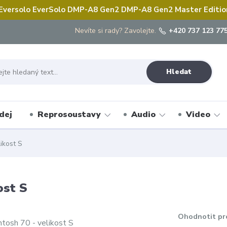
 Eversolo EverSolo DMP-A8 Gen2 DMP-A8 Gen2 Master Edition 
Nevíte si rady? Zavolejte.
+420 737 123 775
Hledat
dej
Reprosoustavy
Audio
Video
likost S
ost S
Ohodnotit pr