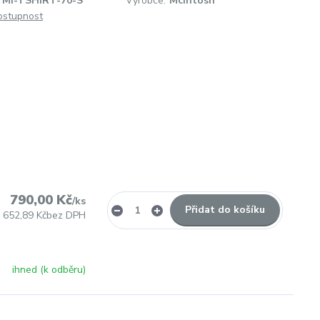
MI-TSHIRT-70-S
Výrobce:
McIntosh
dostupnost
790,00 Kč
/
ks
Přidat do košíku
652,89 Kč
bez DPH
ihned (k odběru)