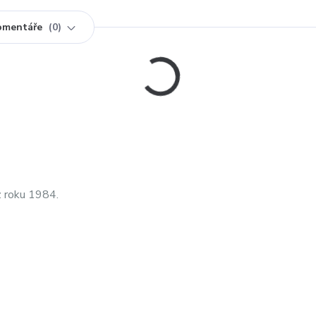
omentáře
0
z roku 1984.