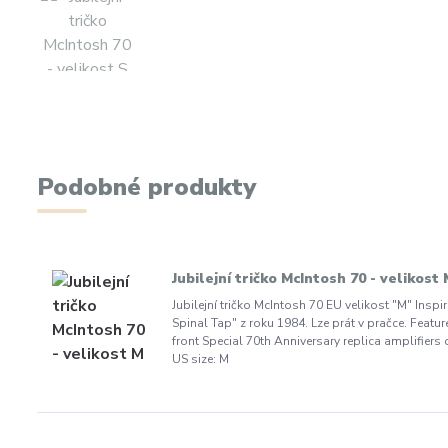
Podobné produkty
Jubilejní tričko McIntosh 70 - velikost
Jubilejní tričko McIntosh 70 EU velikost "M" Ins
Spinal Tap" z roku 1984. Lze prát v pračce. Feat
front Special 70th Anniversary replica amplifiers 
US size: M