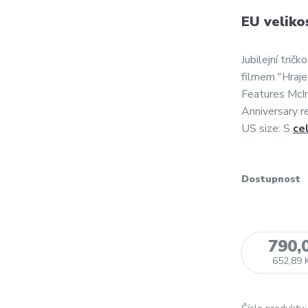
EU veliko
Jubilejní tri
filmem "Hraje
Features McIn
Anniversary re
US size: S
ce
Dostupnost
790,
652,89 