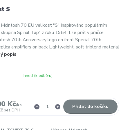
st S
čko McIntosh 70 EU velikost "S" Inspirováno populárním
 skupina Spinal Tap" z roku 1984. Lze prát v pračce.
tosh 70th Anniversary logo on front Special 70th
plica amplifiers on back Lightweight, soft triblend material
lý popis
ihned (k odběru)
00 Kč
/
ks
Přidat do košíku
Kč
bez DPH