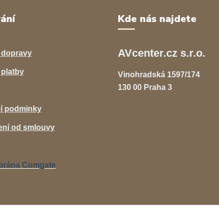
ání
Kde nás najdete
AVcenter.cz s.r.o.
 dopravy
platby
Vinohradská 1597/174
130 00 Praha 3
í podminky
ní od smlouvy