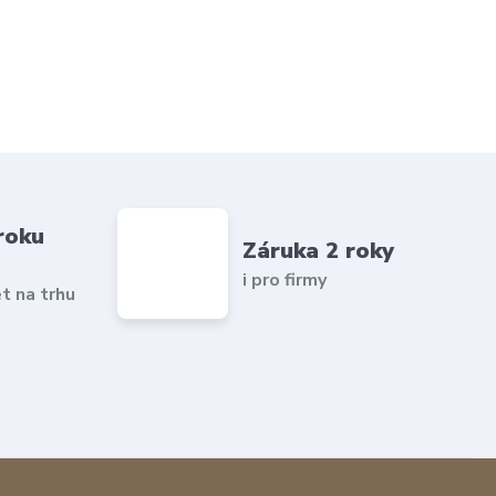
roku
Záruka 2 roky
i pro firmy
et na trhu