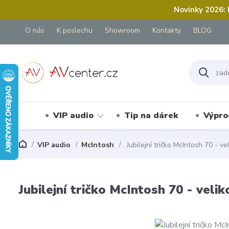
Novinky 2026:
O nás
K poslechu
Showroom
Kontakty
BLOG
VIP audio
Tip na dárek
Výpro
VIP audio
McIntosh
Jubilejní tričko McIntosh 70 - ve
Jubilejní tričko McIntosh 70 - velik