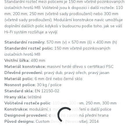
Standardní rozteč mezi policemi je 150 mm včetně pozinkovaných
izolačních hrotů M8. Volitelně jsou k dispozici i další rozteče: 110
mm, 200 mm, 250 mm (včetně sady prodloužení) nebo 300 mm
(včetně sady prodloužení). Modulární konstrukce navíc umožňuje
doplnění dalších polic kdykoli v budoucnu podle toho, jak se váš
Hi-Fi systém rozšiřuje a vyvíjí.
Standardní rozměry:
570 mm (v) × 570 mm (š) × 400 mm (h)
Standardní rozteč polic:
150 mm včetně pozinkovaných
izolačních hrotů M8
Vnitřní šířka:
480 mm
Materiál konstrukce:
masivní tvrdé dřevo s certifikací FSC
Dřevěné provedení:
pravý dub, pravý ořech, pravý jasan
Materiál polic:
6 mm čiré nebo černé sklo
Nosnost police:
30 kg / police
Standard skla:
EN 12150-02
Hrany skla:
leštěné
Volitelné rozteče polic:
110 mm, 200 mm, 250 mm, 300 mm
Konstrukce:
modulární, s možností rozšíření o další police
Designové provedení:
diskrétně zaoblená přední hrana
Původ designu:
Custom Design (Newcastle), 2014