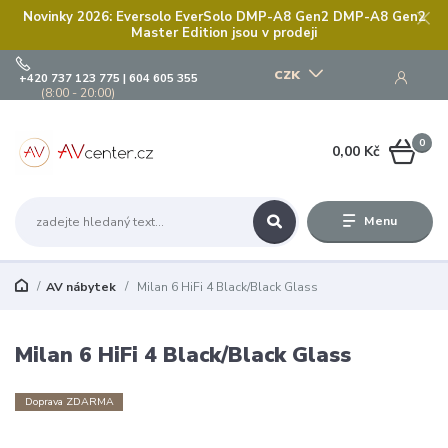
Novinky 2026: Eversolo EverSolo DMP-A8 Gen2 DMP-A8 Gen2
Master Edition jsou v prodeji
CZK
+420 737 123 775 | 604 605 355
(8:00 - 20:00)
0
0,00 Kč
Menu
AV nábytek
Milan 6 HiFi 4 Black/Black Glass
Milan 6 HiFi 4 Black/Black Glass
Doprava ZDARMA