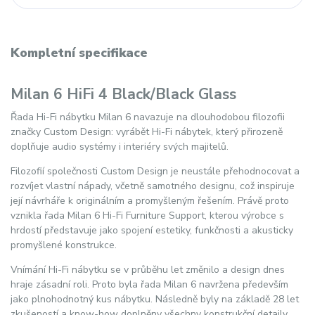
Kompletní specifikace
Milan 6 HiFi 4 Black/Black Glass
Řada Hi-Fi nábytku Milan 6 navazuje na dlouhodobou filozofii
značky Custom Design: vyrábět Hi-Fi nábytek, který přirozeně
doplňuje audio systémy i interiéry svých majitelů.
Filozofií společnosti Custom Design je neustále přehodnocovat a
rozvíjet vlastní nápady, včetně samotného designu, což inspiruje
její návrháře k originálním a promyšleným řešením. Právě proto
vznikla řada Milan 6 Hi-Fi Furniture Support, kterou výrobce s
hrdostí představuje jako spojení estetiky, funkčnosti a akusticky
promyšlené konstrukce.
Vnímání Hi-Fi nábytku se v průběhu let změnilo a design dnes
hraje zásadní roli. Proto byla řada Milan 6 navržena především
jako plnohodnotný kus nábytku. Následně byly na základě 28 let
zkušeností a know-how doplněny všechny konstrukční detaily