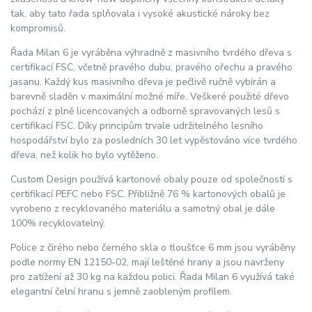
tak, aby tato řada splňovala i vysoké akustické nároky bez
kompromisů.
Řada Milan 6 je vyráběna výhradně z masivního tvrdého dřeva s
certifikací FSC, včetně pravého dubu, pravého ořechu a pravého
jasanu. Každý kus masivního dřeva je pečlivě ručně vybírán a
barevně sladěn v maximální možné míře. Veškeré použité dřevo
pochází z plně licencovaných a odborně spravovaných lesů s
certifikací FSC. Díky principům trvale udržitelného lesního
hospodářství bylo za posledních 30 let vypěstováno více tvrdého
dřeva, než kolik ho bylo vytěženo.
Custom Design používá kartonové obaly pouze od společností s
certifikací PEFC nebo FSC. Přibližně 76 % kartonových obalů je
vyrobeno z recyklovaného materiálu a samotný obal je dále
100% recyklovatelný.
Police z čirého nebo černého skla o tloušťce 6 mm jsou vyráběny
podle normy EN 12150-02, mají leštěné hrany a jsou navrženy
pro zatížení až 30 kg na každou polici. Řada Milan 6 využívá také
elegantní čelní hranu s jemně zaobleným profilem.