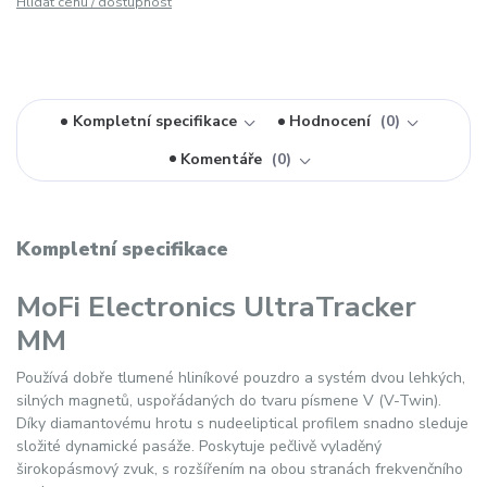
Hlídat cenu / dostupnost
Kompletní specifikace
Hodnocení
0
Komentáře
0
Kompletní specifikace
MoFi Electronics UltraTracker
MM
Používá dobře tlumené hliníkové pouzdro a systém dvou lehkých,
silných magnetů, uspořádaných do tvaru písmene V (V-Twin).
Díky diamantovému hrotu s nudeeliptical profilem snadno sleduje
složité dynamické pasáže. Poskytuje pečlivě vyladěný
širokopásmový zvuk, s rozšířením na obou stranách frekvenčního