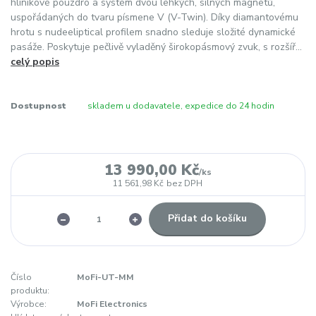
hliníkové pouzdro a systém dvou lehkých, silných magnetů,
uspořádaných do tvaru písmene V (V-Twin). Díky diamantovému
hrotu s nudeeliptical profilem snadno sleduje složité dynamické
pasáže. Poskytuje pečlivě vyladěný širokopásmový zvuk, s rozšíř...
celý popis
Dostupnost
skladem u dodavatele, expedice do 24 hodin
13 990,00 Kč
/
ks
11 561,98 Kč
bez DPH
Přidat do košíku
Číslo
MoFi-UT-MM
produktu:
Výrobce:
MoFi Electronics