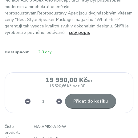
Monitor Audio Apex A40 Koncept této řady byl přizpůsoben
moderním a mnohokrát oceněným
reprosoustavám.Reprosoustavy Apex jsou dvojnásobným vítězem
ceny "Best Style Speaker Package"magazínu "What Hi-Fi? ",
garantují tak vysoce kvalitní zvuk v dokonalém designu. Skříň je
vyrobena z pevného, odlévané...
celý popis
Dostupnost
2-3 dny
19 990,00 Kč
/
ks
16 520,66 Kč
bez DPH
Přidat do košíku
Číslo
MA-APEX-A40-W
produktu: