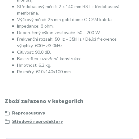
montáž),
Středobasový měnič: 2 x 140 mm RST středobasová
membrána,
Výškový měnič: 25 mm gold dome C-CAM kalota,
Impedance: 8 ohm,
Doporučený výkon zesilovače: 50 - 200 W,
Frekvenční rozsah: 50Hz - 35kHz / Dělící frekvence
výhybky: 600Hz/3.0kHz,
Citlivost: 90,0 dB,
Bassreflex: uzavřená konstrukce,
Hmotnost: 6,2 kg,
Rozměry: 610x140x100 mm
Zboží zařazeno v kategoriích
Reprosoustavy
Středové reproduktory