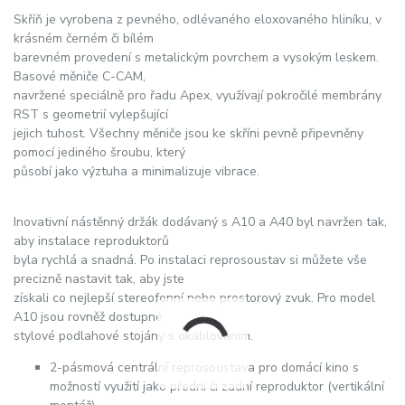
Skříň je vyrobena z pevného, odlévaného eloxovaného hliníku, v
krásném černém či bílém
barevném provedení s metalickým povrchem a vysokým leskem.
Basové měniče C-CAM,
navržené speciálně pro řadu Apex, využívají pokročilé membrány
RST s geometrií vylepšující
jejich tuhost. Všechny měniče jsou ke skříni pevně připevněny
pomocí jediného šroubu, který
působí jako výztuha a minimalizuje vibrace.
Inovativní nástěnný držák dodávaný s A10 a A40 byl navržen tak,
aby instalace reproduktorů
byla rychlá a snadná. Po instalaci reprosoustav si můžete vše
precizně nastavit tak, aby jste
získali co nejlepší stereofonní nebo prostorový zvuk. Pro model
A10 jsou rovněž dostupné
stylové podlahové stojány s okáblováním.
2-pásmová centrální reprosoustava pro domácí kino s
možností využití jako přední či zadní reproduktor (vertikální