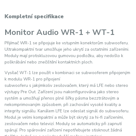
Kompletní specifikace
Monitor Audio WR-1 + WT-1
Přijímač WR-1 se připojuje ke vstupním konektorům subwooferu.
Ultrakompaktní tvar umožňuje jeho ukrytí za ostatními zařízeními.
Moduly mají protiskluzovou gumovou podložku, aby nedošlo k
poškrábání nebo znečištění kontaktních ploch.
Vysílač WT-1 lze použít v kombinaci se subwooferem připojeným
k modulu WR-1 pro připojení
subwooferu s jakýmkoliv zesilovačem, který má LFE nebo stereo
výstupy Pre Out. Zařízení jsou nakonfigurována jako stereo
systém a umožňují přenos plné šířky pásma bezztrátovým a
nekomprimovaným způsobem, při zachování vysoké kvality a
integrity signálu. Kanálem LFE lze odeslat signál do subwooferu.
Modul je velmi kompaktní a může být skrytý za hi-fi zařízeními,
zesilovačem nebo televizí. Moduly se automaticky při zapnutí
spárují. Pro spárování zařízení nepotřebujete stisknout žádná