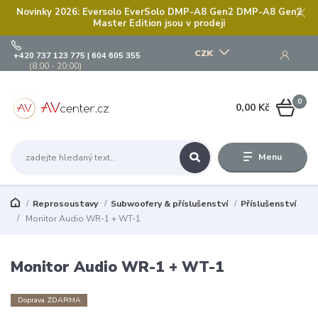
Novinky 2026: Eversolo EverSolo DMP-A8 Gen2 DMP-A8 Gen2
Master Edition jsou v prodeji
CZK
+420 737 123 775 | 604 605 355
(8:00 - 20:00)
0
0,00 Kč
Menu
Reprosoustavy
Subwoofery & příslušenství
Příslušenství
Monitor Audio WR-1 + WT-1
Monitor Audio WR-1 + WT-1
Doprava ZDARMA