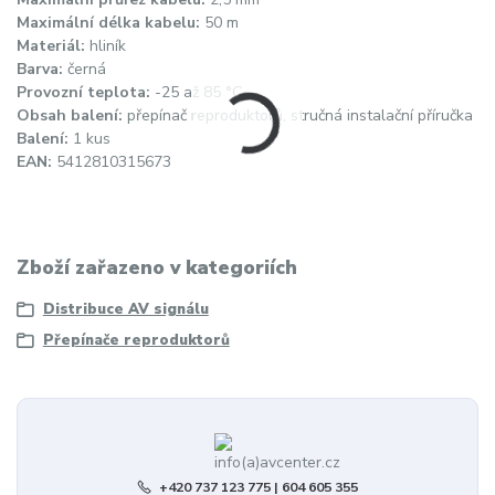
Maximální délka kabelu:
50 m
Materiál:
hliník
Barva:
černá
Provozní teplota:
-25 až 85 °C
Obsah balení:
přepínač reproduktorů, stručná instalační příručka
Balení:
1 kus
EAN:
5412810315673
Zboží zařazeno v kategoriích
Distribuce AV signálu
Přepínače reproduktorů
+420 737 123 775 | 604 605 355