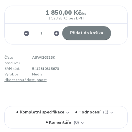
1 850,00 Kč
/
ks
1 528,93 Kč
bez DPH
Přidat do košíku
Číslo
ASWI2652BK
produktu:
EAN kód:
5412810315673
Výrobce:
Nedis
Hlídat cenu / dostupnost
Kompletní specifikace
Hodnocení
1
Komentáře
0