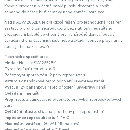
Kovové provedení v černé barvě působí decentně a dobře
zapadne do běžné hi-fi sestavy nebo domácí instalace.
Nedis ASWI2652BK je praktické řešení pro jednoduché rozšíření
sestavy o druhý pár reproduktorů bez nutnosti neustálého
přepojování kabelů. Je vhodný pro nenáročné domácí použití,
ozvučení druhé části místnosti nebo základní zónové přepínání v
rámci jednoho zesilovače.
Technické specifikace:
Model:
Nedis ASWI2652BK
Typ:
přepínač reproduktorů
Počet výstupních zón:
2 páry reproduktorů
Vstup:
1× banánkové repro připojení, levý/pravý kanál
Výstup:
2× banánkové repro připojení, levý/pravý kanál
Ovládání:
manuální
Přepínače:
2 samostatné přepínače pro výběr reproduktorových
párů
Ovládání hlasitosti:
ano, pro druhý pár reproduktorů
Impedance reproduktorů:
4–16 Ω
Maximální zatížení:
60 W RMS na kanál
Maximální průřez kabelu:
2,5 mm²