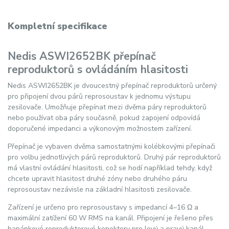
Kompletní specifikace
Nedis ASWI2652BK přepínač
reproduktorů s ovládáním hlasitosti
Nedis ASWI2652BK je dvoucestný přepínač reproduktorů určený
pro připojení dvou párů reprosoustav k jednomu výstupu
zesilovače. Umožňuje přepínat mezi dvěma páry reproduktorů
nebo používat oba páry současně, pokud zapojení odpovídá
doporučené impedanci a výkonovým možnostem zařízení.
Přepínač je vybaven dvěma samostatnými kolébkovými přepínači
pro volbu jednotlivých párů reproduktorů. Druhý pár reproduktorů
má vlastní ovládání hlasitosti, což se hodí například tehdy, když
chcete upravit hlasitost druhé zóny nebo druhého páru
reprosoustav nezávisle na základní hlasitosti zesilovače.
Zařízení je určeno pro reprosoustavy s impedancí 4–16 Ω a
maximální zatížení 60 W RMS na kanál. Připojení je řešeno přes
banánkové reproduktorové konektory pro levý a pravý kanál.