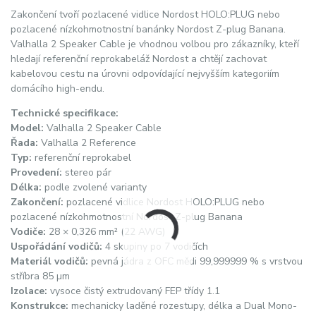
Zakončení tvoří pozlacené vidlice Nordost HOLO:PLUG nebo
pozlacené nízkohmotnostní banánky Nordost Z-plug Banana.
Valhalla 2 Speaker Cable je vhodnou volbou pro zákazníky, kteří
hledají referenční reprokabeláž Nordost a chtějí zachovat
kabelovou cestu na úrovni odpovídající nejvyšším kategoriím
domácího high-endu.
Technické specifikace:
Model:
Valhalla 2 Speaker Cable
Řada:
Valhalla 2 Reference
Typ:
referenční reprokabel
Provedení:
stereo pár
Délka:
podle zvolené varianty
Zakončení:
pozlacené vidlice Nordost HOLO:PLUG nebo
pozlacené nízkohmotnostní Nordost Z-plug Banana
Vodiče:
28 × 0,326 mm² (22 AWG)
Uspořádání vodičů:
4 skupiny po 7 vodičích
Materiál vodičů:
pevná jádra z OFC mědi 99,999999 % s vrstvou
stříbra 85 µm
Izolace:
vysoce čistý extrudovaný FEP třídy 1.1
Konstrukce:
mechanicky laděné rozestupy, délka a Dual Mono-