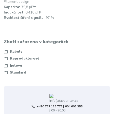
Filament design
Kapacita:
35,8 pF/m
Indukčnost:
0,410 µH/m
Rychlost šíření signálu:
97 %
Zboží zařazeno v kategoriích
Kabely
Reproduktorové
hotové
Standard
+420 737 123 775 | 604 605 355
(8:00 - 20:00)