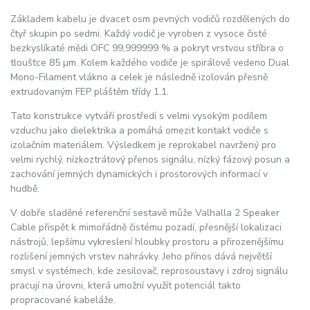
Základem kabelu je dvacet osm pevných vodičů rozdělených do
čtyř skupin po sedmi. Každý vodič je vyroben z vysoce čisté
bezkyslíkaté mědi OFC 99,999999 % a pokryt vrstvou stříbra o
tloušťce 85 µm. Kolem každého vodiče je spirálově vedeno Dual
Mono-Filament vlákno a celek je následně izolován přesně
extrudovaným FEP pláštěm třídy 1.1.
Tato konstrukce vytváří prostředí s velmi vysokým podílem
vzduchu jako dielektrika a pomáhá omezit kontakt vodiče s
izolačním materiálem. Výsledkem je reprokabel navržený pro
velmi rychlý, nízkoztrátový přenos signálu, nízký fázový posun a
zachování jemných dynamických i prostorových informací v
hudbě.
V dobře sladěné referenční sestavě může Valhalla 2 Speaker
Cable přispět k mimořádně čistému pozadí, přesnější lokalizaci
nástrojů, lepšímu vykreslení hloubky prostoru a přirozenějšímu
rozlišení jemných vrstev nahrávky. Jeho přínos dává největší
smysl v systémech, kde zesilovač, reprosoustavy i zdroj signálu
pracují na úrovni, která umožní využít potenciál takto
propracované kabeláže.