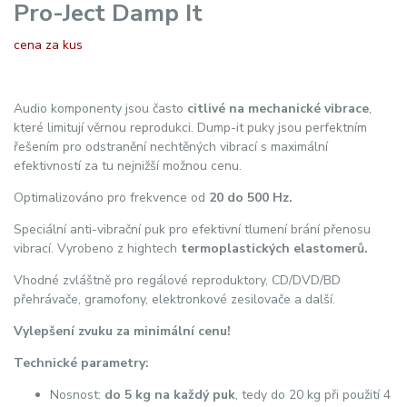
Pro-Ject Damp It
cena za kus
Audio komponenty jsou často
citlivé na mechanické vibrace
,
které limitují věrnou reprodukci. Dump-it puky jsou perfektním
řešením pro odstranění nechtěných vibrací s maximální
efektivností za tu nejnižší možnou cenu.
Optimalizováno pro frekvence od
20 do 500 Hz.
Speciální anti-vibrační puk pro efektivní tlumení brání přenosu
vibrací. Vyrobeno z hightech
termoplastických elastomerů.
Vhodné zvláštně pro regálové reproduktory, CD/DVD/BD
přehrávače, gramofony, elektronkové zesilovače a další.
Vylepšení zvuku za minimální cenu!
Technické parametry:
Nosnost:
do 5
kg na
každý puk
, tedy do 20 kg při použití 4