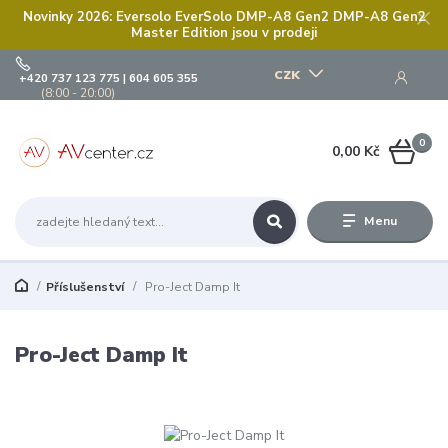
Novinky 2026: Eversolo EverSolo DMP-A8 Gen2 DMP-A8 Gen2
Master Edition jsou v prodeji
CZK
+420 737 123 775 | 604 605 355
(8:00 - 20:00)
0
0,00 Kč
Menu
Příslušenství
Pro-Ject Damp It
Pro-Ject Damp It