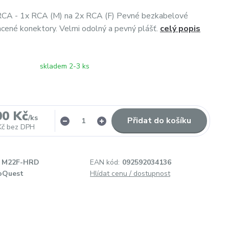
CA - 1x RCA (M) na 2x RCA (F) Pevné bezkabelové
acené konektory. Velmi odolný a pevný plášť.
celý popis
skladem 2-3 ks
00 Kč
/
ks
Přidat do košíku
Kč
bez DPH
M22F-HRD
EAN kód:
092592034136
oQuest
Hlídat cenu / dostupnost