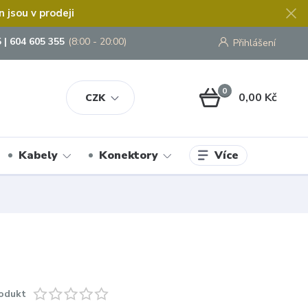
jsou v prodeji
 | 604 605 355
(8:00 - 20:00)
Přihlášení
0
0,00 Kč
CZK
Více
Kabely
Konektory
odukt