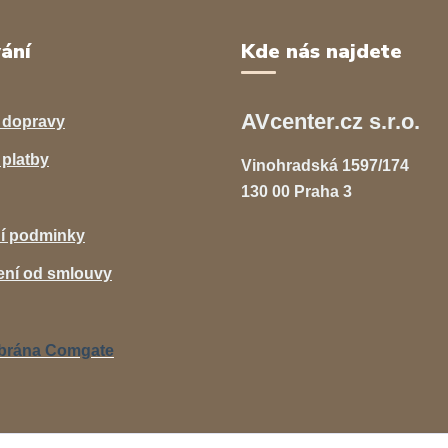
ání
Kde nás najdete
AVcenter.cz s.r.o.
 dopravy
platby
Vinohradská 1597/174
130 00 Praha 3
í podminky
ní od smlouvy