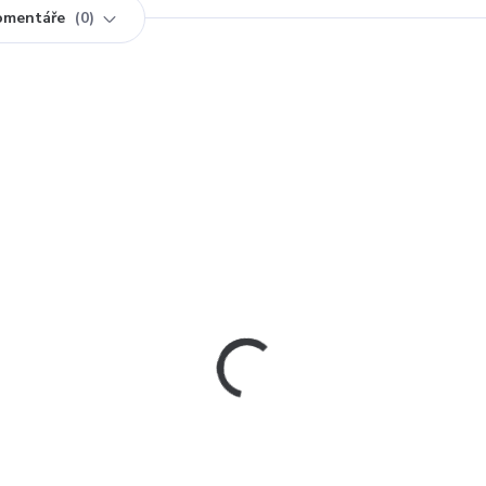
omentáře
0