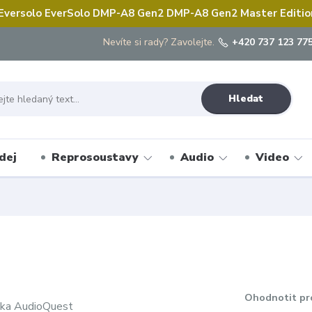
 Eversolo EverSolo DMP-A8 Gen2 DMP-A8 Gen2 Master Edition 
Nevíte si rady? Zavolejte.
+420 737 123 775
Hledat
dej
Reprosoustavy
Audio
Video
Ohodnotit pr