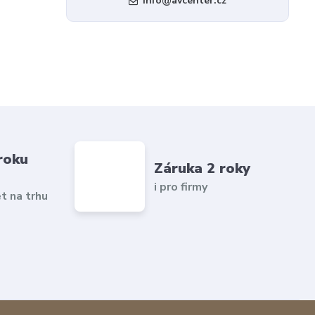
info@avcenter.cz
roku
Záruka 2 roky
i pro firmy
et na trhu