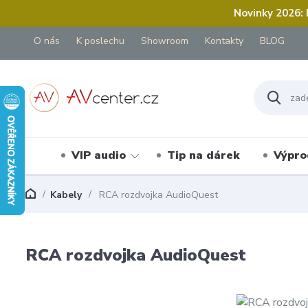
Novinky 2026:
O nás
K poslechu
Showroom
Kontakty
BLOG
VIP audio
Tip na dárek
Výpro
Kabely
RCA rozdvojka AudioQuest
RCA rozdvojka AudioQuest