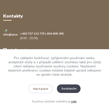
Kontakty
+420 737 123 775 | 604 605 355
(8:00 - 20:00)
info@avcenter.cz
Pro základní funkčnost, zpříjemnění používání webu,
analytické účely a v případě udělení souhlasu také pro účely
cílení reklamy využíváme soubory cookies. Nastavení
vlastních preferencí cookies můžete kdykoli upravit odkazem
ve spodní části stránek.
Upravit sběr cookies.
Souhlasím
Nastavení
Copyright ©
AVcenter.cz s.r.o.
1997-2026
Souhlas můžete odmítnout
zde
.