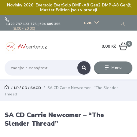
Novinky 2026: Eversolo EverSolo DMP-A8 Gen2 DMP-A8 Gen2
Master Edition jsou v prodeji
CZK
+420 737 123 775 | 604 605 355
(8:00 - 20:00)
0
0,00 Kč
Menu
LP / CD / SACD
SA CD Carrie Newcomer – “The Slender
Thread”
SA CD Carrie Newcomer – “The
Slender Thread”