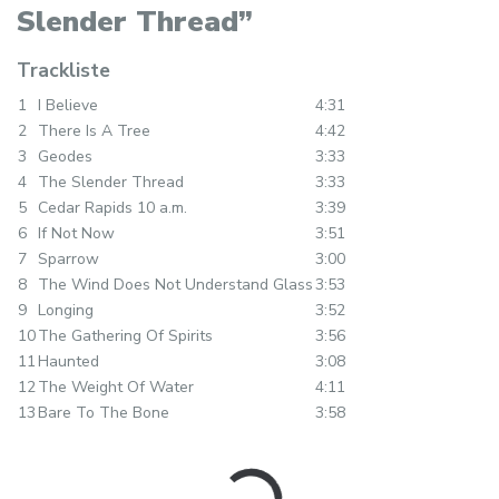
Slender Thread”
Trackliste
1
I Believe
4:31
2
There Is A Tree
4:42
3
Geodes
3:33
4
The Slender Thread
3:33
5
Cedar Rapids 10 a.m.
3:39
6
If Not Now
3:51
7
Sparrow
3:00
8
The Wind Does Not Understand Glass
3:53
9
Longing
3:52
10
The Gathering Of Spirits
3:56
11
Haunted
3:08
12
The Weight Of Water
4:11
13
Bare To The Bone
3:58