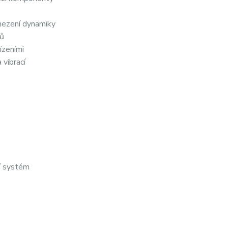
mezení dynamiky
pů
ízeními
 vibrací
cí systém