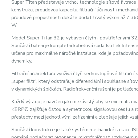
Super Titan představuje vrchol technologie síťové filtrac
konstrukci, proudovou kapacitu, filtrační účinnost i mecha
proudové propustnosti dokáže dodat trvalý výkon až 7 36
W.
Model Super Titan 32 je vybaven čtyřmi postříbřenými 32
Součástí balení je kompletní kabelová sada IsoTek Intense 
určena pro maximálně náročné instalace, kde je požadován
dynamiky.
Filtrační architektura využívá čtyři sedmistupňové filtračn
„super filtr“, který odstraňuje diferenciální i souhlasné s
v dynamických špičkách. Radiofrekvenční rušení je potlačen
Každý výstup je navržen jako nezávislý, aby se minimaliz
KERP© zajišťuje čistou a symetrickou signálovou cestu a r
přeslechy mezi jednotlivými zařízeními a zlepšuje jejich vzá
Součástí konstrukce je také systém mechanické izolace ISIS
pomáhá potlačovat rezonance, mikrofoničnost, vzduchem př