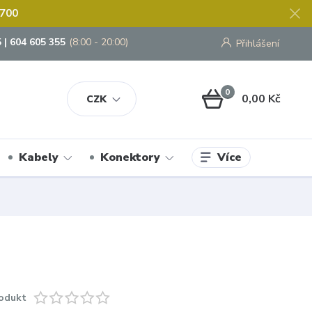
 700
 | 604 605 355
(8:00 - 20:00)
Přihlášení
0
0,00 Kč
CZK
Více
Kabely
Konektory
odukt