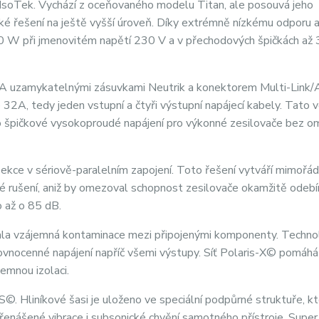
e IsoTek. Vychází z oceňovaného modelu Titan, ale posouvá jeho
nické řešení na ještě vyšší úroveň. Díky extrémně nízkému odporu 
0 W při jmenovitém napětí 230 V a v přechodových špičkách až
A uzamykatelnými zásuvkami Neutrik a konektorem Multi-Link/Au
32A, tedy jeden vstupní a čtyři výstupní napájecí kabely. Tato v
o špičkové vysokoproudé napájení pro výkonné zesilovače bez o
í sekce v sériově-paralelním zapojení. Toto řešení vytváří mimořá
íťové rušení, aniž by omezoval schopnost zesilovače okamžitě odeb
o až o 85 dB.
ovala vzájemná kontaminace mezi připojenými komponenty. Techno
ovnocenné napájení napříč všemi výstupy. Síť Polaris-X© pomáhá
jemnou izolaci.
©. Hliníkové šasi je uloženo ve speciální podpůrné struktuře, kt
enášené vibrace i subsonické chvění samotného přístroje. Super