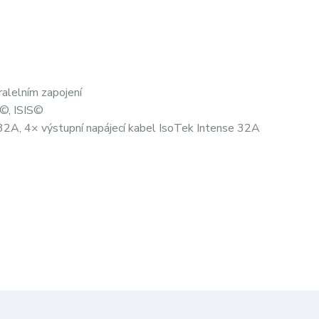
ralelním zapojení
©, ISIS©
32A, 4× výstupní napájecí kabel IsoTek Intense 32A