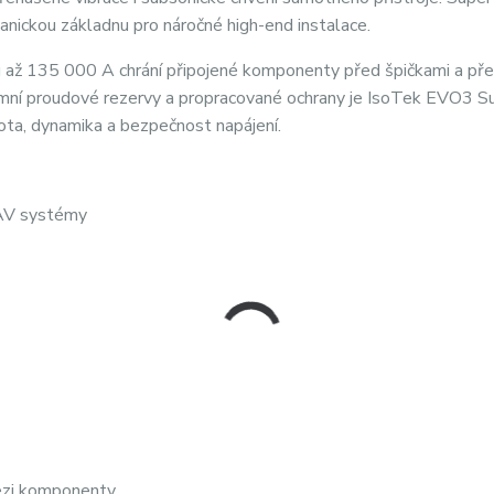
hanickou základnu pro náročné high-end instalace.
 až 135 000 A chrání připojené komponenty před špičkami a př
trémní proudové rezervy a propracované ochrany je IsoTek EVO3 S
tota, dynamika a bezpečnost napájení.
a AV systémy
mezi komponenty