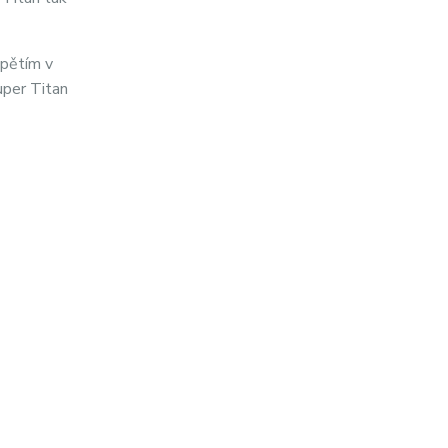
epětím v
uper Titan