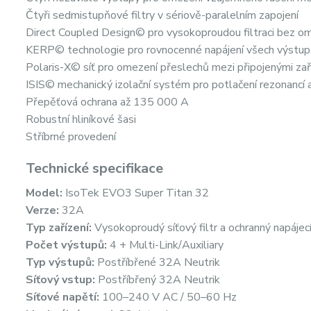
Čtyři sedmistupňové filtry v sériově-paralelním zapojení
Direct Coupled Design© pro vysokoproudou filtraci bez o
KERP© technologie pro rovnocenné napájení všech výstu
Polaris-X© síť pro omezení přeslechů mezi připojenými zař
ISIS© mechanický izolační systém pro potlačení rezonancí a
Přepěťová ochrana až 135 000 A
Robustní hliníkové šasi
Stříbrné provedení
Technické specifikace
Model:
IsoTek EVO3 Super Titan 32
Verze:
32A
Typ zařízení:
Vysokoproudý síťový filtr a ochranný napáje
Počet výstupů:
4 + Multi-Link/Auxiliary
Typ výstupů:
Postříbřené 32A Neutrik
Síťový vstup:
Postříbřený 32A Neutrik
Síťové napětí:
100–240 V AC / 50–60 Hz