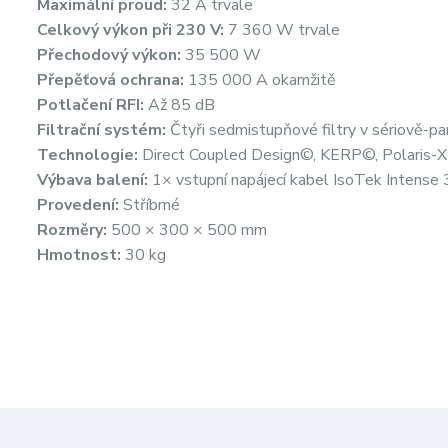
Maximální proud:
32 A trvale
Celkový výkon při 230 V:
7 360 W trvale
Přechodový výkon:
35 500 W
Přepěťová ochrana:
135 000 A okamžitě
Potlačení RFI:
Až 85 dB
Filtrační systém:
Čtyři sedmistupňové filtry v sériově-pa
Technologie:
Direct Coupled Design©, KERP©, Polaris-X
Výbava balení:
1× vstupní napájecí kabel IsoTek Intense 
Provedení:
Stříbrné
Rozměry:
500 × 300 × 500 mm
Hmotnost:
30 kg