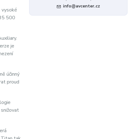
info@avcenter.cz
a vysoké
 35 500
xiliary.
erze je
mezení
dně účinný
írat proud
logie
 snižovat
erá
 Titan tak