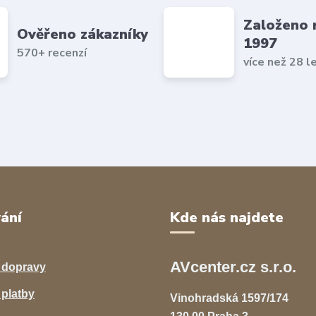
Založeno 
Ověřeno zákazníky
1997
570+ recenzí
více než 28 l
ání
Kde nás najdete
AVcenter.cz s.r.o.
 dopravy
platby
Vinohradská 1597/174