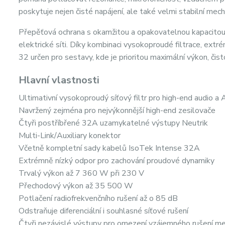
poskytuje nejen čisté napájení, ale také velmi stabilní mec
Přepěťová ochrana s okamžitou a opakovatelnou kapacitou
elektrické síti. Díky kombinaci vysokoproudé filtrace, ex
32 určen pro sestavy, kde je prioritou maximální výkon, čis
Hlavní vlastnosti
Ultimativní vysokoproudý síťový filtr pro high-end audio 
Navržený zejména pro nejvýkonnější high-end zesilovače
Čtyři postříbřené 32A uzamykatelné výstupy Neutrik
Multi-Link/Auxiliary konektor
Včetně kompletní sady kabelů IsoTek Intense 32A
Extrémně nízký odpor pro zachování proudové dynamiky
Trvalý výkon až 7 360 W při 230 V
Přechodový výkon až 35 500 W
Potlačení radiofrekvenčního rušení až o 85 dB
Odstraňuje diferenciální i souhlasné síťové rušení
Čtyři nezávislé výstupy pro omezení vzájemného rušení 