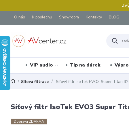
Zvý
O nás
K poslechu
Showroom
Kontakty
BLOG
VIP audio
Tip na dárek
Výpro
Síťová filtrace
Síťový filtr IsoTek EVO3 Super Titan 32
Síťový filtr IsoTek EVO3 Super Tit
Doprava ZDARMA