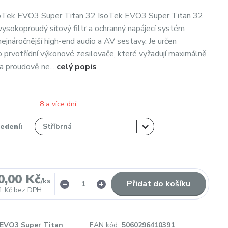
 IsoTek EVO3 Super Titan 32 IsoTek EVO3 Super Titan 32
 vysokoproudý síťový filtr a ochranný napájecí systém
nejnáročnější high-end audio a AV sestavy. Je určen
 prvotřídní výkonové zesilovače, které vyžadují maximálně
í a proudově ne...
celý popis
8 a více dní
edení:
0,00 Kč
/
ks
Přidat do košíku
1 Kč
bez DPH
EVO3 Super Titan
EAN kód:
5060296410391