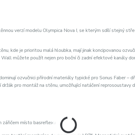
nnou verzí modelu Olympica Nova I, se kterým sdílí stejný st
nu, kde je prioritou malá hloubka, mají jinak koncipovanou ozvučn
a Wall můžete použít nejen pro boční či zadní efektové kanály d
ominují ozvučnici přírodní materiály typické pro Sonus Faber – d
í držák pro montáž na stěnu, umožňující natáčení reprosoustavy d
m zářičem místo basreflexu