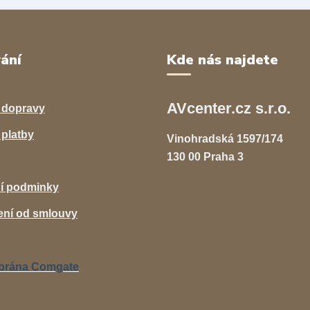
ání
Kde nás najdete
AVcenter.cz s.r.o.
 dopravy
platby
Vinohradská 1597/174
130 00 Praha 3
í podminky
ní od smlouvy