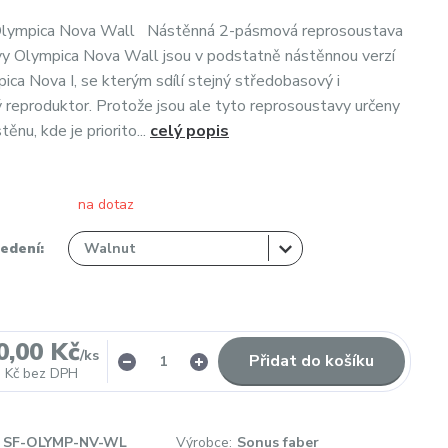
Olympica Nova Wall Nástěnná 2-pásmová reprosoustava
y Olympica Nova Wall jsou v podstatně nástěnnou verzí
ca Nova I, se kterým sdílí stejný středobasový i
reproduktor. Protože jsou ale tyto reprosoustavy určeny
těnu, kde je priorito...
celý popis
na dotaz
edení:
0,00 Kč
/
ks
Přidat do košíku
 Kč
bez DPH
SF-OLYMP-NV-WL
Výrobce:
Sonus faber