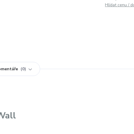
Hlídat cenu / 
omentáře
0
Wall