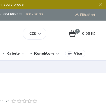
jsou v prodeji
 | 604 605 355
(8:00 - 20:00)
Přihlášení
0
0,00 Kč
CZK
Více
Kabely
Konektory
odukt