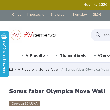
Novinky 2026:
O nás
K poslechu
Showroom
Kontakty
BLOG
VIP audio
Tip na dárek
Výpro
VIP audio
Sonus faber
Sonus faber Olympica Nova
Sonus faber Olympica Nova Wall
Doprava ZDARMA