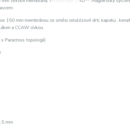
 mm textilní membrána, technologie DAD™. Magnetický systé
avcem.
 150 mm membránou ze směsi celulózové drti, kapoku , kenaf
 vláken a CCAW cívkou.
s Paracross topologií)
z
4,5 mm