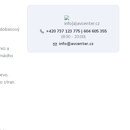
ředobasový
+420 737 123 775 | 604 605 355
(8:00 - 20:00)
info@avcenter.cz
ici a
omácího
řevo,
o stran.