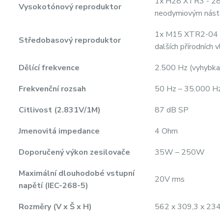
1x H28 XTR3 - 28
Vysokotónový reproduktor
neodymiovým nást
1x M15 XTR2-04 se
Středobasový reproduktor
dalších přírodních
Dělící frekvence
2.500 Hz (vyhybka 
Frekvenční rozsah
50 Hz – 35.000 H
Citlivost (2.831V/1M)
87 dB SP
Jmenovitá impedance
4 Ohm
Doporučený výkon zesilovače
35W – 250W
Maximální dlouhodobé vstupní
20V rms
napětí (IEC-268-5)
Rozměry (V x Š x H)
562 x 309,3 x 23