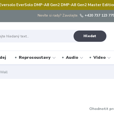
 Eversolo EverSolo DMP-A8 Gen2 DMP-A8 Gen2 Master Edition 
Nevíte si rady? Zavolejte.
+420 737 123 775
Hledat
dej
Reprosoustavy
Audio
Video
 Wall
Ohodnotit pr