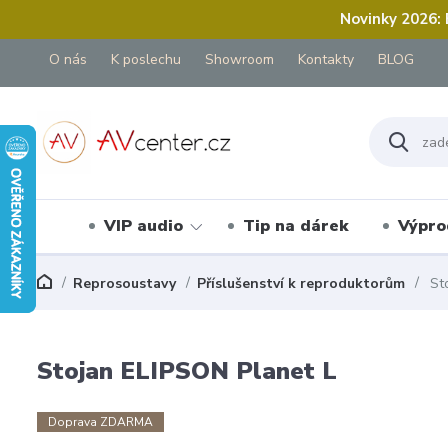
Novinky 2026:
O nás
K poslechu
Showroom
Kontakty
BLOG
VIP audio
Tip na dárek
Výpro
Reprosoustavy
Příslušenství k reproduktorům
Sto
Stojan ELIPSON Planet L
Doprava ZDARMA