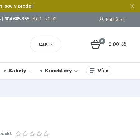
jsou v prodeji
 | 604 605 355
(8:00 - 20:00)
Přihlášení
0
0,00 Kč
CZK
Více
Kabely
Konektory
odukt