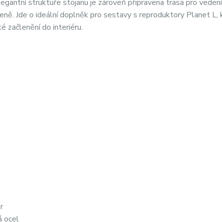
egantní struktuře stojanu je zároveň připravena trasa pro vedení
eně. Jde o ideální doplněk pro sestavy s reproduktory Planet L, 
é začlenění do interiéru.
r
á ocel