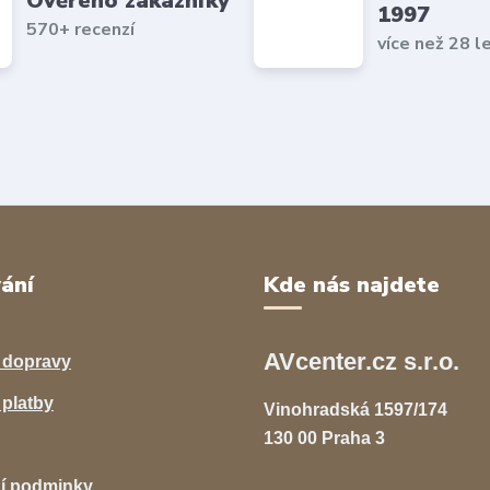
Ověřeno zákazníky
1997
570+ recenzí
více než 28 l
ání
Kde nás najdete
AVcenter.cz s.r.o.
 dopravy
platby
Vinohradská 1597/174
130 00 Praha 3
í podminky