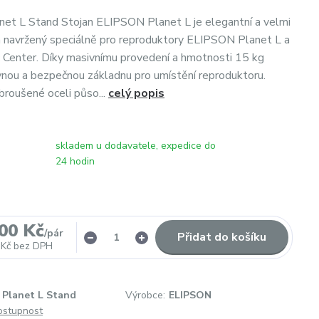
et L Stand Stojan ELIPSON Planet L je elegantní a velmi
an navržený speciálně pro reproduktory ELIPSON Planet L a
Center. Díky masivnímu provedení a hmotnosti 15 kg
nou a bezpečnou základnu pro umístění reproduktoru.
broušené oceli půso...
celý popis
skladem u dodavatele, expedice do
24 hodin
,00 Kč
/
pár
Přidat do košíku
 Kč
bez DPH
Planet L Stand
Výrobce:
ELIPSON
dostupnost