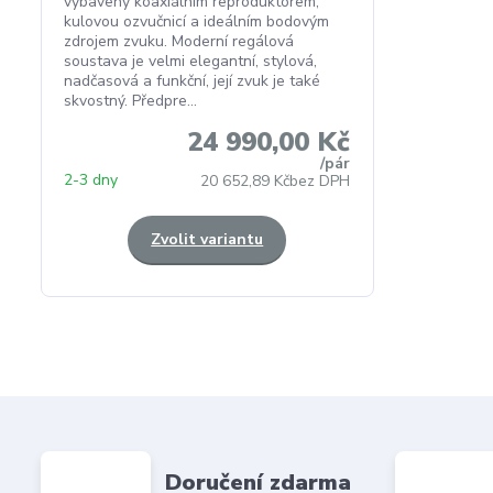
vybaveny koaxiálním reproduktorem,
kulovou ozvučnicí a ideálním bodovým
zdrojem zvuku. Moderní regálová
soustava je velmi elegantní, stylová,
nadčasová a funkční, její zvuk je také
skvostný. Předpre...
24 990,00 Kč
/
pár
2-3 dny
20 652,89 Kč
bez DPH
Zvolit variantu
Doručení zdarma