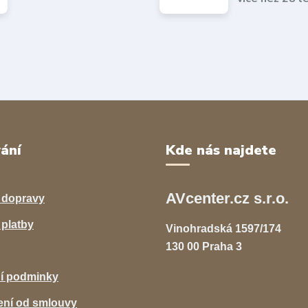
ání
Kde nás najdete
AVcenter.cz s.r.o.
 dopravy
platby
Vinohradská 1597/174
130 00 Praha 3
í podminky
ní od smlouvy