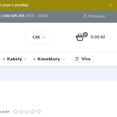
jsou v prodeji
 | 604 605 355
(8:00 - 20:00)
Přihlášení
0
0,00 Kč
CZK
Více
Kabely
Konektory
odukt