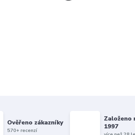
Založeno 
Ověřeno zákazníky
1997
570+ recenzí
více než 28 l