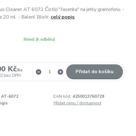
us Cleaner AT 6072 Čistící "řasenka" na jehly gramofonu. -
na 20 ml - Balení: Blistr.
celý popis
ihned (k odběru)
00 Kč
/
ks
Přidat do košíku
Kč
bez DPH
AT-6072
EAN kód:
4250013760729
ogis
Hlídat cenu / dostupnost