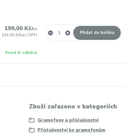
199,00 Kč
/
ks
Přidat do košíku
164,46 Kč
bez DPH
ihned (k odběru)
Zboží zařazeno v kategoriích
Gramofony a příslušenství
Příslušenství ke gramofonům