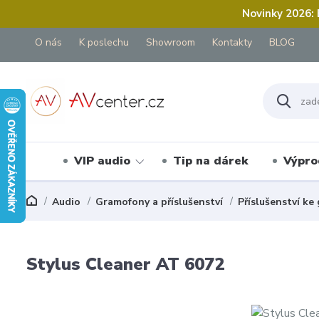
Novinky 2026:
O nás
K poslechu
Showroom
Kontakty
BLOG
VIP audio
Tip na dárek
Výpro
Audio
Gramofony a příslušenství
Příslušenství k
Stylus Cleaner AT 6072