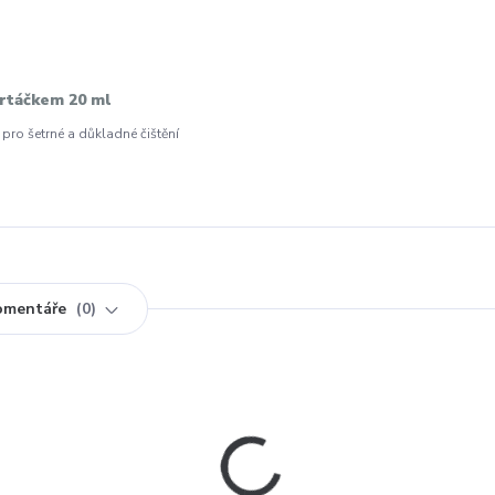
artáčkem 20 ml
pro šetrné a důkladné čištění
omentáře
0