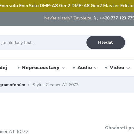
 Eversolo EverSolo DMP-A8 Gen2 DMP-A8 Gen2 Master Edition 
Nevíte si rady? Zavolejte.
+420 737 123 775
Hledat
dej
Reprosoustavy
Audio
Video
e gramofonům
Stylus Cleaner AT 6072
Ohodnotit pr