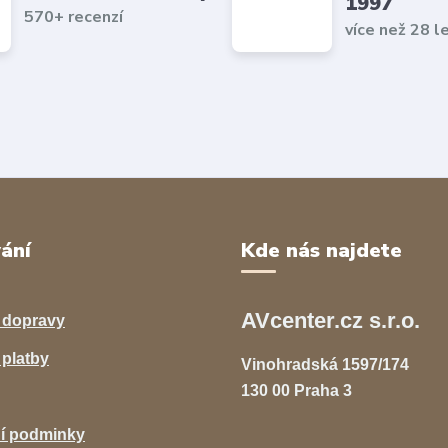
1997
570+ recenzí
více než 28 l
ání
Kde nás najdete
AVcenter.cz s.r.o.
 dopravy
platby
Vinohradská 1597/174
130 00 Praha 3
í podminky