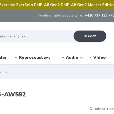
 Eversolo EverSolo DMP-A8 Gen2 DMP-A8 Gen2 Master Edition 
Nevíte si rady? Zavolejte.
+420 737 123 775
Hledat
dej
Reprosoustavy
Audio
Video
W592
NS-AW592
Ohodnotit pr