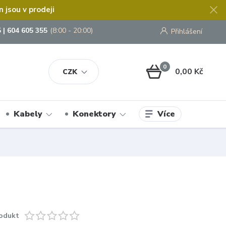
jsou v prodeji
 | 604 605 355
(8:00 - 20:00)
Přihlášení
0
0,00 Kč
CZK
Více
Kabely
Konektory
odukt