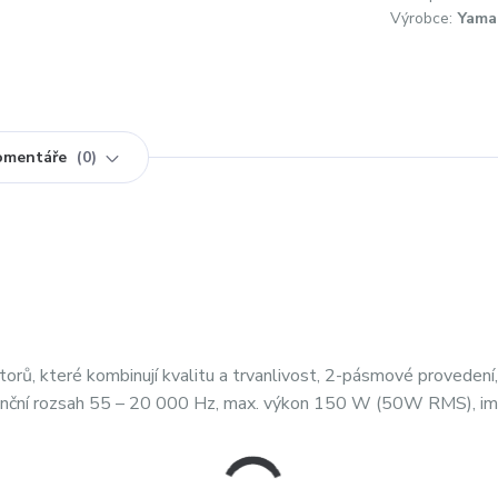
Výrobce:
Yama
omentáře
0
orů, které kombinují kvalitu a trvanlivost, 2-pásmové provedení
nční rozsah 55 – 20 000 Hz, max. výkon 150 W (50W RMS), i