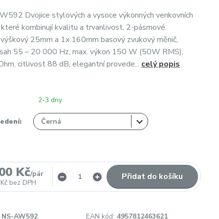
592 Dvojice stylových a vysoce výkonných venkovních
 které kombinují kvalitu a trvanlivost, 2-pásmové
x výškový 25mm a 1x 160mm basový zvukový měnič,
ozsah 55 – 20 000 Hz, max. výkon 150 W (50W RMS),
hm, citlivost 88 dB, elegantní provede...
celý popis
2-3 dny
edení:
,00 Kč
/
pár
Přidat do košíku
 Kč
bez DPH
NS-AW592
EAN kód:
4957812463621