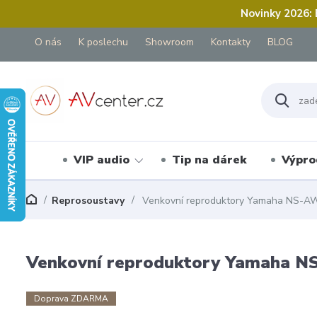
Novinky 2026:
O nás
K poslechu
Showroom
Kontakty
BLOG
VIP audio
Tip na dárek
Výpro
Reprosoustavy
Venkovní reproduktory Yamaha NS-A
Venkovní reproduktory Yamaha 
Doprava ZDARMA