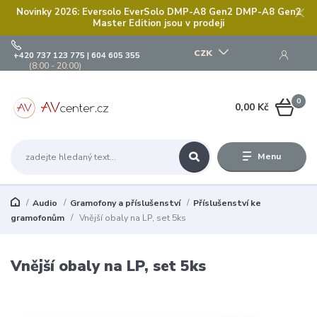
Novinky 2026: Eversolo EverSolo DMP-A8 Gen2 DMP-A8 Gen2
Master Edition jsou v prodeji
CZK
+420 737 123 775 | 604 605 355
(8:00 - 20:00)
0
0,00 Kč
Menu
Audio
Gramofony a příslušenství
Příslušenství ke
gramofonům
Vnější obaly na LP, set 5ks
Vnější obaly na LP, set 5ks