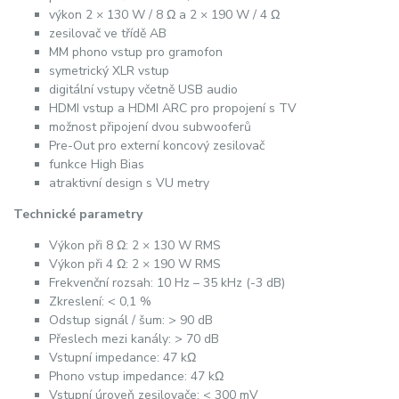
výkon 2 × 130 W / 8 Ω a 2 × 190 W / 4 Ω
zesilovač ve třídě AB
MM phono vstup pro gramofon
symetrický XLR vstup
digitální vstupy včetně USB audio
HDMI vstup a HDMI ARC pro propojení s TV
možnost připojení dvou subwooferů
Pre-Out pro externí koncový zesilovač
funkce High Bias
atraktivní design s VU metry
Technické parametry
Výkon při 8 Ω: 2 × 130 W RMS
Výkon při 4 Ω: 2 × 190 W RMS
Frekvenční rozsah: 10 Hz – 35 kHz (-3 dB)
Zkreslení: < 0,1 %
Odstup signál / šum: > 90 dB
Přeslech mezi kanály: > 70 dB
Vstupní impedance: 47 kΩ
Phono vstup impedance: 47 kΩ
Vstupní úroveň zesilovače: < 300 mV