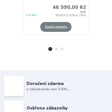
46 990,00 Kč
/
pár
2-3 dny
ihned (k odběr
38 834,71 Kč
bez DPH
Zvolit variantu
Z
Doručení zdarma
u objednávek nad 2.500,-
Ověřeno zákazníky