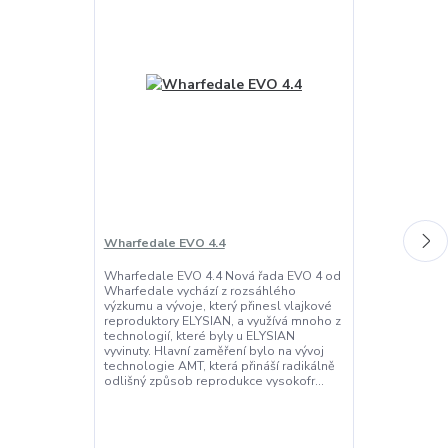
Wharfedale EVO 4.4
Bowers & Wilk
Wharfedale EVO 4.4 Nová řada EVO 4 od
Bowers & Wilk
Wharfedale vychází z rozsáhlého
je největší mod
výzkumu a vývoje, který přinesl vlajkové
pro větší místn
reproduktory ELYSIAN, a využívá mnoho z
Kombinuje nov
technologií, které byly u ELYSIAN
Titanium Dome
vyvinuty. Hlavní zaměření bylo na vývoj
transparentno
technologie AMT, která přináší radikálně
středotónovéh
odlišný způsob reprodukce vysokofr...
Continuum™ F
zvukuMístnost v
Sleva konč
22
dní
11
hod