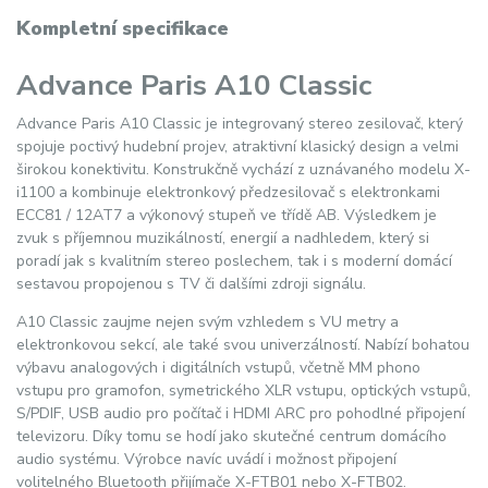
Kompletní specifikace
Advance Paris A10 Classic
Advance Paris A10 Classic je integrovaný stereo zesilovač, který
spojuje poctivý hudební projev, atraktivní klasický design a velmi
širokou konektivitu. Konstrukčně vychází z uznávaného modelu X-
i1100 a kombinuje elektronkový předzesilovač s elektronkami
ECC81 / 12AT7 a výkonový stupeň ve třídě AB. Výsledkem je
zvuk s příjemnou muzikálností, energií a nadhledem, který si
poradí jak s kvalitním stereo poslechem, tak i s moderní domácí
sestavou propojenou s TV či dalšími zdroji signálu.
A10 Classic zaujme nejen svým vzhledem s VU metry a
elektronkovou sekcí, ale také svou univerzálností. Nabízí bohatou
výbavu analogových i digitálních vstupů, včetně MM phono
vstupu pro gramofon, symetrického XLR vstupu, optických vstupů,
S/PDIF, USB audio pro počítač i HDMI ARC pro pohodlné připojení
televizoru. Díky tomu se hodí jako skutečné centrum domácího
audio systému. Výrobce navíc uvádí i možnost připojení
volitelného Bluetooth přijímače X-FTB01 nebo X-FTB02.