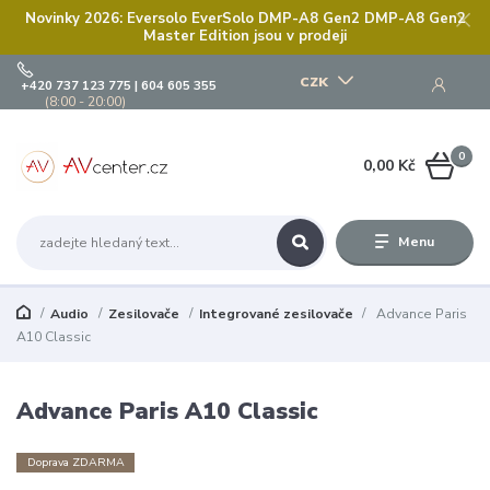
Novinky 2026: Eversolo EverSolo DMP-A8 Gen2 DMP-A8 Gen2
Master Edition jsou v prodeji
CZK
+420 737 123 775 | 604 605 355
(8:00 - 20:00)
0
0,00 Kč
Menu
Audio
Zesilovače
Integrované zesilovače
Advance Paris
A10 Classic
Advance Paris A10 Classic
Doprava ZDARMA