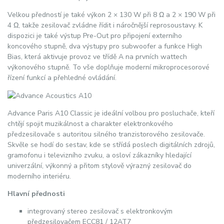
Velkou předností je také výkon 2 × 130 W při 8 Ω a 2 × 190 W při
4 Ω, takže zesilovač zvládne řídit i náročnější reprosoustavy. K
dispozici je také výstup Pre-Out pro připojení externího
koncového stupně, dva výstupy pro subwoofer a funkce High
Bias, která aktivuje provoz ve třídě A na prvních wattech
výkonového stupně. To vše doplňuje moderní mikroprocesorové
řízení funkcí a přehledné ovládání.
Advance Paris A10 Classic je ideální volbou pro posluchače, kteří
chtějí spojit muzikálnost a charakter elektronkového
předzesilovače s autoritou silného tranzistorového zesilovače.
Skvěle se hodí do sestav, kde se střídá poslech digitálních zdrojů,
gramofonu i televizního zvuku, a osloví zákazníky hledající
univerzální, výkonný a přitom stylově výrazný zesilovač do
moderního interiéru.
Hlavní přednosti
integrovaný stereo zesilovač s elektronkovým
předzesilovačem ECC81 / 12AT7