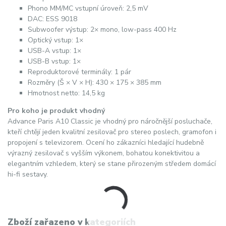
Phono MM/MC vstupní úroveň: 2,5 mV
DAC: ESS 9018
Subwoofer výstup: 2× mono, low-pass 400 Hz
Optický vstup: 1×
USB-A vstup: 1×
USB-B vstup: 1×
Reproduktorové terminály: 1 pár
Rozměry (Š × V × H): 430 × 175 × 385 mm
Hmotnost netto: 14,5 kg
Pro koho je produkt vhodný
Advance Paris A10 Classic je vhodný pro náročnější posluchače,
kteří chtějí jeden kvalitní zesilovač pro stereo poslech, gramofon i
propojení s televizorem. Ocení ho zákazníci hledající hudebně
výrazný zesilovač s vyšším výkonem, bohatou konektivitou a
elegantním vzhledem, který se stane přirozeným středem domácí
hi-fi sestavy.
Zboží zařazeno v kategoriích