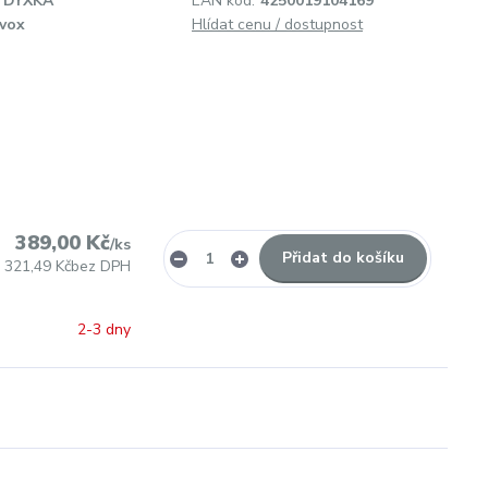
DYXKA
EAN kód:
4250019104169
vox
Hlídat cenu / dostupnost
389,00 Kč
/
ks
Přidat do košíku
321,49 Kč
bez DPH
2-3 dny