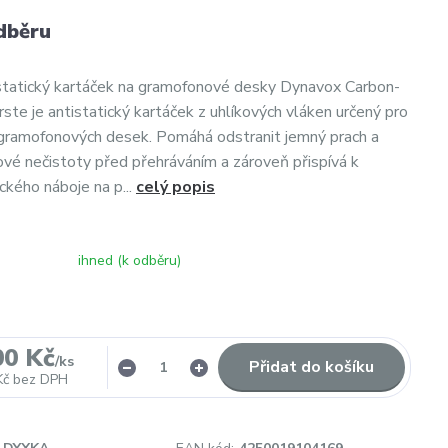
dběru
statický kartáček na gramofonové desky Dynavox Carbon-
ste je antistatický kartáček z uhlíkových vláken určený pro
 gramofonových desek. Pomáhá odstranit jemný prach a
vé nečistoty před přehráváním a zároveň přispívá k
ckého náboje na p...
celý popis
ihned (k odběru)
00 Kč
/
ks
Přidat do košíku
Kč
bez DPH