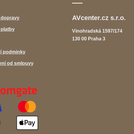
AVcenter.cz s.r.o.
 dopravy
platby
Vinohradská 1597/174
130 00 Praha 3
í podminky
ní od smlouvy