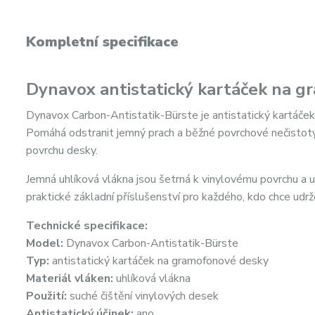
Kompletní specifikace
Dynavox antistatický kartáček na 
Dynavox Carbon-Antistatik-Bürste je antistatický kartáček
Pomáhá odstranit jemný prach a běžné povrchové nečistoty
povrchu desky.
Jemná uhlíková vlákna jsou šetrná k vinylovému povrchu a 
praktické základní příslušenství pro každého, kdo chce ud
Technické specifikace:
Model:
Dynavox Carbon-Antistatik-Bürste
Typ:
antistatický kartáček na gramofonové desky
Materiál vláken:
uhlíková vlákna
Použití:
suché čištění vinylových desek
Antistatický účinek:
ano