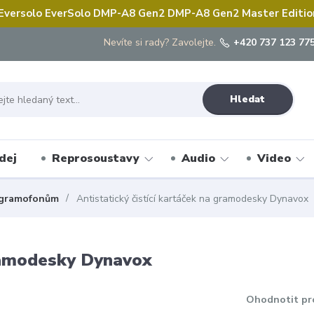
 Eversolo EverSolo DMP-A8 Gen2 DMP-A8 Gen2 Master Edition 
Nevíte si rady? Zavolejte.
+420 737 123 775
Hledat
dej
Reprosoustavy
Audio
Video
e gramofonům
Antistatický čistící kartáček na gramodesky Dynavox
gramodesky Dynavox
Ohodnotit pr