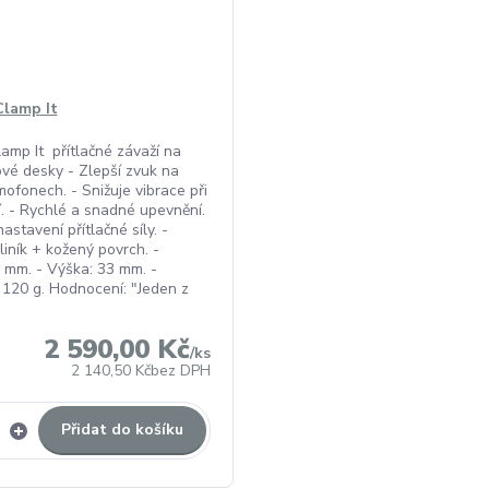
Clamp It
lamp It přítlačné závaží na
vé desky - Zlepší zvuk na
ofonech. - Snižuje vibrace při
. - Rychlé a snadné upevnění.
astavení přítlačné síly. -
liník + kožený povrch. -
 mm. - Výška: 33 mm. -
120 g. Hodnocení: "Jeden z
2 590,00 Kč
/
ks
2 140,50 Kč
bez DPH
Přidat do košíku