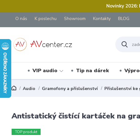
Novinky 2026:
O nás
K poslechu
Showroom
Kontakty
BLOG
VIP audio
Tip na dárek
Výpro
Audio
Gramofony a příslušenství
Příslušenství k
Antistatický čistící kartáček na 
TOP produkt