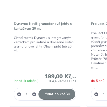
Dynavox čistič gramofonové jehly s
Pro-Ject 
kartáčkem 20 ml
Pro-Ject C
gramofono
Čisticí roztok Dynavox s integrovaným
všech gram
kartáčkem pro šetrné a důkladné čištění
přehrávání
gramofonové jehly. Objem přibližně 20
- Snadné n
ml.
Materiál: h
Průměr: 78
Hmotnost: 
mn...
199,00 Kč
/
ks
ihned (k odběru)
do 5 dnů
164,46 Kč
bez DPH
Přidat do košíku