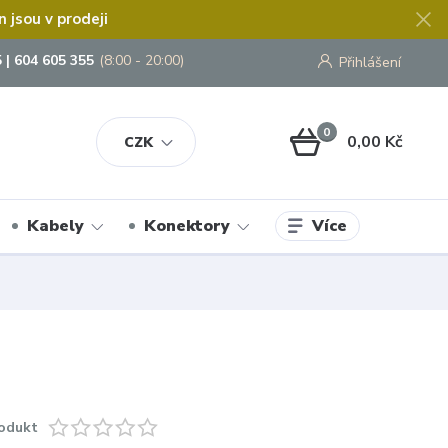
jsou v prodeji
 | 604 605 355
(8:00 - 20:00)
Přihlášení
0
0,00 Kč
CZK
Více
Kabely
Konektory
odukt