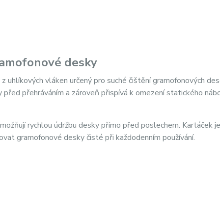
gramofonové desky
 z uhlíkových vláken určený pro suché čištění gramofonových des
 před přehráváním a zároveň přispívá k omezení statického nábo
umožňují rychlou údržbu desky přímo před poslechem. Kartáček j
ržovat gramofonové desky čisté při každodenním používání.