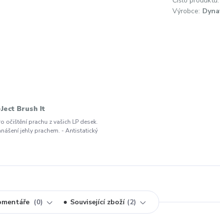
Číslo produktu:
Výrobce:
Dyna
Ject Brush It
ro očištění prachu z vašich LP desek.
anášení jehly prachem. - Antistatický
omentáře
0
Související zboží
2