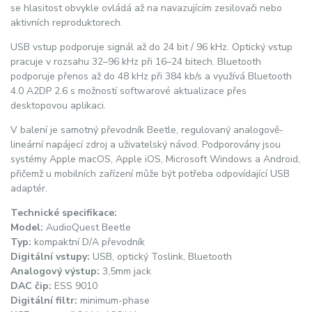
se hlasitost obvykle ovládá až na navazujícím zesilovači nebo
aktivních reproduktorech.
USB vstup podporuje signál až do 24 bit / 96 kHz. Optický vstup
pracuje v rozsahu 32–96 kHz při 16–24 bitech. Bluetooth
podporuje přenos až do 48 kHz při 384 kb/s a využívá Bluetooth
4.0 A2DP 2.6 s možností softwarové aktualizace přes
desktopovou aplikaci.
V balení je samotný převodník Beetle, regulovaný analogově-
lineární napájecí zdroj a uživatelský návod. Podporovány jsou
systémy Apple macOS, Apple iOS, Microsoft Windows a Android,
přičemž u mobilních zařízení může být potřeba odpovídající USB
adaptér.
Technické specifikace:
Model:
AudioQuest Beetle
Typ:
kompaktní D/A převodník
Digitální vstupy:
USB, optický Toslink, Bluetooth
Analogový výstup:
3,5mm jack
DAC čip:
ESS 9010
Digitální filtr:
minimum-phase