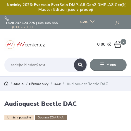
Novinky 2026: Eversolo EverSolo DMP-A8 Gen2 DMP-A8 Gen2
Master Edition jsou v prodeji
CZK
+420 737 123 775 | 604 605 355
(8:00 - 20:00)
0
0,00 Kč
Menu
Audio
Převodniky
DAc
Audioquest Beetle DAC
Audioquest Beetle DAC
U nás k poslechu
Doprava ZDARMA