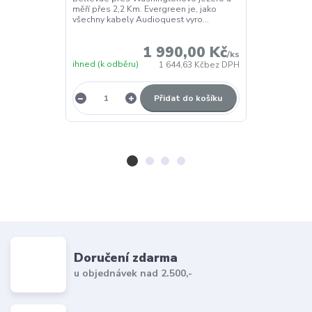
měří přes 2,2 Km. Evergreen je, jako
reprosoustava
všechny kabely Audioquest vyro...
komponentem 
vstupů. Typicky
1 990,00 Kč
/
ks
ihned (k odběru)
ihned (k odběr
1 644,63 Kč
bez DPH
Přidat do košíku
Doručení zdarma
u objednávek nad 2.500,-