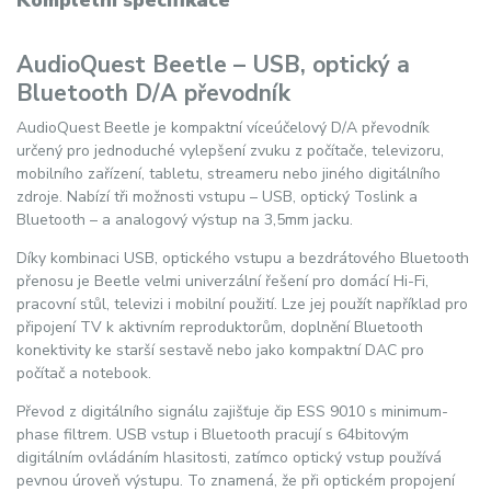
AudioQuest Beetle – USB, optický a
Bluetooth D/A převodník
AudioQuest Beetle je kompaktní víceúčelový D/A převodník
určený pro jednoduché vylepšení zvuku z počítače, televizoru,
mobilního zařízení, tabletu, streameru nebo jiného digitálního
zdroje. Nabízí tři možnosti vstupu – USB, optický Toslink a
Bluetooth – a analogový výstup na 3,5mm jacku.
Díky kombinaci USB, optického vstupu a bezdrátového Bluetooth
přenosu je Beetle velmi univerzální řešení pro domácí Hi-Fi,
pracovní stůl, televizi i mobilní použití. Lze jej použít například pro
připojení TV k aktivním reproduktorům, doplnění Bluetooth
konektivity ke starší sestavě nebo jako kompaktní DAC pro
počítač a notebook.
Převod z digitálního signálu zajišťuje čip ESS 9010 s minimum-
phase filtrem. USB vstup i Bluetooth pracují s 64bitovým
digitálním ovládáním hlasitosti, zatímco optický vstup používá
pevnou úroveň výstupu. To znamená, že při optickém propojení