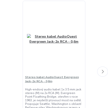
Stereo kabel AudioQuest Evergreen
Stereo kabel
Jack-2x RCA - 0,6m
Tower - 1m
High-endový audio kabel 1x 3.5 mm jack
AudioQuest To
stereo (M) na 2x RCA (M). Evergreen
RCA AudioQue
Point Floathing Bridge, otevřen v roce
RCA je analog
1963, je nejdelší plovoucí most na světě.
pro propojení 
Propojuje Seattle, Washington s oblastí
sluchátkovým
Bellevue přes Washingtonovo jezero a
se zesilovačem