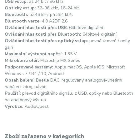
USB vstup:
až 24 bit / 96 kHz
Optický vstup:
32–96 kHz, 16–24 bit
Bluetooth:
až 48 kHz při 384 kb/s
Bluetooth verze:
4.0 A2DP 2.6
Ovládání hlasitosti přes USB:
64bitové digitální
Ovládání hlasitosti přes Bluetooth:
64bitové digitální
Ovládání hlasitosti přes optický vstup:
pevná úroveň / unity
gain
Maximální výstupní napětí:
1,35 V
Mikrokontrolér:
Microchip MX Series
Podporované systémy:
Apple macOS, Apple iOS, Microsoft
Windows 7 / 8.1 / 10, Android
Obsah balení:
Beetle DAC, regulovaný analogově-lineární
napájecí zdroj, návod
Použití:
převod digitálního signálu z USB, optiky nebo Bluetooth
na analogový výstup
Výrobce:
AudioQuest
Zboží zařazeno v kategoriích