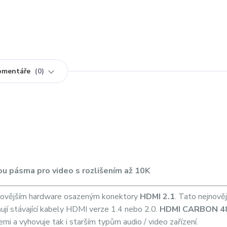
omentáře
0
u pásma pro video s rozlišením až 10K
jnovějším hardware osazeným konektory
HDMI 2.1
. Tato nejnověj
ují stávající kabely HDMI verze 1.4 nebo 2.0.
HDMI CARBON 4
i a vyhovuje tak i starším typům audio / video zařízení.