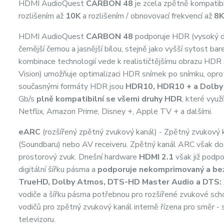
HDMI AudioQuest
CARBON 48
je zcela zpětně kompatibi
rozlišením až
10K
a rozlišením / obnovovací frekvencí až
8K
HDMI AudioQuest
CARBON 48
podporuje HDR (vysoký d
černější černou a jasnější bílou, stejně jako vyšší sytost b
kombinace technologií vede k realističtějšímu obrazu HD
Vision) umožňuje optimalizaci HDR snímek po snímku, opro
současnými formáty HDR jsou
HDR10, HDR10 + a Dolby 
Gb/s
plně kompatibilní se všemi druhy HDR
, které vyu
Netflix, Amazon Prime, Disney +, Apple TV + a dalšími.
eARC
(rozšířený zpětný zvukový kanál) - Zpětný zvukový
(Soundbaru) nebo AV receiveru. Zpětný kanál ARC však d
prostorový zvuk. Dnešní hardware
HDMI 2.1
však již podp
digitální šířku pásma a
podporuje nekomprimovaný a bez
TrueHD, Dolby Atmos, DTS-HD Master Audio a DTS:
vodiče a šířku pásma potřebnou pro rozšířené zvukové sc
vodičů pro zpětný zvukový kanál interně řízena pro směr -
televizoru.