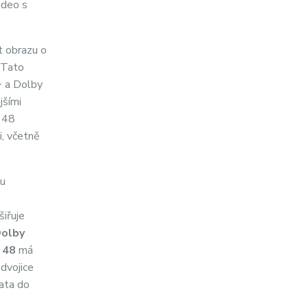
ideo s
 obrazu o
. Tato
+ a Dolby
jšími
i 48
i, včetně
lu
šiřuje
olby
48
má
 dvojice
data do