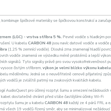
kombinuje špičkové materiály se špičkovou konstrukcí a zaručuje 
rnem (LGC) - vrstva stříbra 5 %.
Pevné vodiče s hladkým po
 rušení. U kabelu
CARBON 48
jsou navíc datové vodiče a vodiče 
íbra
(1,25 % zemnící vodiče). Dlouhá zrna znamenají hladší povrc
 povrch vodiče znamená ve výsledku méně problémů a lepší výkon
nčních signálů. Tyto signály právě pro svou vysokofrekvenčnost pu
 vysoce čistým stříbrem,
výkon je velmi blízko výkonu kabelu
 kabelu měděnému. Jedná se o neuvěřitelně cenově přijatelný způ
ých vodičů je zvláště patrný na zvukových kvalitách kabelu.
ogií AudioQuest pro účinný rozptyl šumu a omezení nežádoucích 
 kabel dostatečně chránit před stále častějšími účinky Wi-Fi
i rozptylu šumu je u kabelu
CARBON 48
každý ze 4 párů FRL a 
 má všech 19 vodičů řízený směr, aby se minimalizoval nežádoucí