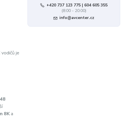
+420 737 123 775 | 604 605 355
(8:00 - 20:00)
info@avcenter.cz
vodičů je
48
ší
ím 8K
a