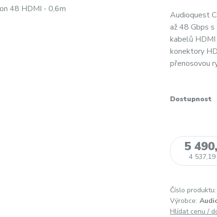
Audioquest C
až 48 Gbps s 
kabelů HDMI 4
konektory HDM
přenosovou ry
Dostupnost
5 490
4 537,19
Číslo produktu:
Výrobce:
Audi
Hlídat cenu / 