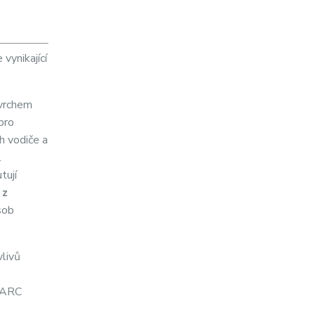
vynikající
vrchem
pro
h vodiče a
.
tují
 z
sob
vlivů
eARC