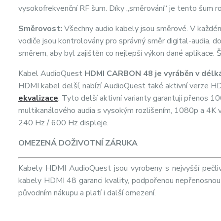
vysokofrekvenční RF šum. Díky „směrování“ je tento šum r
Směrovost:
Všechny audio kabely jsou směrové. V každém 
vodiče jsou kontrolovány pro správný směr digital-audia
směrem, aby byl zajištěn co nejlepší výkon dané aplikace. 
Kabel AudioQuest
HDMI CARBON 48 je vyráběn v délkách
HDMI kabel delší, nabízí AudioQuest také aktivní verze HDM
ekvalizace
. Tyto delší aktivní varianty garantují přenos
multikanálového audia s vysokým rozlišením, 1080p a 4K 
240 Hz / 600 Hz displeje.
OMEZENÁ DOŽIVOTNÍ ZÁRUKA
Kabely HDMI AudioQuest jsou vyrobeny s nejvyšší pečlivo
kabely HDMI 48 garanci kvality, podpořenou nepřenosnou 
původním nákupu a platí i další omezení.