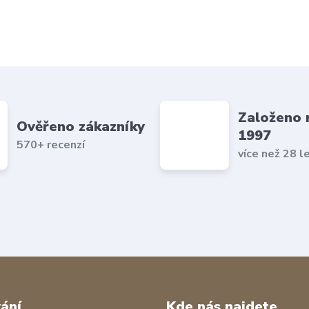
Založeno 
Ověřeno zákazníky
1997
570+ recenzí
více než 28 l
ání
Kde nás najdete