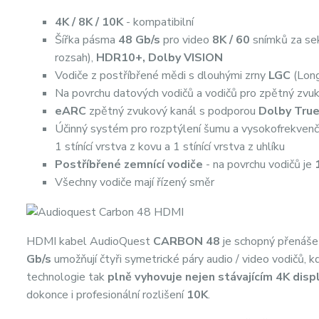
4K / 8K / 10K
- kompatibilní
Šířka pásma
48 Gb/s
pro video
8K / 60
snímků za se
rozsah),
HDR10+, Dolby VISION
Vodiče z postříbřené
mědi s dlouhými zrny
LGC
(Long
Na povrchu datových vodičů a vodičů pro zpětný zvu
eARC
zpětný zvukový kanál s podporou
Dolby Tru
Účinný systém pro rozptýlení šumu a vysokofrekvenčn
1 stínící vrstva z kovu a 1 stínící vrstva z uhlíku
Postříbřené zemnící vodiče
- na povrchu vodičů je
Všechny vodiče mají řízený směr
HDMI kabel AudioQuest
CARBON 48
je schopný přenáše
Gb/s
umožňují čtyři symetrické páry audio / video vodičů, k
technologie tak
plně vyhovuje nejen stávajícím 4K disp
dokonce i profesionální rozlišení
10K
.