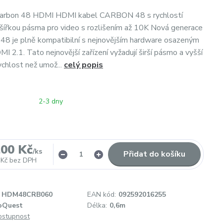
arbon 48 HDMI HDMI kabel CARBON 48 s rychlostí
šířkou pásma pro video s rozlišením až 10K Nová generace
8 je plně kompatibilní s nejnovějším hardware osazeným
I 2.1. Tato nejnovější zařízení vyžadují širší pásmo a vyšší
chlost než umož...
celý popis
2-3 dny
,00 Kč
/
ks
Přidat do košíku
 Kč
bez DPH
HDM48CRB060
EAN kód:
092592016255
oQuest
Délka:
0,6m
dostupnost