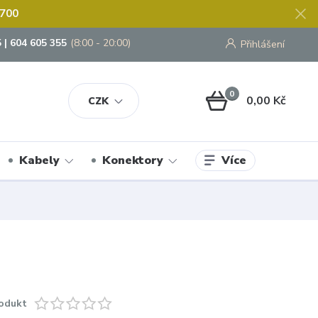
 700
 | 604 605 355
(8:00 - 20:00)
Přihlášení
0
0,00 Kč
CZK
Více
Kabely
Konektory
odukt