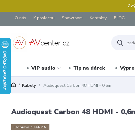
Zvý
O nás
K poslechu
Showroom
Kontakty
BLOG
VIP audio
Tip na dárek
Výpro
Kabely
Audioquest Carbon 48 HDMI - 0,6m
Audioquest Carbon 48 HDMI - 0,6
Doprava ZDARMA