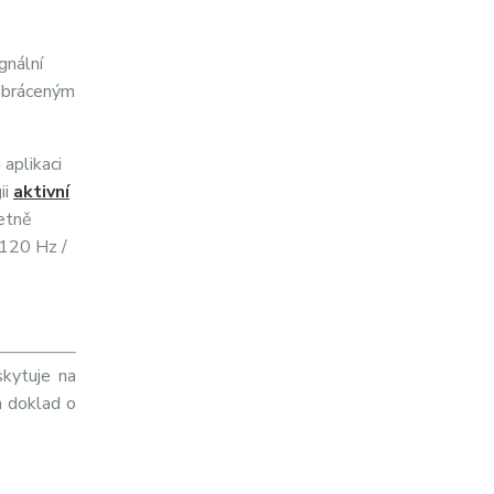
gnální
 obráceným
aplikaci
ii
aktivní
četně
 120 Hz /
skytuje na
n doklad o