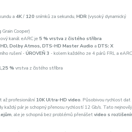
kundu
a
4K
/
120
snímků za sekundu,
HDR
(vysoký dynamický
 Grain Cooper)
kový kanál eARC je
5 %
vrstva z čistého stříbra
eHD, Dolby Atmos, DTS-HD Master Audio
a
DTS: X
ího rušení -
ÚROVEŇ 3
- kolem každého ze 4 párů FRL a eARC 
1,25 %
vrstva z čistého stříbra
t až profesionální
10K Ultra-HD video
. Působivou rychlost dat
dy každý pár je schopný přenosu rychlostí 12 Gb/s. Tato nejnověj
lejům
, ale je schopná bez problémů přenášet
video s rozlišen