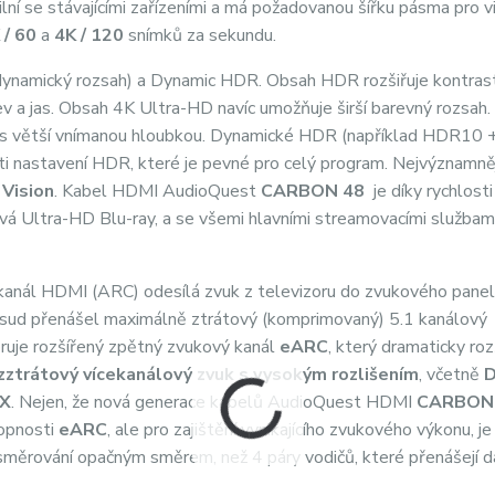
lní se stávajícími zařízeními a má požadovanou šířku pásma pro v
/ 60
a
4K / 120
snímků za sekundu.
ynamický rozsah) a Dynamic HDR. Obsah HDR rozšiřuje kontrast
arev a jas. Obsah 4K Ultra-HD navíc umožňuje širší barevný rozsah
R s větší vnímanou hloubkou. Dynamické HDR (například HDR10 
ti nastavení HDR, které je pevné pro celý program. Nejvýznamně
Vision
. Kabel HDMI AudioQuest
CARBON
48
je díky rychlost
žívá Ultra-HD Blu-ray, a se všemi hlavními streamovacími službam
 kanál HDMI (ARC) odesílá zvuk z televizoru do zvukového pane
osud přenášel maximálně ztrátový (komprimovaný) 5.1 kanálový
oruje rozšířený zpětný zvukový kanál
eARC
, který dramaticky roz
ztrátový vícekanálový zvuk s vysokým rozlišením
, včetně
D
 X
. Nejen, že nová generace kabelů AudioQuest HDMI
CARBON
hopnosti
eARC
, ale pro zajištění vynikajícího zvukového výkonu, je
 směrování opačným směrem, než 4 páry vodičů, které přenášejí 