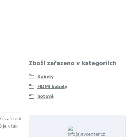
Zboží zařazeno v kategoriích
Kabely
HDMI kabely
hotové
ší zařízení
8
je však