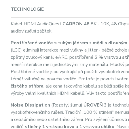
TECHNOLOGIE
Kabel HDMI AudioQuest
CARBON
48
8K - 10K, 48 Gbps, 
audiovizuální zážitek.
Postříbřené vodiče s tuhým jádrem z mědi s dlouhým z
(LGC) eliminují interakce mezi vlákny a jitter - běžné zdroje
zpětný zvukový kanál eARC, postříbřené
5 % vrstvou stř
menší interakce mezi jednotlivými zrny materiálu. Hladký
Postříbřené vodiče jsou vynikající při použití vysokofrekve
téměř výlučně na povrchu vodiče. Protože je povrch tvořen
čistého stříbra
, ale cena takového kabelu se blíží spíše
výroby velmi kvalitních HDMI kabelů. Vliv takto postříbřen
Noise Dissipation
(Rozptyl šumu)
ÚROVEŇ 3
je technol
vysokofrekvenčního rušení. Tradiční „100 % stínění“ nemusí
a celulárního nebo satelitního záření. Pro zvýšení účinnost
vodíčů
stíněný 1 vrstvou kovu a 1 vrstvou uhlíku
. Navíc