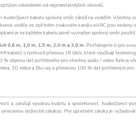
ozptýlen odvedením od nejzranitelnějších obvodů.
AudioQuest kabelu správný směr záleží na vodičích. Všechny si
, dokonce vodiče ve zpětném zvukovém kanálu eARC jsou vedeny
Šipkami je na každém kabelu jasně vyznačen správný směr použití.
 0,6 m, 1,0 m, 1,5 m, 2,0 m a 3,0 m.
Potřebujete-li pro svou 
I kabelů s rychlostí přenosu 18 Gb/s, které využívají technolog
 100 % objemu dat potřebného pro všechny audio / video funkce v
videa, 3D videa a Blu-ray a přenesou 100 % dat potřebných pro
stí a zaručují vysokou kvalitu a spolehlivost. AudioQuest po
omezenou doživotní zárukou. Pro uplatnění záruky je vyžadová