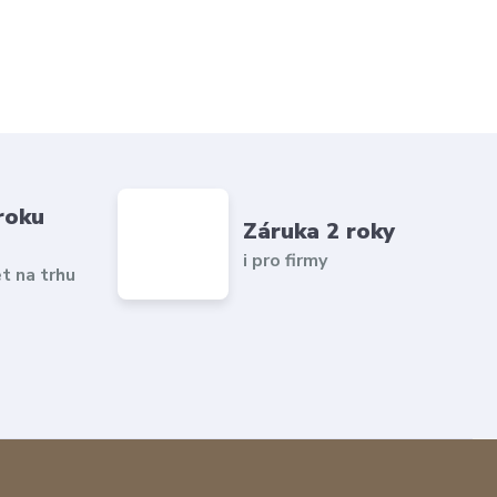
roku
Záruka 2 roky
i pro firmy
et na trhu