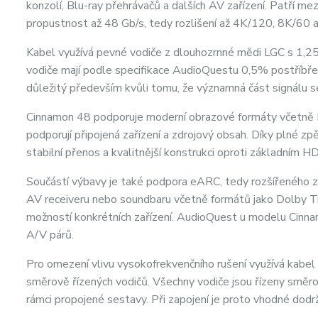
konzolí, Blu-ray přehrávačů a dalších AV zařízení. Patří m
propustnost až 48 Gb/s, tedy rozlišení až 4K/120, 8K/60 a
Kabel využívá pevné vodiče z dlouhozrnné mědi LGC s 1,25
vodiče mají podle specifikace AudioQuestu 0,5% postříbřen
důležitý především kvůli tomu, že významná část signálu se 
Cinnamon 48 podporuje moderní obrazové formáty včetně
podporují připojená zařízení a zdrojový obsah. Díky plné zpě
stabilní přenos a kvalitnější konstrukci oproti základním 
Součástí výbavy je také podpora eARC, tedy rozšířeného 
AV receiveru nebo soundbaru včetně formátů jako Dolby
možností konkrétních zařízení. AudioQuest u modelu Cinna
A/V párů.
Pro omezení vlivu vysokofrekvenčního rušení využívá kabel
směrově řízených vodičů. Všechny vodiče jsou řízeny smě
rámci propojené sestavy. Při zapojení je proto vhodné dodr