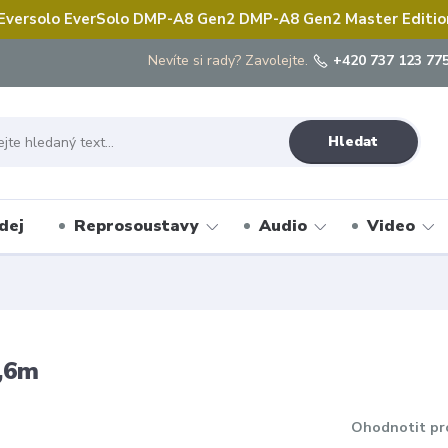
 Eversolo EverSolo DMP-A8 Gen2 DMP-A8 Gen2 Master Edition 
Nevíte si rady? Zavolejte.
+420 737 123 775
Hledat
dej
Reprosoustavy
Audio
Video
,6m
Ohodnotit pr