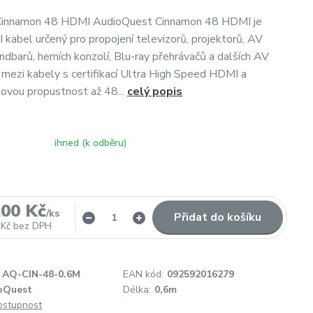
Cinnamon 48 HDMI AudioQuest Cinnamon 48 HDMI je
I kabel určený pro propojení televizorů, projektorů, AV
ndbarů, herních konzolí, Blu-ray přehrávačů a dalších AV
í mezi kabely s certifikací Ultra High Speed HDMI a
ovou propustnost až 48...
celý popis
ihned (k odběru)
,00 Kč
/
ks
Přidat do košíku
 Kč
bez DPH
AQ-CIN-48-0.6M
EAN kód:
092592016279
oQuest
Délka:
0,6m
dostupnost