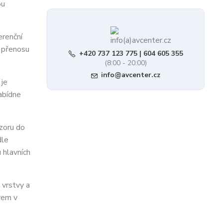
ou
erenční
o přenosu
+420 737 123 775 | 604 605 355
(8:00 - 20:00)
info@avcenter.cz
je
nabídne
zoru do
dle
 hlavních
 vrstvy a
rem v