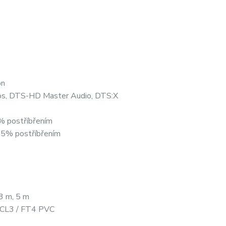
on
s, DTS-HD Master Audio, DTS:X
% postříbřením
25% postříbřením
 3 m, 5 m
 CL3 / FT4 PVC