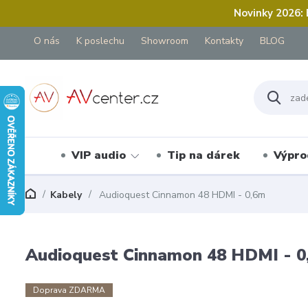
Novinky 2026:
O nás
K poslechu
Showroom
Kontakty
BLOG
VIP audio
Tip na dárek
Výpro
Kabely
Audioquest Cinnamon 48 HDMI - 0,6m
Audioquest Cinnamon 48 HDMI - 0
Doprava ZDARMA