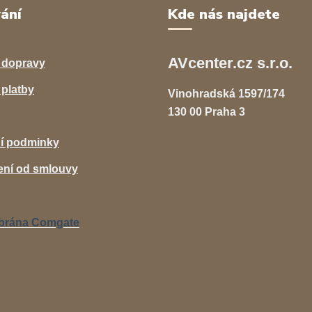
ání
Kde nás najdete
AVcenter.cz s.r.o.
 dopravy
platby
Vinohradská 1597/174
130 00 Praha 3
í podminky
ní od smlouvy