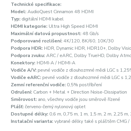
Technické specifikace:
Model:
AudioQuest Cinnamon 48 HDMI
Typ:
digitální HDMI kabel
HDMI kategorie:
Ultra High Speed HDMI
Maximální datová propustnost:
48 Gb/s
Podporované rozlišení:
4K/120, 8K/60, 10K/30
Podpora HDR:
HDR, Dynamic HDR, HDR10+, Dolby Visi
Podpora zvuku:
ARC / eARC, Dolby TrueHD, Dolby Atmo
Konektory:
HDMI-A / HDMI-A
Vodiče A/V:
pevné vodiče z dlouhozrnné mědi LGC s 1,25
Vodiče eARC:
pevné vodiče z dlouhozrnné mědi LGC s 1,
Zemní referenční vodiče:
0,5% postříbření
Odrušení:
Carbon + Metal + Direction Noise-Dissipation
Směrovost:
ano, všechny vodiče jsou směrově řízené
Plášť:
červeno-černý nylonový oplet
Dostupné délky:
0,6 m, 0,75 m, 1 m, 1,5 m, 2 m, 2,25 m,
Instalační varianta:
vybrané délky také s pláštěm CMG /