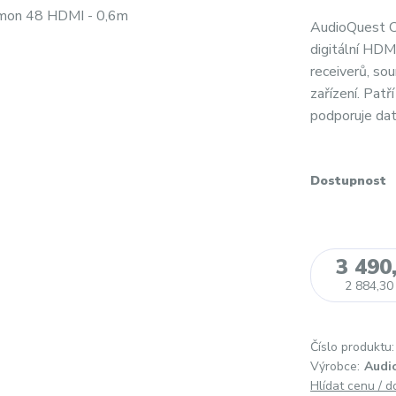
AudioQuest 
digitální HDM
receiverů, sou
zařízení. Patř
podporuje dat
Dostupnost
3 490
2 884,30
Číslo produktu:
Výrobce:
Audi
Hlídat cenu / 