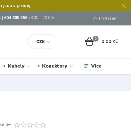
jsou v prodeji
 | 604 605 355
(8:00 - 20:00)
Přihlášení
0
0,00 Kč
CZK
Více
Kabely
Konektory
odukt