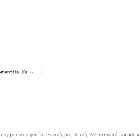
omentáře
0
ý pro propojení televizorů, projektorů, AV receiverů, soundbarů