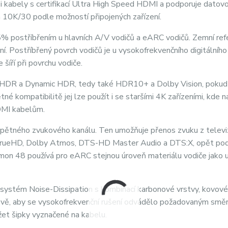
ezi kabely s certifikací Ultra High Speed HDMI a podporuje datov
 10K/30 podle možností připojených zařízení.
% postříbřením u hlavních A/V vodičů a eARC vodičů. Zemní ref
í. Postříbřený povrch vodičů je u vysokofrekvenčního digitálníh
šíří při povrchu vodiče.
 HDR a Dynamic HDR, tedy také HDR10+ a Dolby Vision, pokud 
tné kompatibilitě jej lze použít i se staršími 4K zařízeními, kde 
HDMI kabelům.
zpětného zvukového kanálu. Ten umožňuje přenos zvuku z televi
 TrueHD, Dolby Atmos, DTS-HD Master Audio a DTS:X, opět po
mon 48 používá pro eARC stejnou úroveň materiálu vodiče jako u
 systém Noise-Dissipation s kombinací karbonové vrstvy, kovové
rově, aby se vysokofrekvenční rušení odvádělo požadovaným smě
žet šipky vyznačené na kabelu.