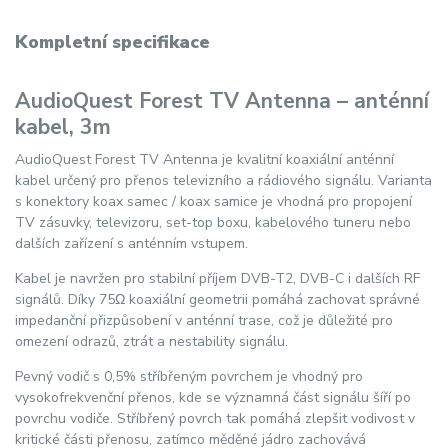
Kompletní specifikace
AudioQuest Forest TV Antenna – anténní
kabel, 3m
AudioQuest Forest TV Antenna je kvalitní koaxiální anténní
kabel určený pro přenos televizního a rádiového signálu. Varianta
s konektory koax samec / koax samice je vhodná pro propojení
TV zásuvky, televizoru, set-top boxu, kabelového tuneru nebo
dalších zařízení s anténním vstupem.
Kabel je navržen pro stabilní příjem DVB-T2, DVB-C i dalších RF
signálů. Díky 75Ω koaxiální geometrii pomáhá zachovat správné
impedanční přizpůsobení v anténní trase, což je důležité pro
omezení odrazů, ztrát a nestability signálu.
Pevný vodič s 0,5% stříbřeným povrchem je vhodný pro
vysokofrekvenční přenos, kde se významná část signálu šíří po
povrchu vodiče. Stříbřený povrch tak pomáhá zlepšit vodivost v
kritické části přenosu, zatímco měděné jádro zachovává