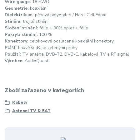
Wire gauge:
18 AWG
Geometrie:
koaxiální
Dielektrikum:
pěnový polyetylen / Hard-Cell Foam
Stínění:
trojité stínění
Složení stínění:
fólie + 90% oplet + fólie
Pokrytí stínění:
100 %
Konektory:
celokovové pozlacené koaxiální konektory
Plášť:
tmavě šedý se zelenými pruhy
Použití:
TV anténa, DVB-T2, DVB-C, kabelová TV a RF signál
Výrobce:
AudioQuest
Zboží zařazeno v kategoriích
Kabely
Antenní TV & SAT