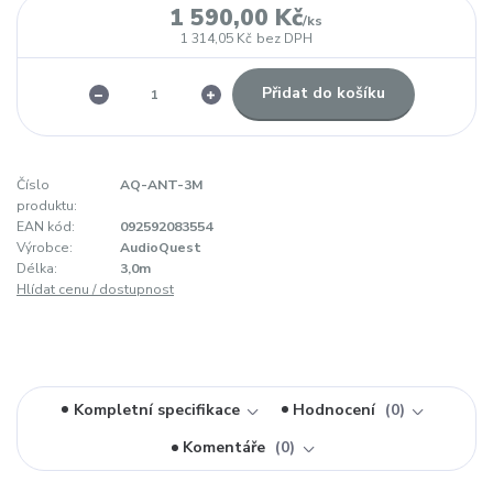
1 590,00 Kč
/
ks
1 314,05 Kč
bez DPH
Přidat do košíku
Číslo
AQ-ANT-3M
produktu:
EAN kód:
092592083554
Výrobce:
AudioQuest
Délka:
3,0m
Hlídat cenu / dostupnost
Kompletní specifikace
Hodnocení
0
Komentáře
0