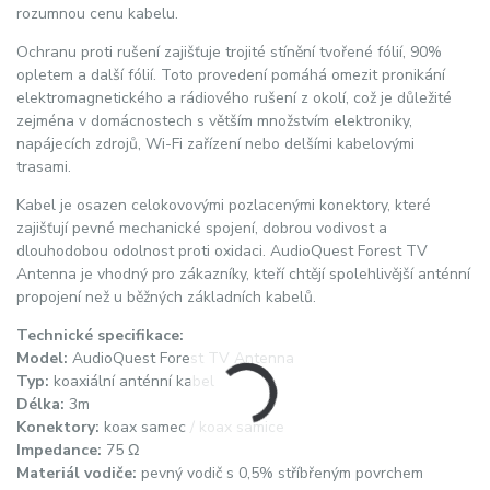
rozumnou cenu kabelu.
Ochranu proti rušení zajišťuje trojité stínění tvořené fólií, 90%
opletem a další fólií. Toto provedení pomáhá omezit pronikání
elektromagnetického a rádiového rušení z okolí, což je důležité
zejména v domácnostech s větším množstvím elektroniky,
napájecích zdrojů, Wi-Fi zařízení nebo delšími kabelovými
trasami.
Kabel je osazen celokovovými pozlacenými konektory, které
zajišťují pevné mechanické spojení, dobrou vodivost a
dlouhodobou odolnost proti oxidaci. AudioQuest Forest TV
Antenna je vhodný pro zákazníky, kteří chtějí spolehlivější anténní
propojení než u běžných základních kabelů.
Technické specifikace:
Model:
AudioQuest Forest TV Antenna
Typ:
koaxiální anténní kabel
Délka:
3m
Konektory:
koax samec / koax samice
Impedance:
75 Ω
Materiál vodiče:
pevný vodič s 0,5% stříbřeným povrchem