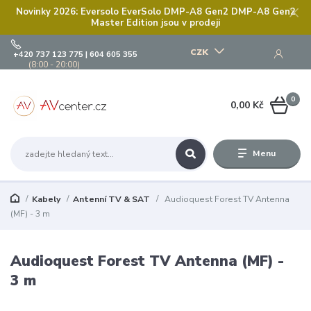
Novinky 2026: Eversolo EverSolo DMP-A8 Gen2 DMP-A8 Gen2
Master Edition jsou v prodeji
CZK
+420 737 123 775 | 604 605 355
(8:00 - 20:00)
0
0,00 Kč
Menu
Kabely
Antenní TV & SAT
Audioquest Forest TV Antenna
(MF) - 3 m
Audioquest Forest TV Antenna (MF) -
3 m