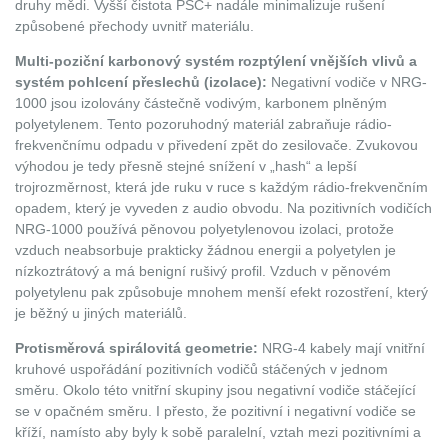
druhy mědi. Vyšší čistota PSC+ nadále minimalizuje rušení
způsobené přechody uvnitř materiálu.
Multi-poziční karbonový systém rozptýlení vnějších vlivů a
systém pohlcení přeslechů (izolace):
Negativní vodiče v NRG-
1000 jsou izolovány částečně vodivým, karbonem plněným
polyetylenem. Tento pozoruhodný materiál zabraňuje rádio-
frekvenčnímu odpadu v přivedení zpět do zesilovače. Zvukovou
výhodou je tedy přesně stejné snížení v „hash“ a lepší
trojrozměrnost, která jde ruku v ruce s každým rádio-frekvenčním
opadem, který je vyveden z audio obvodu. Na pozitivních vodičích
NRG-1000 používá pěnovou polyetylenovou izolaci, protože
vzduch neabsorbuje prakticky žádnou energii a polyetylen je
nízkoztrátový a má benigní rušivý profil. Vzduch v pěnovém
polyetylenu pak způsobuje mnohem menší efekt rozostření, který
je běžný u jiných materiálů.
Protisměrová spirálovitá geometrie:
NRG-4 kabely mají vnitřní
kruhové uspořádání pozitivních vodičů stáčených v jednom
směru. Okolo této vnitřní skupiny jsou negativní vodiče stáčející
se v opačném směru. I přesto, že pozitivní i negativní vodiče se
kříží, namísto aby byly k sobě paralelní, vztah mezi pozitivními a