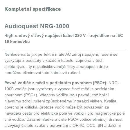
Kompletní specifikace
Audioquest NRG-1000
High-endový síťový napájecí kabel 230 V - trojvidlice na IEC
19 koncovku
Nehledě na to jak perfektní máte AC zdroj napájení, rušení se
vyskytuje z podstaty v každém kabelu, zejména v těch
splétaných. I ty nejsofistikovanější filtry a napájecí zdroje
nemůžou eliminovat toto kabelové rušení.
Pevné vodiče z mědi s perfektním povrchem (PSC+)
: NRG-
1000 vodiče jsou vyrobeny z vysoce čisté mědi s perfektním
povrchem (PSC+). Všechny vodiče jsou pevné, což brání
hlavnímu zdroji rušení způsobenému interakci vláken. Kvalita
povrchu je kritická, protože vodič může být považován za
naváděcí cestu pro elektrické pole ve vodiči i pro magnetické pole
vně vodiče. Úžasně hladké a čisté PSC+ vodiče eliminují drsnost
a zvyšují čistotu zvuku v porovnání s OFHC, OCC, 8N a dalšími