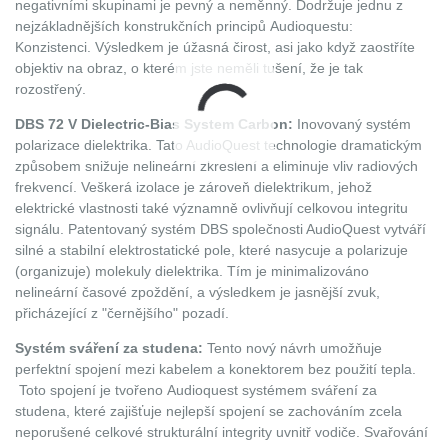
negativními skupinami je pevný a neměnný. Dodržuje jednu z
nejzákladnějších konstrukčních principů Audioquestu:
Konzistenci. Výsledkem je úžasná čirost, asi jako když zaostříte
objektiv na obraz, o kterém jste neměli tušení, že je tak
rozostřený.
DBS 72 V Dielectric-Bias System Carbon:
Inovovaný systém
polarizace dielektrika. Tato AudioQuest technologie dramatickým
způsobem snižuje nelineární zkreslení a eliminuje vliv radiových
frekvencí. Veškerá izolace je zároveň dielektrikum, jehož
elektrické vlastnosti také významně ovlivňují celkovou integritu
signálu. Patentovaný systém DBS společnosti AudioQuest vytváří
silné a stabilní elektrostatické pole, které nasycuje a polarizuje
(organizuje) molekuly dielektrika. Tím je minimalizováno
nelineární časové zpoždění, a výsledkem je jasnější zvuk,
přicházející z "černějšího" pozadí.
Systém sváření za studena:
Tento nový návrh umožňuje
perfektní spojení mezi kabelem a konektorem bez použití tepla.
Toto spojení je tvořeno Audioquest systémem sváření za
studena, které zajišťuje nejlepší spojení se zachováním zcela
neporušené celkové strukturální integrity uvnitř vodiče. Svařování