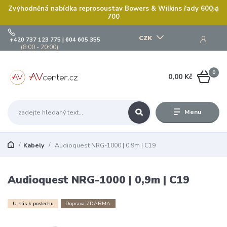
Zvýhodněná nabídka reprosoustav Bowers & Wilkins řady 600 a
700
CZK
+420 737 123 775 | 604 605 355
(8:00 - 20:00)
0
0,00 Kč
Menu
Kabely
Audioquest NRG-1000 | 0,9m | C19
Audioquest NRG-1000 | 0,9m | C19
U nás k poslechu
Doprava ZDARMA