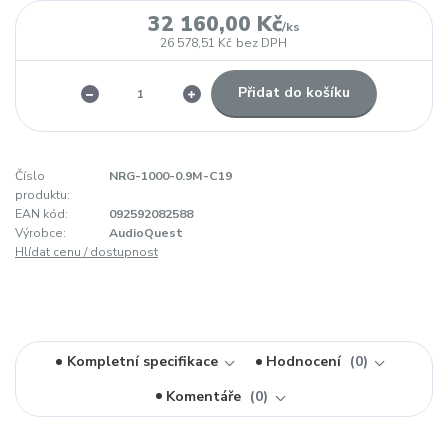
32 160,00 Kč
/
ks
26 578,51 Kč
bez DPH
Přidat do košíku
Číslo
NRG-1000-0.9M-C19
produktu:
EAN kód:
092592082588
Výrobce:
AudioQuest
Hlídat cenu / dostupnost
Kompletní specifikace
Hodnocení
0
Komentáře
0