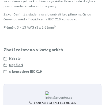
za studena využívá kombinaci vysokého tlaku v bodě dotyku a
použití měděné nebo stříbrné pasty.
Zakončení:
Za studena svařované stříbro přímo na čistou
červenou měd - Trojvidlice na
IEC C19 koncovku
2
Průměr:
3 x 13 AWG (3 x 2,63mm
)
Zboží zařazeno v kategoriích
Kabely
Napájecí
s koncovkou IEC C19
+420 737 123 775 | 604 605 355